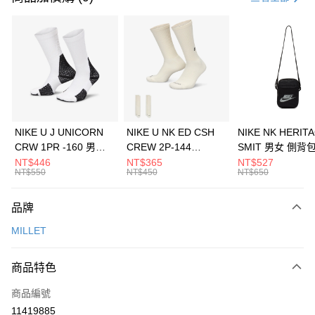
信用卡分期付款
3 期 0 利率 每期
NT$1,393
21家銀行
合作金庫商業銀行
第一商業銀行
LINE Pay
華南商業銀行
彰化商業銀行
Apple Pay
上海商業儲蓄銀行
台北富邦商業銀行
國泰世華商業銀行
兆豐國際商業銀行
悠遊付
臺灣中小企業銀行
台中商業銀行
NIKE U J UNICORN
NIKE U NK ED CSH
NIKE NK HERIT
匯豐（台灣）商業銀行
華泰商業銀行
CRW 1PR -160 男女
CREW 2P-144
SMIT 男女 側背
全盈+PAY
聯邦商業銀行
遠東國際商業銀行
中統襪 FZ3393100
EMBRDY 男女 短統襪
BA5871010
NT$446
NT$365
NT$527
元大商業銀行
永豐商業銀行
NT$550
NT$450
NT$650
AFTEE先享後付
FZ3073133
玉山商業銀行
星展（台灣）商業銀行
相關說明
台新國際商業銀行
中國信託商業銀行
品牌
【關於「AFTEE先享後付」】
台灣樂天信用卡公司
AFTEE先享後付是「在收到商品之後才付款」的支付方式。 讓您購物簡單
運送方式
MILLET
便利好安心！
１．簡單：不需註冊會員、不需綁卡、不需儲值。
7-11取貨(快速到店)
２．便利：只要手機號碼，簡訊認證，即可結帳。
商品特色
每筆NT$100，滿NT$1,500(含以上)免運費
３．安心：先確認商品／服務後，再付款。
商品編號
宅配
【「AFTEE先享後付」結帳流程】
１．於結帳方式選擇「AFTEE先享後付」後，將跳轉至「AFTEE先享後付」
11419885
每筆NT$100，滿NT$1,500(含以上)免運費