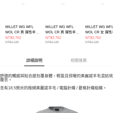
MILLET WG WFL
MILLET WG WFL
MILLET WG WF
WOL CR 男 彈性羊毛
WOL CR 男 彈性羊毛
WOL CR 女 彈
保暖長袖上衣
保暖長袖上衣
保暖長袖上衣
NT$3,762
NT$3,762
NT$3,762
NT$4,180
NT$4,180
NT$4,180
MIV01905N0247
MIV01905N4809
MIV01915N0247
詳細說明
相關推薦
舒適的觸感與貼合感包覆身體，輕盈且保暖的美麗諾羊毛混紡底
層衣。
含有18.5微米的極細美麗諾羊毛 / 電腦針織 / 菱格針織組織。