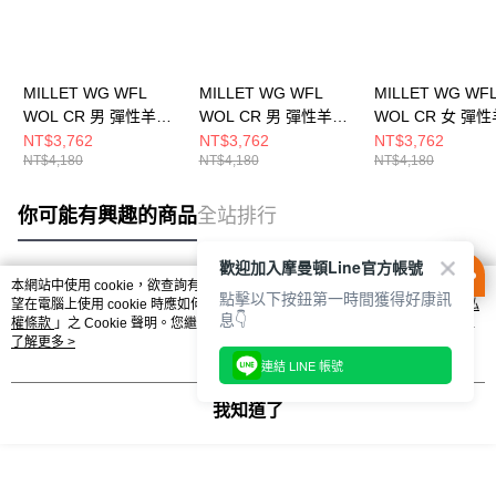
MILLET WG WFL
MILLET WG WFL
MILLET WG WF
WOL CR 男 彈性羊毛
WOL CR 男 彈性羊毛
WOL CR 女 彈
保暖長袖上衣
保暖長袖上衣
保暖長袖上衣
NT$3,762
NT$3,762
NT$3,762
NT$4,180
NT$4,180
NT$4,180
MIV01905N0247
MIV01905N4809
MIV01915N0247
你可能有興趣的商品
全站排行
歡迎加入摩曼頓Line官方帳號
本網站中使用 cookie，欲查詢有關本網站使用 cookie 方式之詳情，及若您不希
點擊以下按鈕第一時間獲得好康訊
熱門標籤
望在電腦上使用 cookie 時應如何變更電腦的 cookie 設定，請參閱本網站「
隱私
息👇
權條款
」之 Cookie 聲明。您繼續使用本網站即表示您同意本公司得按本網站使
用條款之 Cookie 聲明使用 cookie。
了解更多 >
連結 LINE 帳號
我知道了