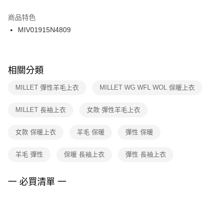
結帳頁面，進行簡訊認證並確認金額後，即可完成結帳。
２．訂單成立數日內，您將收到繳費通知簡訊。
商品特色
付款後門市自取
３．收到繳費通知簡訊後14天內，點擊此簡訊中的連結，可透過四大超商／
MIV01915N4809
每筆NT$100，滿NT$1,500(含以上)免運費
ATM／網路銀行／等多元方式進行付款，方視為交易完成。
※ 請注意：結帳手續完成當下不需立刻繳費，但若您需要取消訂單，請聯絡
購買商品的店家。未經商家同意取消之訂單仍視為有效，需透過AFTEE先享
後付繳納相關費用。
※ 交易是否成功請以「AFTEE先享後付 」之結帳頁面顯示為準，若有關於
相關分類
是否繳費成功／繳費後需取消欲退款等相關疑問，請聯繫「AFTEE先享後付
客戶支援中心」
https://netprotections.freshdesk.com/support/home
MILLET 彈性羊毛上衣
MILLET WG WFL WOL 保暖上衣
【注意事項】
MILLET 長袖上衣
女款 彈性羊毛上衣
１．透過由恩沛科技股份有限公司提供之「AFTEE先享後付」服務完成之交
易，需依本服務之必要範圍內提供個人資料，並將交易相關給付款項請求債
權轉讓予恩沛科技股份有限公司。
女款 保暖上衣
羊毛 保暖
彈性 保暖
２．關於個人資料處理事宜，請瀏覽以下網址：
https://aftee.tw/terms/#terms3
羊毛 彈性
保暖 長袖上衣
彈性 長袖上衣
３．未成年的使用者請事先徵得法定代理人或監護人之同意方可使用
「AFTEE先享後付」，若未經同意申辦者引起之損失，本公司不負相關責
任。
一 必買清單 一
４．使用「AFTEE先享後付」時，將依據個別帳號之用戶狀況，依本公司即
時審查核予不同之上限額度；若仍有額度不足之情形，本公司將視審查結果
請求用戶進行身份認證。
５．嚴禁一人註冊多個帳號或使用他人資訊註冊。若發現惡意使用之情形，
恩沛科技股份有限公司將有權停止該用戶之使用額度並採取法律行動。