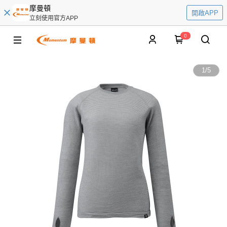
摩曼頓
開啟APP
立刻使用官方APP
0
1
/
5