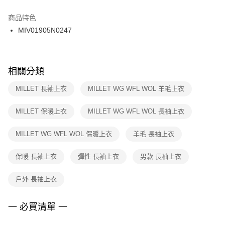
結帳頁面，進行簡訊認證並確認金額後，即可完成結帳。
２．訂單成立數日內，您將收到繳費通知簡訊。
商品特色
付款後門市自取
３．收到繳費通知簡訊後14天內，點擊此簡訊中的連結，可透過四大超商／
MIV01905N0247
每筆NT$100，滿NT$1,500(含以上)免運費
ATM／網路銀行／等多元方式進行付款，方視為交易完成。
※ 請注意：結帳手續完成當下不需立刻繳費，但若您需要取消訂單，請聯絡
購買商品的店家。未經商家同意取消之訂單仍視為有效，需透過AFTEE先享
後付繳納相關費用。
※ 交易是否成功請以「AFTEE先享後付 」之結帳頁面顯示為準，若有關於
相關分類
是否繳費成功／繳費後需取消欲退款等相關疑問，請聯繫「AFTEE先享後付
客戶支援中心」
https://netprotections.freshdesk.com/support/home
MILLET 長袖上衣
MILLET WG WFL WOL 羊毛上衣
【注意事項】
MILLET 保暖上衣
MILLET WG WFL WOL 長袖上衣
１．透過由恩沛科技股份有限公司提供之「AFTEE先享後付」服務完成之交
易，需依本服務之必要範圍內提供個人資料，並將交易相關給付款項請求債
權轉讓予恩沛科技股份有限公司。
MILLET WG WFL WOL 保暖上衣
羊毛 長袖上衣
２．關於個人資料處理事宜，請瀏覽以下網址：
https://aftee.tw/terms/#terms3
保暖 長袖上衣
彈性 長袖上衣
男款 長袖上衣
３．未成年的使用者請事先徵得法定代理人或監護人之同意方可使用
「AFTEE先享後付」，若未經同意申辦者引起之損失，本公司不負相關責
任。
戶外 長袖上衣
４．使用「AFTEE先享後付」時，將依據個別帳號之用戶狀況，依本公司即
時審查核予不同之上限額度；若仍有額度不足之情形，本公司將視審查結果
請求用戶進行身份認證。
一 必買清單 一
５．嚴禁一人註冊多個帳號或使用他人資訊註冊。若發現惡意使用之情形，
恩沛科技股份有限公司將有權停止該用戶之使用額度並採取法律行動。