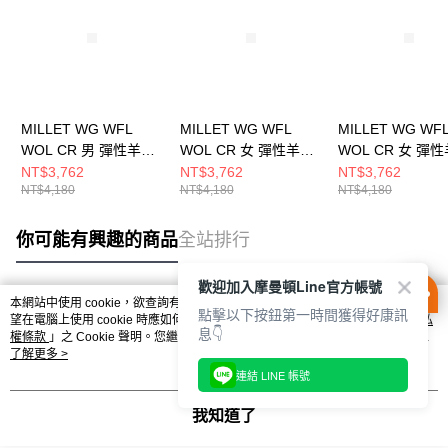
MILLET WG WFL
MILLET WG WFL
MILLET WG WF
WOL CR 男 彈性羊毛
WOL CR 女 彈性羊毛
WOL CR 女 彈
保暖長袖上衣
保暖長袖上衣
保暖長袖上衣
NT$3,762
NT$3,762
NT$3,762
NT$4,180
NT$4,180
NT$4,180
MIV01905N4809
MIV01915N4809
MIV01915N0247
你可能有興趣的商品
全站排行
歡迎加入摩曼頓Line官方帳號
本網站中使用 cookie，欲查詢有關本網站使用 cookie 方式之詳情，及若您不希
點擊以下按鈕第一時間獲得好康訊
熱門標籤
望在電腦上使用 cookie 時應如何變更電腦的 cookie 設定，請參閱本網站「
隱私
息👇
權條款
」之 Cookie 聲明。您繼續使用本網站即表示您同意本公司得按本網站使
用條款之 Cookie 聲明使用 cookie。
了解更多 >
連結 LINE 帳號
我知道了