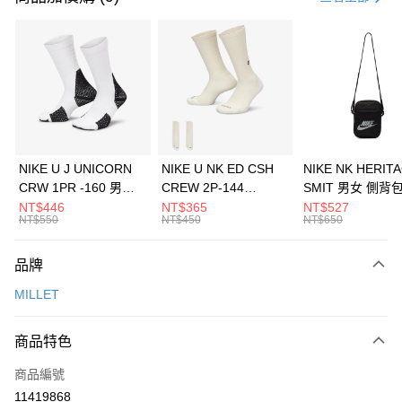
信用卡分期付款
3 期 0 利率 每期
NT$1,393
21家銀行
合作金庫商業銀行
第一商業銀行
LINE Pay
華南商業銀行
彰化商業銀行
Apple Pay
上海商業儲蓄銀行
台北富邦商業銀行
國泰世華商業銀行
兆豐國際商業銀行
悠遊付
臺灣中小企業銀行
台中商業銀行
NIKE U J UNICORN
NIKE U NK ED CSH
NIKE NK HERIT
匯豐（台灣）商業銀行
華泰商業銀行
CRW 1PR -160 男女
CREW 2P-144
SMIT 男女 側背
全盈+PAY
聯邦商業銀行
遠東國際商業銀行
中統襪 FZ3393100
EMBRDY 男女 短統襪
BA5871010
NT$446
NT$365
NT$527
元大商業銀行
永豐商業銀行
NT$550
NT$450
NT$650
AFTEE先享後付
FZ3073133
玉山商業銀行
星展（台灣）商業銀行
相關說明
台新國際商業銀行
中國信託商業銀行
品牌
【關於「AFTEE先享後付」】
台灣樂天信用卡公司
AFTEE先享後付是「在收到商品之後才付款」的支付方式。 讓您購物簡單
運送方式
MILLET
便利好安心！
１．簡單：不需註冊會員、不需綁卡、不需儲值。
7-11取貨(快速到店)
２．便利：只要手機號碼，簡訊認證，即可結帳。
商品特色
每筆NT$100，滿NT$1,500(含以上)免運費
３．安心：先確認商品／服務後，再付款。
商品編號
宅配
【「AFTEE先享後付」結帳流程】
１．於結帳方式選擇「AFTEE先享後付」後，將跳轉至「AFTEE先享後付」
11419868
每筆NT$100，滿NT$1,500(含以上)免運費