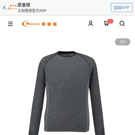
摩曼頓
開啟APP
立刻使用官方APP
0
1
/
6