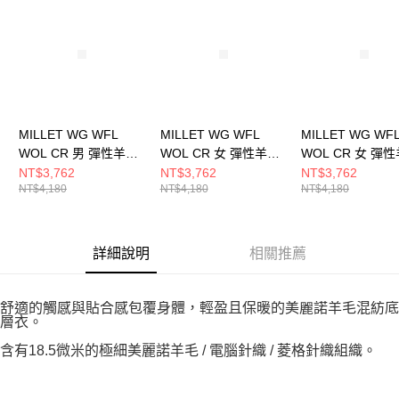
MILLET WG WFL
MILLET WG WFL
MILLET WG WF
WOL CR 男 彈性羊毛
WOL CR 女 彈性羊毛
WOL CR 女 彈
保暖長袖上衣
保暖長袖上衣
保暖長袖上衣
NT$3,762
NT$3,762
NT$3,762
NT$4,180
NT$4,180
NT$4,180
MIV01905N4809
MIV01915N4809
MIV01915N0247
詳細說明
相關推薦
舒適的觸感與貼合感包覆身體，輕盈且保暖的美麗諾羊毛混紡底
層衣。
含有18.5微米的極細美麗諾羊毛 / 電腦針織 / 菱格針織組織。