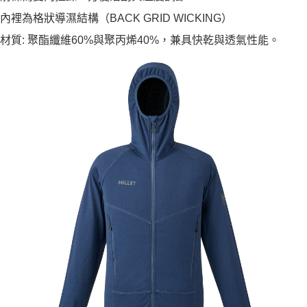
內裡為格狀導濕結構（BACK GRID WICKING）
材質: 聚酯纖維60%與聚丙烯40%，兼具快乾與透氣性能。