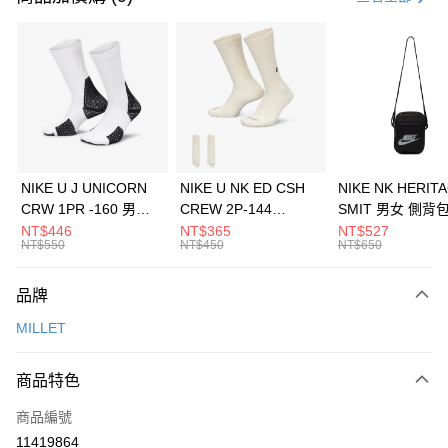
信用卡分期付款
3 期 0 利率 每期
NT$1,393
21家銀行
合作金庫商業銀行
第一商業銀行
LINE Pay
華南商業銀行
彰化商業銀行
Apple Pay
上海商業儲蓄銀行
台北富邦商業銀行
國泰世華商業銀行
兆豐國際商業銀行
悠遊付
臺灣中小企業銀行
台中商業銀行
NIKE U J UNICORN
NIKE U NK ED CSH
NIKE NK HERIT
匯豐（台灣）商業銀行
華泰商業銀行
CRW 1PR -160 男女
CREW 2P-144
SMIT 男女 側背
全盈+PAY
聯邦商業銀行
遠東國際商業銀行
中統襪 FZ3393100
EMBRDY 男女 短統襪
BA5871010
NT$446
NT$365
NT$527
元大商業銀行
永豐商業銀行
NT$550
NT$450
NT$650
AFTEE先享後付
FZ3073133
玉山商業銀行
星展（台灣）商業銀行
相關說明
台新國際商業銀行
中國信託商業銀行
品牌
【關於「AFTEE先享後付」】
台灣樂天信用卡公司
AFTEE先享後付是「在收到商品之後才付款」的支付方式。 讓您購物簡單
運送方式
MILLET
便利好安心！
１．簡單：不需註冊會員、不需綁卡、不需儲值。
7-11取貨(快速到店)
２．便利：只要手機號碼，簡訊認證，即可結帳。
商品特色
每筆NT$100，滿NT$1,500(含以上)免運費
３．安心：先確認商品／服務後，再付款。
商品編號
宅配
【「AFTEE先享後付」結帳流程】
１．於結帳方式選擇「AFTEE先享後付」後，將跳轉至「AFTEE先享後付」
11419864
每筆NT$100，滿NT$1,500(含以上)免運費