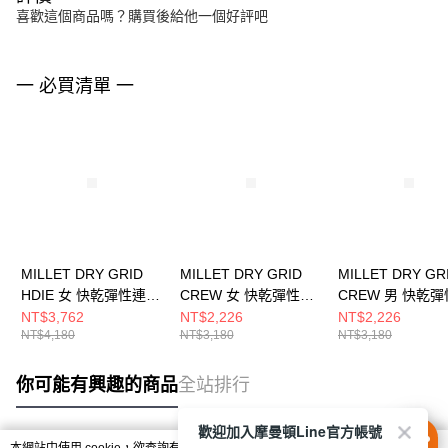
喜歡這個商品嗎？購買後給他一個好評吧
一 必買清單 一
MILLET DRY GRID
MILLET DRY GRID
MILLET DRY GR
HDIE 女 快乾彈性連帽
CREW 女 快乾彈性長
CREW 男 快乾
外套 MIV02046N7317
袖上衣
袖上衣
NT$3,762
NT$2,226
NT$2,226
NT$4,180
NT$3,180
NT$3,180
MIV02047N8637
MIV02041N8637
你可能有興趣的商品
全站排行
歡迎加入摩曼頓Line官方帳號