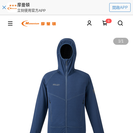
摩曼頓
開啟APP
立刻使用官方APP
0
1
/
1