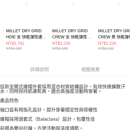
MILLET DRY GRID
MILLET DRY GRID
MILLET DRY GR
HDIE 女 快乾彈性連帽
CREW 女 快乾彈性長
CREW 男 快乾
外套 MIV02046N7317
袖上衣
袖上衣
NT$3,762
NT$2,226
NT$2,226
NT$4,180
NT$3,180
NT$3,180
MIV02047N8637
MIV02041N8637
詳細說明
相關推薦
這款全開式連帽外套採用混合材質結構設計，有效快速擴散汗
水，同時保持肌膚乾爽，適合高強度活動時穿著。
產品特色
袖口設有拇指孔設計，提升穿著穩定性與保暖性
連帽採用頭套式（Balaclava）設計，包覆性佳
前襟為雙向拉鍊，方便活動與溫度調節。