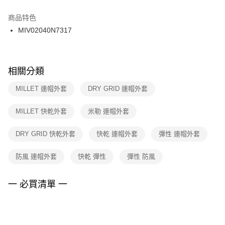
結帳頁面，進行簡訊認證並確認金額後，即可完成結帳。
２．訂單成立數日內，您將收到繳費通知簡訊。
商品特色
付款後門市自取
３．收到繳費通知簡訊後14天內，點擊此簡訊中的連結，可透過四大超商／
MIV02040N7317
每筆NT$100，滿NT$1,500(含以上)免運費
ATM／網路銀行／等多元方式進行付款，方視為交易完成。
※ 請注意：結帳手續完成當下不需立刻繳費，但若您需要取消訂單，請聯絡
購買商品的店家。未經商家同意取消之訂單仍視為有效，需透過AFTEE先享
後付繳納相關費用。
※ 交易是否成功請以「AFTEE先享後付 」之結帳頁面顯示為準，若有關於
相關分類
是否繳費成功／繳費後需取消欲退款等相關疑問，請聯繫「AFTEE先享後付
客戶支援中心」
https://netprotections.freshdesk.com/support/home
MILLET 連帽外套
DRY GRID 連帽外套
【注意事項】
MILLET 快乾外套
米勒 連帽外套
１．透過由恩沛科技股份有限公司提供之「AFTEE先享後付」服務完成之交
易，需依本服務之必要範圍內提供個人資料，並將交易相關給付款項請求債
權轉讓予恩沛科技股份有限公司。
DRY GRID 快乾外套
快乾 連帽外套
彈性 連帽外套
２．關於個人資料處理事宜，請瀏覽以下網址：
https://aftee.tw/terms/#terms3
防風 連帽外套
快乾 彈性
彈性 防風
３．未成年的使用者請事先徵得法定代理人或監護人之同意方可使用
「AFTEE先享後付」，若未經同意申辦者引起之損失，本公司不負相關責
任。
一 必買清單 一
４．使用「AFTEE先享後付」時，將依據個別帳號之用戶狀況，依本公司即
時審查核予不同之上限額度；若仍有額度不足之情形，本公司將視審查結果
請求用戶進行身份認證。
５．嚴禁一人註冊多個帳號或使用他人資訊註冊。若發現惡意使用之情形，
恩沛科技股份有限公司將有權停止該用戶之使用額度並採取法律行動。