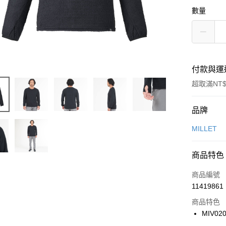
數量
付款與運
超取滿NT$
付款方式
品牌
信用卡一
MILLET
信用卡分
商品特色
3 期 
商品編號
合作金
LINE Pay
11419861
華南商
Apple Pay
上海商
商品特色
國泰世
MIV02
悠遊付
臺灣中