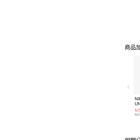
商品加
NI
U
1P
NT
統
NT