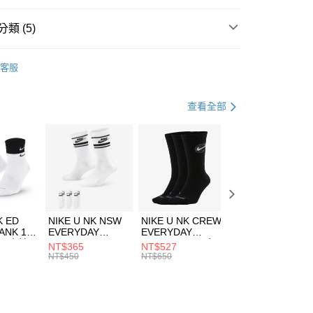
台灣）商業銀行
華泰商業銀行
業銀行
遠東國際商業銀行
類 (5)
業銀行
永豐商業銀行
享後付
業銀行
星展（台灣）商業銀行
LLET
客服
際商業銀行
中國信託商業銀行
FTEE先享後付」】
上衣
長袖上衣
天信用卡公司
先享後付是「在收到商品之後才付款」的支付方式。 讓您購物簡單
心！
上衣
長袖上衣
查看全部
：不需註冊會員、不需綁卡、不需儲值。
：只要手機號碼，簡訊認證，即可結帳。
登山健行
服飾
(快速到店)
：先確認商品／服務後，再付款。
00，滿NT$1,500(含以上)免運費
兒童/青少年｜鞋服6折起
EE先享後付」結帳流程】
方式選擇「AFTEE先享後付」後，將跳轉至「AFTEE先享後
頁面，進行簡訊認證並確認金額後，即可完成結帳。
00，滿NT$1,500(含以上)免運費
成立數日內，您將收到繳費通知簡訊。
費通知簡訊後14天內，點擊此簡訊中的連結，可透過四大超商
市自取
K ED
NIKE U NK NSW
NIKE U NK CREW
NIKE U NK
網路銀行／等多元方式進行付款，方視為交易完成。
ANK 1P
EVERYDAY
EVERYDAY
EVERYDAY LTW
00，滿NT$1,500(含以上)免運費
：結帳手續完成當下不需立刻繳費，但若您需要取消訂單，請聯
 男 中統
ESSENTIAL CR
BBALL 3PR 男女
ANKLE 3PR 男女
NT$365
NT$527
NT$365
的店家。未經商家同意取消之訂單仍視為有效，需透過AFTEE
8104
男女 短統襪
長統襪
踝襪 SX7677010
NT$450
NT$650
NT$450
繳納相關費用。
DX5089103
DA2123010
否成功請以「AFTEE先享後付 」之結帳頁面顯示為準，若有關於
功／繳費後需取消欲退款等相關疑問，請聯繫「AFTEE先享後
援中心」
https://netprotections.freshdesk.com/support/home