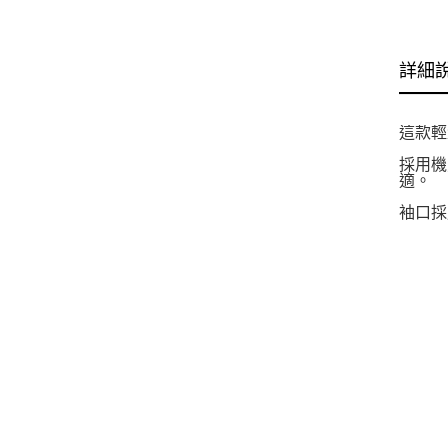
詳細
這款輕
採用機
適。
袖口採