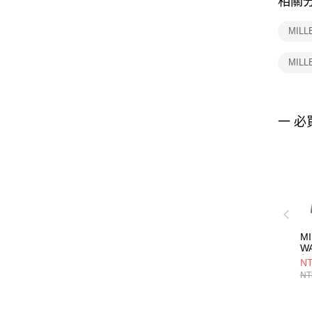
相關
MIL
MIL
一 必
M
W
保
NT
MI
NT