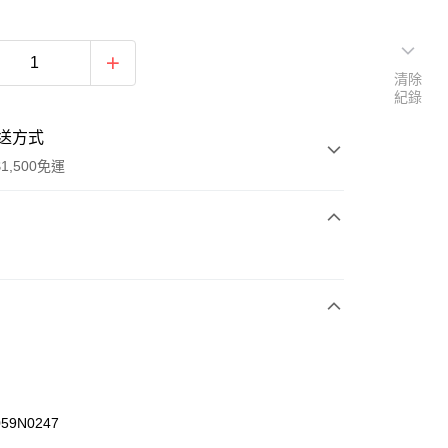
清除
紀錄
送方式
1,500免運
次付款
期付款
0 利率 每期
NT$1,393
21家銀行
庫商業銀行
第一商業銀行
業銀行
彰化商業銀行
業儲蓄銀行
台北富邦商業銀行
華商業銀行
兆豐國際商業銀行
059N0247
小企業銀行
台中商業銀行