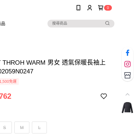
0
商品
ET THROH WARM 男女 透氣保暖長袖上
02059N0247
1,500免運
762
S
M
L