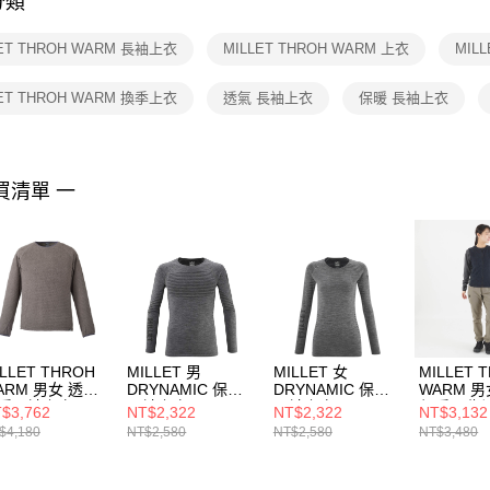
分類
【注意事
１．透過由
LET THROH WARM 長袖上衣
MILLET THROH WARM 上衣
MIL
交易，需
求債權轉
２．關於
LET THROH WARM 換季上衣
透氣 長袖上衣
保暖 長袖上衣
https://aft
３．未成
「AFTE
任。
買清單 一
４．使用「
即時審查
結果請求
５．嚴禁
形，恩沛
動。
ILLET THROH
MILLET 男
MILLET 女
MILLET 
ARM 男女 透氣
DRYNAMIC 保暖
DRYNAMIC 保暖
WARM 男
暖長袖上衣
長袖上衣
長袖上衣
保暖可收
$3,762
NT$2,322
NT$2,322
NT$3,132
V02059N3721
MIV9917N7085
MIV9921N7085
心
$4,180
NT$2,580
NT$2,580
NT$3,480
MIV0212