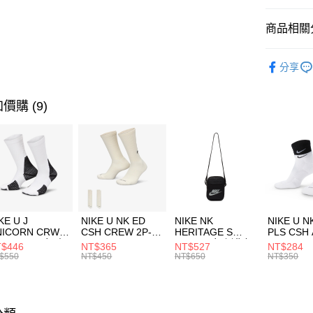
匯豐（
全盈+PAY
聯邦商
商品相關分
元大商
AFTEE先
玉山商
品牌
MI
相關說明
分享
台新國
【關於「A
男性商品
台灣樂
AFTEE
便利好安
女性商品
運送方式
價購 (9)
１．簡單
２．便利
運動類型
7-11取貨
３．安心
每筆NT$1
促銷活動
【「AFT
宅配
１．於結帳
付」結帳
每筆NT$1
２．訂單
３．收到繳
付款後門
KE U J
NIKE U NK ED
NIKE NK
NIKE U N
／ATM／
NICORN CRW
CSH CREW 2P-
HERITAGE S
PLS CSH 
每筆NT$1
※ 請注意
R -160 男女 中
144 EMBRDY 男
SMIT 男女 側背包
144 DBL
$446
NT$365
NT$527
NT$284
絡購買商品
襪 FZ3393100
女 短統襪
BA5871010
襪 DH405
$550
NT$450
NT$650
NT$350
先享後付
FZ3073133
※ 交易是
是否繳費成
付客戶支