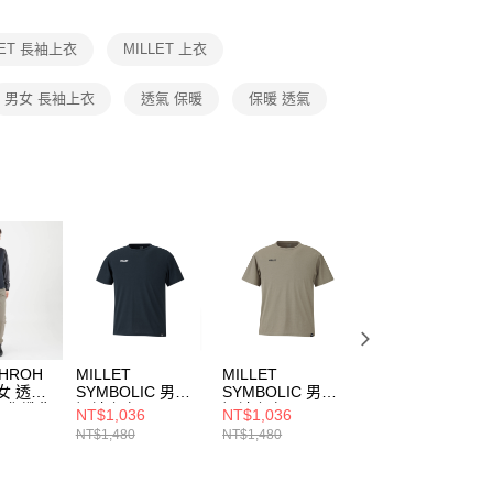
項】
恩沛科技股份有限公司提供之「AFTEE先享後付」服務完成之
LET 長袖上衣
MILLET 上衣
依本服務之必要範圍內提供個人資料，並將交易相關給付款項請
讓予恩沛科技股份有限公司。
個人資料處理事宜，請瀏覽以下網址：
男女 長袖上衣
透氣 保暖
保暖 透氣
ee.tw/terms/#terms3
年的使用者請事先徵得法定代理人或監護人之同意方可使用
E先享後付」，若未經同意申辦者引起之損失，本公司不負相關責
AFTEE先享後付」時，將依據個別帳號之用戶狀況，依本公司
核予不同之上限額度；若仍有額度不足之情形，本公司將視審查
用戶進行身份認證。
一人註冊多個帳號或使用他人資訊註冊。若發現惡意使用之情
科技股份有限公司將有權停止該用戶之使用額度並採取法律行
THROH
MILLET
MILLET
MILLET
女 透氣
SYMBOLIC 男女
SYMBOLIC 男女
SYMBOLIC 男女
納化纖背
短袖上衣
短袖上衣
短袖上衣
NT$1,036
NT$1,036
NT$1,036
MIV02184N0247
MIV02184N9904
MIV02184N8014
NT$1,480
NT$1,480
NT$1,480
5N0247