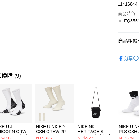
LINE Pay
11416844
華南商
Apple Pay
上海商
商品特色
國泰世
FQ355
悠遊付
臺灣中
匯豐（
全盈+PAY
聯邦商
商品相關分
元大商
AFTEE先
玉山商
品牌
NI
相關說明
分享
台新國
【關於「A
女性商品
台灣樂
AFTEE
便利好安
運動類型
運送方式
價購 (9)
１．簡單
２．便利
7-11取貨
３．安心
每筆NT$1
【「AFT
宅配
１．於結帳
付」結帳
每筆NT$1
２．訂單
３．收到繳
付款後門
KE U J
NIKE U NK ED
NIKE NK
NIKE U N
／ATM／
NICORN CRW
CSH CREW 2P-
HERITAGE S
PLS CSH 
每筆NT$1
※ 請注意
R -160 男女 中
144 EMBRDY 男
SMIT 男女 側背包
144 DBL
$446
NT$365
NT$527
NT$284