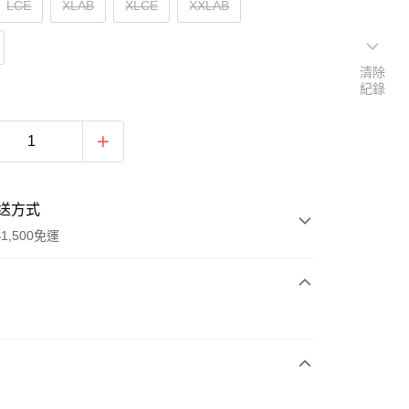
LCE
XLAB
XLCE
XXLAB
清除
紀錄
送方式
1,500免運
次付款
期付款
0 利率 每期
NT$526
21家銀行
庫商業銀行
第一商業銀行