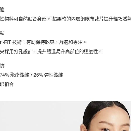
適
性物料可自然貼合身形。 超柔軟的內層網眼布裁片提升輕巧透
點
 Dri-FIT 技術，有助保持乾爽、舒適和專注。
央採用打孔設計，提升體溫易升高部位的透氣性。
情
74% 聚酯纖維，26% 彈性纖維
眼扣合