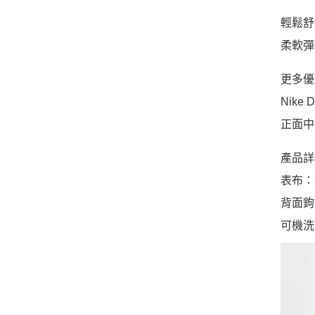
輕鬆舒
柔軟彈
更多優
Nike
正面中
產品詳
表布：
背面鉤
可機洗