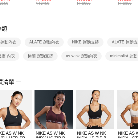
絡購買商品
襪 FZ3393100
女 短統襪
BA5871010
襪 DH405
$550
NT$450
NT$650
NT$350
先享後付
FZ3073133
※ 交易是
是否繳費成
付客戶支
分類
【注意事
１．透過由
E 運動內衣
ALATE 運動內衣
NIKE 運動支撐
ALATE 運動
交易，需
求債權轉
２．關於
支撐 內衣
極簡 運動支撐
as w nk 運動內衣
minimalist 
https://aft
３．未成
「AFTE
任。
買清單 一
４．使用「
即時審查
結果請求
５．嚴禁
形，恩沛
動。
KE AS W NK
NIKE AS W NK
NIKE AS W NK
NIKE AS 
WSH MED SPT
INDY HS ZIP BRA
INDY HS ZIP BRA
INDY LGT