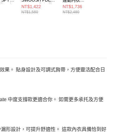
運動內衣
FZ BRA 女 運動內
WB51052WT-F
WB51052GAB-F
NT$1,422
NT$1,736
NT$1,480
01
衣 FN2732010
NT$1,580
NT$2,480
NT$2,480
效果。 貼身設計及可調式肩帶，方便靈活配合日
late 中度支撐款更適合你。 如需更多承托及方便
沙漏形設計，可提升舒適性。 這款內衣具備恰到好