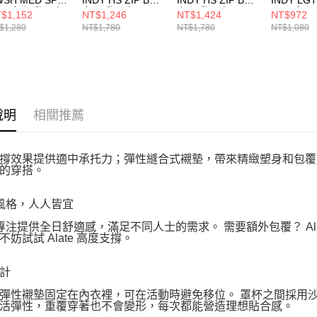
RA 女 運動內衣
女 運動內衣
女 運動內衣
BRA 女 
$1,152
NT$1,246
NT$1,424
NT$972
6822010
HQ2752652
HQ2752010
FD10631
$1,280
NT$1,780
NT$1,780
NT$1,080
說明
相關推薦
撐效果提供適中承托力；彈性縫合式襯墊，帶來精緻塑身和包覆
的穿搭。
e 風格，人人皆宜
te 專注提供全日舒適感，滿足不同人士的需求。 需要額外包覆？ A
不妨試試 Alate 高度支撐。
計
彈性襯墊固定在內衣裡，可在活動時避免移位。 罩杯之間採用
活彈性，重覆穿著也不會變形，每次都能營造理想貼合感。