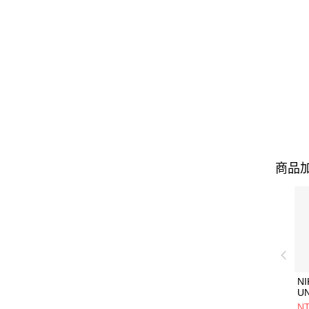
商品加
NI
U
1P
NT