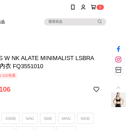
0
商品
S W NK ALATE MINIMALIST LSBRA
內衣 FQ3551010
1,500免運
106
XSDE
SAC
SDE
MAC
MCE