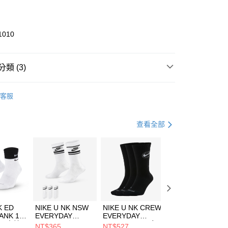
業銀行
彰化商業銀行
業儲蓄銀行
台北富邦商業銀行
華商業銀行
兆豐國際商業銀行
1010
小企業銀行
台中商業銀行
台灣）商業銀行
華泰商業銀行
業銀行
遠東國際商業銀行
類 (3)
業銀行
永豐商業銀行
享後付
業銀行
星展（台灣）商業銀行
KE
服飾
客服
際商業銀行
中國信託商業銀行
FTEE先享後付」】
上衣
運動內衣
天信用卡公司
先享後付是「在收到商品之後才付款」的支付方式。 讓您購物簡單
心！
健身重訓
服飾
查看全部
：不需註冊會員、不需綁卡、不需儲值。
：只要手機號碼，簡訊認證，即可結帳。
(快速到店)
：先確認商品／服務後，再付款。
00，滿NT$1,500(含以上)免運費
EE先享後付」結帳流程】
方式選擇「AFTEE先享後付」後，將跳轉至「AFTEE先享後
頁面，進行簡訊認證並確認金額後，即可完成結帳。
00，滿NT$1,500(含以上)免運費
成立數日內，您將收到繳費通知簡訊。
費通知簡訊後14天內，點擊此簡訊中的連結，可透過四大超商
市自取
K ED
NIKE U NK NSW
NIKE U NK CREW
NIKE U NK
網路銀行／等多元方式進行付款，方視為交易完成。
ANK 1P
EVERYDAY
EVERYDAY
EVERYDAY LTW
00，滿NT$1,500(含以上)免運費
：結帳手續完成當下不需立刻繳費，但若您需要取消訂單，請聯
 男 中統
ESSENTIAL CR
BBALL 3PR 男女
ANKLE 3PR 男女
NT$365
NT$527
NT$365