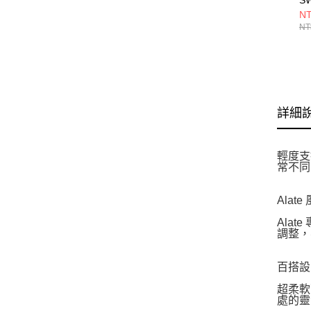
B
NT
DX
NT
詳細
輕度支
常不同
Alat
Ala
調整，
百搭設
超柔軟
處的靈