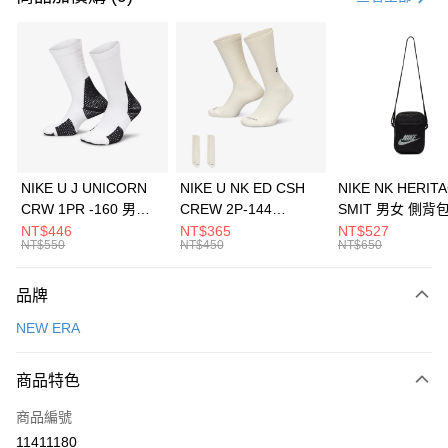
信用卡分期付款
3 期 0 利率 每期
NT$493
21家銀行
合作金庫商業銀行
第一商業銀行
LINE Pay
華南商業銀行
彰化商業銀行
Apple Pay
上海商業儲蓄銀行
台北富邦商業銀行
國泰世華商業銀行
兆豐國際商業銀行
悠遊付
臺灣中小企業銀行
台中商業銀行
NIKE U J UNICORN
NIKE U NK ED CSH
NIKE NK HERIT
匯豐（台灣）商業銀行
華泰商業銀行
CRW 1PR -160 男女
CREW 2P-144
SMIT 男女 側背
全盈+PAY
聯邦商業銀行
遠東國際商業銀行
中統襪 FZ3393100
EMBRDY 男女 短統襪
BA5871010
NT$446
NT$365
NT$527
元大商業銀行
永豐商業銀行
NT$550
NT$450
NT$650
AFTEE先享後付
FZ3073133
玉山商業銀行
星展（台灣）商業銀行
相關說明
台新國際商業銀行
中國信託商業銀行
品牌
【關於「AFTEE先享後付」】
台灣樂天信用卡公司
AFTEE先享後付是「在收到商品之後才付款」的支付方式。 讓您購物簡單
運送方式
NEW ERA
便利好安心！
１．簡單：不需註冊會員、不需綁卡、不需儲值。
7-11取貨(快速到店)
２．便利：只要手機號碼，簡訊認證，即可結帳。
商品特色
每筆NT$100，滿NT$1,500(含以上)免運費
３．安心：先確認商品／服務後，再付款。
商品編號
宅配
【「AFTEE先享後付」結帳流程】
１．於結帳方式選擇「AFTEE先享後付」後，將跳轉至「AFTEE先享後付」
11411180
每筆NT$100，滿NT$1,500(含以上)免運費