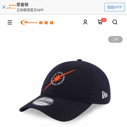
摩曼頓
開啟APP
立刻使用官方APP
0
1
/
4