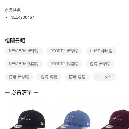
結帳頁面，進行簡訊認證並確認金額後，即可完成結帳。
２．訂單成立數日內，您將收到繳費通知簡訊。
商品特色
付款後門市自取
３．收到繳費通知簡訊後14天內，點擊此簡訊中的連結，可透過四大超商／
NE14700467
每筆NT$100，滿NT$1,500(含以上)免運費
ATM／網路銀行／等多元方式進行付款，方視為交易完成。
※ 請注意：結帳手續完成當下不需立刻繳費，但若您需要取消訂單，請聯絡
購買商品的店家。未經商家同意取消之訂單仍視為有效，需透過AFTEE先享
後付繳納相關費用。
※ 交易是否成功請以「AFTEE先享後付 」之結帳頁面顯示為準，若有關於
相關分類
是否繳費成功／繳費後需取消欲退款等相關疑問，請聯繫「AFTEE先享後付
客戶支援中心」
https://netprotections.freshdesk.com/support/home
NEW ERA 棒球帽
9FORTY 棒球帽
UNST 棒球帽
【注意事項】
NEW ERA 休閒帽
9FORTY 休閒帽
遮陽 棒球帽
１．透過由恩沛科技股份有限公司提供之「AFTEE先享後付」服務完成之交
易，需依本服務之必要範圍內提供個人資料，並將交易相關給付款項請求債
權轉讓予恩沛科技股份有限公司。
防曬 棒球帽
遮陽 防曬
防曬 遮帽
trail 女性
２．關於個人資料處理事宜，請瀏覽以下網址：
https://aftee.tw/terms/#terms3
３．未成年的使用者請事先徵得法定代理人或監護人之同意方可使用
一 必買清單 一
「AFTEE先享後付」，若未經同意申辦者引起之損失，本公司不負相關責
任。
４．使用「AFTEE先享後付」時，將依據個別帳號之用戶狀況，依本公司即
時審查核予不同之上限額度；若仍有額度不足之情形，本公司將視審查結果
請求用戶進行身份認證。
５．嚴禁一人註冊多個帳號或使用他人資訊註冊。若發現惡意使用之情形，
恩沛科技股份有限公司將有權停止該用戶之使用額度並採取法律行動。