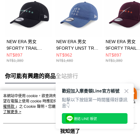
NEW ERA 男女
NEW ERA 男女
NEW ERA 男女
9FORTY TRAIL
9FORTY UNST TRAIL
9FORTY TRAIL
RUNNER NEW ERA
RUNNER NEW ERA
RUNNER NEW E
NT$897
NT$962
NT$897
NT$1,380
NT$1,480
NT$1,380
黑 NE14700542
褪藍 NE14700464
暗紅 NE1470054
你可能有興趣的商品
全站排行
歡迎加入摩曼頓Line官方帳號
本網站中使用 cookie，欲查詢有關本網站使用 cookie 方式之詳情，及若您不希
點擊以下按鈕第一時間獲得好康訊
熱門標籤
望在電腦上使用 cookie 時應如何變更電腦的 cookie 設定，請參閱本網站「
隱私
息👇
權條款
」之 Cookie 聲明。您繼續使用本網站即表示您同意本公司得按本網站使
用條款之 Cookie 聲明使用 cookie。
了解更多 >
連結 LINE 帳號
我知道了