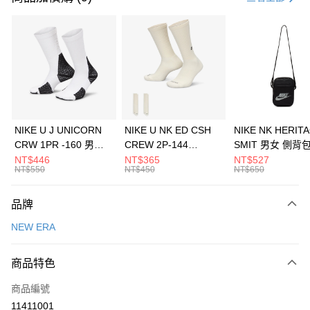
信用卡分期付款
3 期 0 利率 每期
NT$460
21家銀行
合作金庫商業銀行
第一商業銀行
LINE Pay
華南商業銀行
彰化商業銀行
Apple Pay
上海商業儲蓄銀行
台北富邦商業銀行
國泰世華商業銀行
兆豐國際商業銀行
悠遊付
臺灣中小企業銀行
台中商業銀行
NIKE U J UNICORN
NIKE U NK ED CSH
NIKE NK HERIT
匯豐（台灣）商業銀行
華泰商業銀行
CRW 1PR -160 男女
CREW 2P-144
SMIT 男女 側背
全盈+PAY
聯邦商業銀行
遠東國際商業銀行
中統襪 FZ3393100
EMBRDY 男女 短統襪
BA5871010
NT$446
NT$365
NT$527
元大商業銀行
永豐商業銀行
NT$550
NT$450
NT$650
AFTEE先享後付
FZ3073133
玉山商業銀行
星展（台灣）商業銀行
相關說明
台新國際商業銀行
中國信託商業銀行
品牌
【關於「AFTEE先享後付」】
台灣樂天信用卡公司
AFTEE先享後付是「在收到商品之後才付款」的支付方式。 讓您購物簡單
運送方式
NEW ERA
便利好安心！
１．簡單：不需註冊會員、不需綁卡、不需儲值。
7-11取貨(快速到店)
２．便利：只要手機號碼，簡訊認證，即可結帳。
商品特色
每筆NT$100，滿NT$1,500(含以上)免運費
３．安心：先確認商品／服務後，再付款。
商品編號
宅配
【「AFTEE先享後付」結帳流程】
１．於結帳方式選擇「AFTEE先享後付」後，將跳轉至「AFTEE先享後付」
11411001
每筆NT$100，滿NT$1,500(含以上)免運費