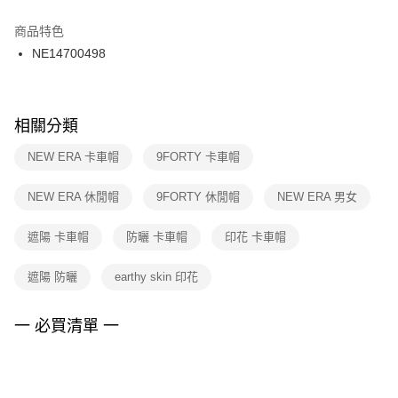
結帳頁面，進行簡訊認證並確認金額後，即可完成結帳。
２．訂單成立數日內，您將收到繳費通知簡訊。
商品特色
付款後門市自取
３．收到繳費通知簡訊後14天內，點擊此簡訊中的連結，可透過四大超商／
NE14700498
每筆NT$100，滿NT$1,500(含以上)免運費
ATM／網路銀行／等多元方式進行付款，方視為交易完成。
※ 請注意：結帳手續完成當下不需立刻繳費，但若您需要取消訂單，請聯絡
購買商品的店家。未經商家同意取消之訂單仍視為有效，需透過AFTEE先享
後付繳納相關費用。
※ 交易是否成功請以「AFTEE先享後付 」之結帳頁面顯示為準，若有關於
相關分類
是否繳費成功／繳費後需取消欲退款等相關疑問，請聯繫「AFTEE先享後付
客戶支援中心」
https://netprotections.freshdesk.com/support/home
NEW ERA 卡車帽
9FORTY 卡車帽
【注意事項】
NEW ERA 休閒帽
9FORTY 休閒帽
NEW ERA 男女
１．透過由恩沛科技股份有限公司提供之「AFTEE先享後付」服務完成之交
易，需依本服務之必要範圍內提供個人資料，並將交易相關給付款項請求債
權轉讓予恩沛科技股份有限公司。
遮陽 卡車帽
防曬 卡車帽
印花 卡車帽
２．關於個人資料處理事宜，請瀏覽以下網址：
https://aftee.tw/terms/#terms3
遮陽 防曬
earthy skin 印花
３．未成年的使用者請事先徵得法定代理人或監護人之同意方可使用
「AFTEE先享後付」，若未經同意申辦者引起之損失，本公司不負相關責
任。
一 必買清單 一
４．使用「AFTEE先享後付」時，將依據個別帳號之用戶狀況，依本公司即
時審查核予不同之上限額度；若仍有額度不足之情形，本公司將視審查結果
請求用戶進行身份認證。
５．嚴禁一人註冊多個帳號或使用他人資訊註冊。若發現惡意使用之情形，
恩沛科技股份有限公司將有權停止該用戶之使用額度並採取法律行動。