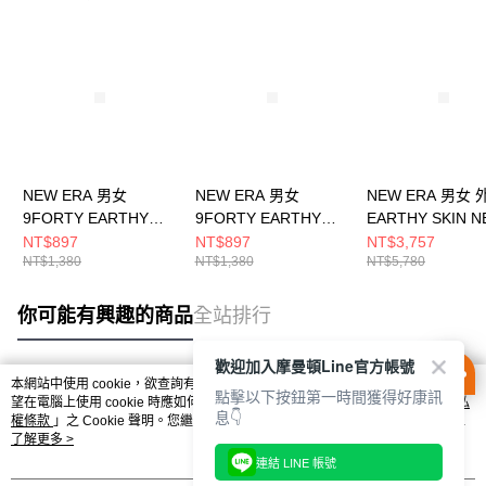
NEW ERA 男女
NEW ERA 男女
NEW ERA 男女 
9FORTY EARTHY
9FORTY EARTHY
EARTHY SKIN 
SKIN NEW ERA 石墨/
SKIN NEW ERA 印花
ERA 印花白
NT$897
NT$897
NT$3,757
NT$1,380
NT$1,380
NT$5,780
印花白 NE14700569
白 NE14700566
NE14701346
你可能有興趣的商品
全站排行
歡迎加入摩曼頓Line官方帳號
本網站中使用 cookie，欲查詢有關本網站使用 cookie 方式之詳情，及若您不希
點擊以下按鈕第一時間獲得好康訊
熱門標籤
望在電腦上使用 cookie 時應如何變更電腦的 cookie 設定，請參閱本網站「
隱私
息👇
權條款
」之 Cookie 聲明。您繼續使用本網站即表示您同意本公司得按本網站使
用條款之 Cookie 聲明使用 cookie。
了解更多 >
連結 LINE 帳號