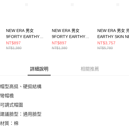
NEW ERA 男女
NEW ERA 男女
NEW ERA 男女 
9FORTY EARTHY
9FORTY EARTHY
EARTHY SKIN 
SKIN NEW ERA 石墨/
SKIN NEW ERA 印花
ERA 印花白
NT$897
NT$897
NT$3,757
NT$1,380
NT$1,380
NT$5,780
印花白 NE14700569
白 NE14700566
NE14701346
詳細說明
相關推薦
帽型高挺、硬挺結構
彎帽檐
可調式帽圍
建議臉型：通用臉型
材質：棉