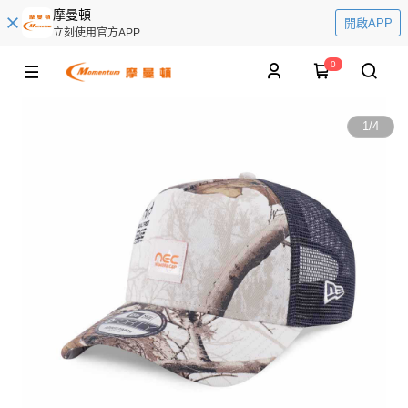
摩曼頓
開啟APP
立刻使用官方APP
0
1
/
4