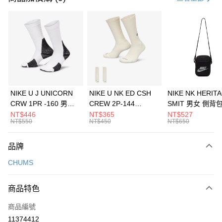
信用卡分期付款
3 期 0 利率 每期
NT$1,326
21家銀行
合作金庫商業銀行
第一商業銀行
LINE Pay
華南商業銀行
彰化商業銀行
Apple Pay
上海商業儲蓄銀行
台北富邦商業銀行
國泰世華商業銀行
兆豐國際商業銀行
悠遊付
臺灣中小企業銀行
台中商業銀行
NIKE U J UNICORN
NIKE U NK ED CSH
NIKE NK HERIT
匯豐（台灣）商業銀行
華泰商業銀行
CRW 1PR -160 男女
CREW 2P-144
SMIT 男女 側背
全盈+PAY
聯邦商業銀行
遠東國際商業銀行
中統襪 FZ3393100
EMBRDY 男女 短統襪
BA5871010
NT$446
NT$365
NT$527
元大商業銀行
永豐商業銀行
NT$550
NT$450
NT$650
AFTEE先享後付
FZ3073133
玉山商業銀行
星展（台灣）商業銀行
相關說明
台新國際商業銀行
中國信託商業銀行
品牌
【關於「AFTEE先享後付」】
台灣樂天信用卡公司
AFTEE先享後付是「在收到商品之後才付款」的支付方式。 讓您購物簡單
運送方式
CHUMS
便利好安心！
１．簡單：不需註冊會員、不需綁卡、不需儲值。
7-11取貨(快速到店)
２．便利：只要手機號碼，簡訊認證，即可結帳。
商品特色
每筆NT$100，滿NT$1,500(含以上)免運費
３．安心：先確認商品／服務後，再付款。
商品編號
宅配
【「AFTEE先享後付」結帳流程】
１．於結帳方式選擇「AFTEE先享後付」後，將跳轉至「AFTEE先享後付」
11374412
每筆NT$100，滿NT$1,500(含以上)免運費