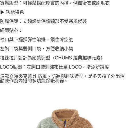
寬鬆版型：可輕鬆搭配厚實的內搭，例如衛衣或刷毛衣
▶ 功能特色
防風保暖：立領設計保護頸部不受寒風侵襲
細節貼心：
袖口與下擺採彈性滾邊，鎖住冷空氣
左胸口袋與雙側口袋，方便收納小物
拉鍊拉片設計為船槳造型（CHUMS 經典趣味元素）
LOGO點綴：左胸口袋刺繡布比鳥 LOGO，增添辨識度
這款立領夾克兼具 防風、防寒與趣味造型，是冬天孩子外出活
動或作為內搭的多功能保暖利器。