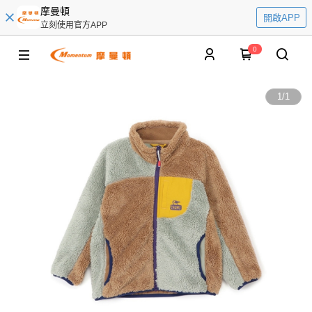
摩曼頓
開啟APP
立刻使用官方APP
0
1
/
1