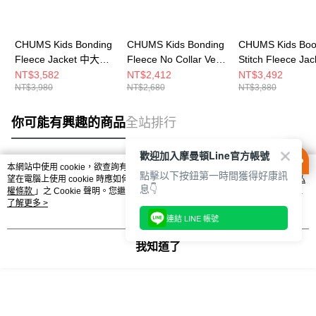
CHUMS Kids Bonding
CHUMS Kids Bonding
CHUMS Kids Bo
Fleece Jacket 中大童
Fleece No Collar Vest
Stitch Fleece Jac
刷毛外套 米/紫
中大童 刷毛背心
Geige 中大童 刷
NT$3,582
NT$2,412
NT$3,492
NT$3,980
NT$2,680
NT$3,880
CH241072B071
SageCrazy
套 Crazy
CH241073C114
CH241070C112
你可能有興趣的商品
全站排行
歡迎加入摩曼頓Line官方帳號
本網站中使用 cookie，欲查詢有關本網站使用 cookie 方式之詳情，及若您不希
點擊以下按鈕第一時間獲得好康訊
熱門標籤
望在電腦上使用 cookie 時應如何變更電腦的 cookie 設定，請參閱本網站「
隱私
息👇
權條款
」之 Cookie 聲明。您繼續使用本網站即表示您同意本公司得按本網站使
用條款之 Cookie 聲明使用 cookie。
了解更多 >
連結 LINE 帳號
我知道了