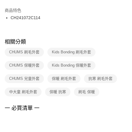
結帳頁面，進行簡訊認證並確認金額後，即可完成結帳。
２．訂單成立數日內，您將收到繳費通知簡訊。
商品特色
付款後門市自取
３．收到繳費通知簡訊後14天內，點擊此簡訊中的連結，可透過四大超商／
CH241072C114
每筆NT$100，滿NT$1,500(含以上)免運費
ATM／網路銀行／等多元方式進行付款，方視為交易完成。
※ 請注意：結帳手續完成當下不需立刻繳費，但若您需要取消訂單，請聯絡
購買商品的店家。未經商家同意取消之訂單仍視為有效，需透過AFTEE先享
後付繳納相關費用。
※ 交易是否成功請以「AFTEE先享後付 」之結帳頁面顯示為準，若有關於
相關分類
是否繳費成功／繳費後需取消欲退款等相關疑問，請聯繫「AFTEE先享後付
客戶支援中心」
https://netprotections.freshdesk.com/support/home
CHUMS 刷毛外套
Kids Bonding 刷毛外套
【注意事項】
CHUMS 保暖外套
Kids Bonding 保暖外套
１．透過由恩沛科技股份有限公司提供之「AFTEE先享後付」服務完成之交
易，需依本服務之必要範圍內提供個人資料，並將交易相關給付款項請求債
權轉讓予恩沛科技股份有限公司。
CHUMS 兒童外套
保暖 刷毛外套
抗寒 刷毛外套
２．關於個人資料處理事宜，請瀏覽以下網址：
https://aftee.tw/terms/#terms3
中大童 刷毛外套
保暖 抗寒
刷毛 保暖
３．未成年的使用者請事先徵得法定代理人或監護人之同意方可使用
「AFTEE先享後付」，若未經同意申辦者引起之損失，本公司不負相關責
任。
一 必買清單 一
４．使用「AFTEE先享後付」時，將依據個別帳號之用戶狀況，依本公司即
時審查核予不同之上限額度；若仍有額度不足之情形，本公司將視審查結果
請求用戶進行身份認證。
５．嚴禁一人註冊多個帳號或使用他人資訊註冊。若發現惡意使用之情形，
恩沛科技股份有限公司將有權停止該用戶之使用額度並採取法律行動。