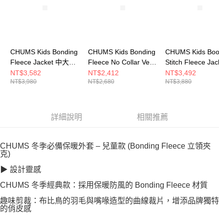
CHUMS Kids Bonding
CHUMS Kids Bonding
CHUMS Kids Bo
Fleece Jacket 中大童
Fleece No Collar Vest
Stitch Fleece Jac
刷毛外套 米/紫
中大童 刷毛背心
Geige 中大童 刷
NT$3,582
NT$2,412
NT$3,492
NT$3,980
NT$2,680
NT$3,880
CH241072B071
SageCrazy
套 Crazy
CH241073C114
CH241070C112
詳細說明
相關推薦
CHUMS 冬季必備保暖外套 – 兒童款 (Bonding Fleece 立領夾
克)
▶ 設計靈感
CHUMS 冬季經典款：採用保暖防風的 Bonding Fleece 材質
趣味剪裁：布比鳥的羽毛與嘴喙造型的曲線裁片，增添品牌獨特
的俏皮感