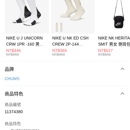
3 期 0 利率 每期
NT$426
21家銀行
合作金庫商業銀行
第一商業銀行
LINE Pay
華南商業銀行
彰化商業銀行
Apple Pay
上海商業儲蓄銀行
台北富邦商業銀行
國泰世華商業銀行
兆豐國際商業銀行
悠遊付
臺灣中小企業銀行
台中商業銀行
NIKE U J UNICORN
NIKE U NK ED CSH
NIKE NK HERIT
匯豐（台灣）商業銀行
華泰商業銀行
CRW 1PR -160 男女
CREW 2P-144
SMIT 男女 側背
全盈+PAY
聯邦商業銀行
遠東國際商業銀行
中統襪 FZ3393100
EMBRDY 男女 短統襪
BA5871010
NT$446
NT$365
NT$527
元大商業銀行
永豐商業銀行
NT$550
NT$450
NT$650
AFTEE先享後付
FZ3073133
玉山商業銀行
星展（台灣）商業銀行
相關說明
台新國際商業銀行
中國信託商業銀行
品牌
【關於「AFTEE先享後付」】
台灣樂天信用卡公司
AFTEE先享後付是「在收到商品之後才付款」的支付方式。 讓您購物簡單
運送方式
CHUMS
便利好安心！
１．簡單：不需註冊會員、不需綁卡、不需儲值。
7-11取貨(快速到店)
２．便利：只要手機號碼，簡訊認證，即可結帳。
商品特色
每筆NT$100，滿NT$1,500(含以上)免運費
３．安心：先確認商品／服務後，再付款。
商品編號
宅配
【「AFTEE先享後付」結帳流程】
１．於結帳方式選擇「AFTEE先享後付」後，將跳轉至「AFTEE先享後付」
11374380
每筆NT$100，滿NT$1,500(含以上)免運費
結帳頁面，進行簡訊認證並確認金額後，即可完成結帳。
２．訂單成立數日內，您將收到繳費通知簡訊。
商品特色
付款後門市自取
３．收到繳費通知簡訊後14天內，點擊此簡訊中的連結，可透過四大超商／