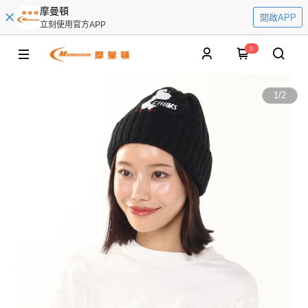
摩曼頓
開啟APP
立刻使用官方APP
0
1
/
2