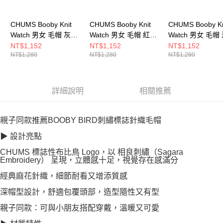
CHUMS Booby Knit
CHUMS Booby Knit
CHUMS Booby Kn
Watch 男女 毛帽 灰色
Watch 男女 毛帽 紅色
Watch 男女 毛帽
CH051388G005
CH051388R001
CH051388N001
NT$1,152
NT$1,152
NT$1,152
NT$1,280
NT$1,280
NT$1,280
詳細說明
相關推薦
親子同款推薦BOOBY BIRD刺繡標誌針織毛帽
▶ 設計亮點
CHUMS 標誌性布比鳥 Logo，以 相良刺繡（Sagara
Embroidery） 呈現，立體感十足，視覺存在感滿分
經典麻花針織，細節耐看又增添質感
深帽型設計，舒適包覆頭部，造型隨性又有型
親子同款：可與小朋友搭配穿戴，溫暖又可愛