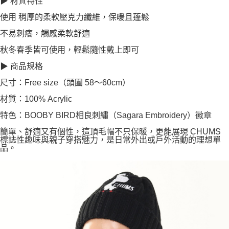
▶ 材質特性
使用 稍厚的柔軟壓克力纖維，保暖且蓬鬆
不易刺癢，觸感柔軟舒適
秋冬春季皆可使用，輕鬆隨性戴上即可
▶ 商品規格
尺寸：Free size（頭圍 58～60cm）
材質：100% Acrylic
特色：BOOBY BIRD相良刺繡（Sagara Embroidery）徽章
簡單、舒適又有個性，這頂毛帽不只保暖，更能展現 CHUMS
標誌性趣味與親子穿搭魅力，是日常外出或戶外活動的理想單
品。