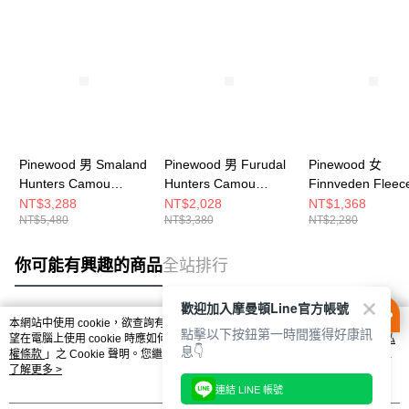
Pinewood 男 Smaland
Pinewood 男 Furudal
Pinewood 女
Hunters Camou
Hunters Camou
Finnveden Fleec
Fleece Jacket Ms 刷
Fleece Jacket Ms 刷
Jacket Ws 刷毛外
NT$3,288
NT$2,028
NT$1,368
NT$5,480
NT$3,380
NT$2,280
毛外套 1-56190269
毛外套 0-87610994
30650815
你可能有興趣的商品
全站排行
歡迎加入摩曼頓Line官方帳號
本網站中使用 cookie，欲查詢有關本網站使用 cookie 方式之詳情，及若您不希
點擊以下按鈕第一時間獲得好康訊
熱門標籤
望在電腦上使用 cookie 時應如何變更電腦的 cookie 設定，請參閱本網站「
隱私
息👇
權條款
」之 Cookie 聲明。您繼續使用本網站即表示您同意本公司得按本網站使
用條款之 Cookie 聲明使用 cookie。
了解更多 >
連結 LINE 帳號