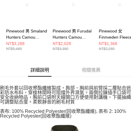
Pinewood 男 Smaland
Pinewood 男 Furudal
Pinewood 女
Hunters Camou
Hunters Camou
Finnveden Fleec
Fleece Jacket Ms 刷
Fleece Jacket Ms 刷
Jacket Ws 刷毛外
NT$3,288
NT$2,028
NT$1,368
NT$5,480
NT$3,380
NT$2,280
毛外套 1-56190269
毛外套 0-87610994
30650815
詳細說明
相關推薦
刷毛外套以回收聚酯纖維製成，肩部、胸前與前臂採二層貼合迷
彩防水布料，穿梭林間時可阻擋外界濕氣。兩側拉鍊插手口袋可
安全收納物品，胸前口袋附天線開口方便使用對講機，下擺抽繩
可調整貼合度。柔軟靜音的刷毛材質
表布: 100% Recycled Polyester(回收聚酯纖維), 表布 2: 100%
Recycled Polyester(回收聚酯纖維)