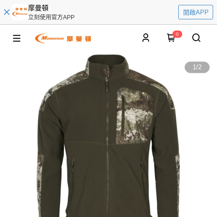
摩曼頓
開啟APP
立刻使用官方APP
0
1
/
2