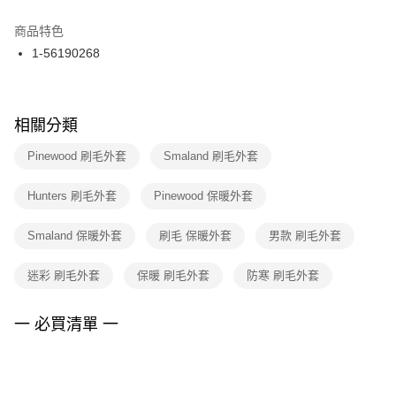
結帳頁面，進行簡訊認證並確認金額後，即可完成結帳。
２．訂單成立數日內，您將收到繳費通知簡訊。
商品特色
付款後門市自取
３．收到繳費通知簡訊後14天內，點擊此簡訊中的連結，可透過四大超商／
1-56190268
每筆NT$100，滿NT$1,500(含以上)免運費
ATM／網路銀行／等多元方式進行付款，方視為交易完成。
※ 請注意：結帳手續完成當下不需立刻繳費，但若您需要取消訂單，請聯絡
購買商品的店家。未經商家同意取消之訂單仍視為有效，需透過AFTEE先享
後付繳納相關費用。
※ 交易是否成功請以「AFTEE先享後付 」之結帳頁面顯示為準，若有關於
相關分類
是否繳費成功／繳費後需取消欲退款等相關疑問，請聯繫「AFTEE先享後付
客戶支援中心」
https://netprotections.freshdesk.com/support/home
Pinewood 刷毛外套
Smaland 刷毛外套
【注意事項】
Hunters 刷毛外套
Pinewood 保暖外套
１．透過由恩沛科技股份有限公司提供之「AFTEE先享後付」服務完成之交
易，需依本服務之必要範圍內提供個人資料，並將交易相關給付款項請求債
權轉讓予恩沛科技股份有限公司。
Smaland 保暖外套
刷毛 保暖外套
男款 刷毛外套
２．關於個人資料處理事宜，請瀏覽以下網址：
https://aftee.tw/terms/#terms3
迷彩 刷毛外套
保暖 刷毛外套
防寒 刷毛外套
３．未成年的使用者請事先徵得法定代理人或監護人之同意方可使用
「AFTEE先享後付」，若未經同意申辦者引起之損失，本公司不負相關責
任。
一 必買清單 一
４．使用「AFTEE先享後付」時，將依據個別帳號之用戶狀況，依本公司即
時審查核予不同之上限額度；若仍有額度不足之情形，本公司將視審查結果
請求用戶進行身份認證。
５．嚴禁一人註冊多個帳號或使用他人資訊註冊。若發現惡意使用之情形，
恩沛科技股份有限公司將有權停止該用戶之使用額度並採取法律行動。