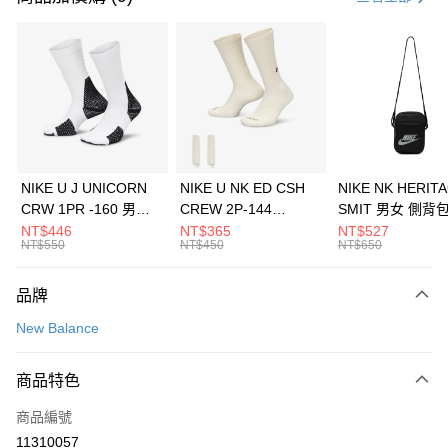
信用卡分期付款
3 期 0 利率 每期
NT$826
21家銀行
合作金庫商業銀行
第一商業銀行
LINE Pay
華南商業銀行
彰化商業銀行
Apple Pay
上海商業儲蓄銀行
台北富邦商業銀行
國泰世華商業銀行
兆豐國際商業銀行
悠遊付
臺灣中小企業銀行
台中商業銀行
NIKE U J UNICORN
NIKE U NK ED CSH
NIKE NK HERIT
匯豐（台灣）商業銀行
華泰商業銀行
CRW 1PR -160 男女
CREW 2P-144
SMIT 男女 側背
全盈+PAY
聯邦商業銀行
遠東國際商業銀行
中統襪 FZ3393100
EMBRDY 男女 短統襪
BA5871010
NT$446
NT$365
NT$527
元大商業銀行
永豐商業銀行
NT$550
NT$450
NT$650
AFTEE先享後付
FZ3073133
玉山商業銀行
星展（台灣）商業銀行
相關說明
台新國際商業銀行
中國信託商業銀行
品牌
【關於「AFTEE先享後付」】
台灣樂天信用卡公司
AFTEE先享後付是「在收到商品之後才付款」的支付方式。 讓您購物簡單
運送方式
New Balance
便利好安心！
１．簡單：不需註冊會員、不需綁卡、不需儲值。
7-11取貨(快速到店)
２．便利：只要手機號碼，簡訊認證，即可結帳。
商品特色
每筆NT$100，滿NT$1,500(含以上)免運費
３．安心：先確認商品／服務後，再付款。
商品編號
宅配
【「AFTEE先享後付」結帳流程】
１．於結帳方式選擇「AFTEE先享後付」後，將跳轉至「AFTEE先享後付」
11310057
每筆NT$100，滿NT$1,500(含以上)免運費