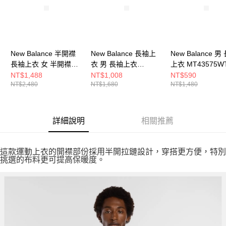
New Balance 半開襟
New Balance 長袖上
New Balance 男
長袖上衣 女 半開襟上
衣 男 長袖上衣
上衣 MT43575WT
衣 WT43200EAT-F
MT41256BEA-F
NT$1,488
NT$1,008
NT$590
NT$2,480
NT$1,680
NT$1,480
詳細說明
相關推薦
這款運動上衣的開襟部份採用半開拉鏈設計，穿搭更方便，特別
挑選的布料更可提高保暖度。