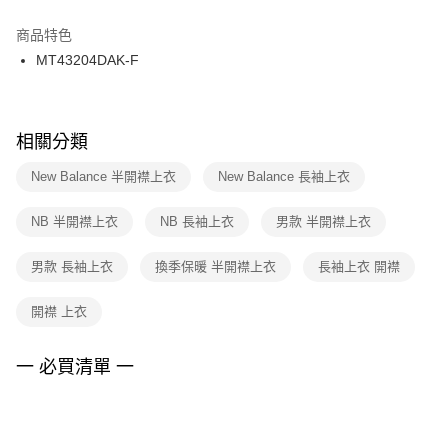
結帳頁面，進行簡訊認證並確認金額後，即可完成結帳。
２．訂單成立數日內，您將收到繳費通知簡訊。
商品特色
付款後門市自取
３．收到繳費通知簡訊後14天內，點擊此簡訊中的連結，可透過四大超商／
MT43204DAK-F
每筆NT$100，滿NT$1,500(含以上)免運費
ATM／網路銀行／等多元方式進行付款，方視為交易完成。
※ 請注意：結帳手續完成當下不需立刻繳費，但若您需要取消訂單，請聯絡
購買商品的店家。未經商家同意取消之訂單仍視為有效，需透過AFTEE先享
後付繳納相關費用。
※ 交易是否成功請以「AFTEE先享後付 」之結帳頁面顯示為準，若有關於
相關分類
是否繳費成功／繳費後需取消欲退款等相關疑問，請聯繫「AFTEE先享後付
客戶支援中心」
https://netprotections.freshdesk.com/support/home
New Balance 半開襟上衣
New Balance 長袖上衣
【注意事項】
NB 半開襟上衣
NB 長袖上衣
男款 半開襟上衣
１．透過由恩沛科技股份有限公司提供之「AFTEE先享後付」服務完成之交
易，需依本服務之必要範圍內提供個人資料，並將交易相關給付款項請求債
權轉讓予恩沛科技股份有限公司。
男款 長袖上衣
換季保暖 半開襟上衣
長袖上衣 開襟
２．關於個人資料處理事宜，請瀏覽以下網址：
https://aftee.tw/terms/#terms3
開襟 上衣
３．未成年的使用者請事先徵得法定代理人或監護人之同意方可使用
「AFTEE先享後付」，若未經同意申辦者引起之損失，本公司不負相關責
任。
一 必買清單 一
４．使用「AFTEE先享後付」時，將依據個別帳號之用戶狀況，依本公司即
時審查核予不同之上限額度；若仍有額度不足之情形，本公司將視審查結果
請求用戶進行身份認證。
５．嚴禁一人註冊多個帳號或使用他人資訊註冊。若發現惡意使用之情形，
恩沛科技股份有限公司將有權停止該用戶之使用額度並採取法律行動。