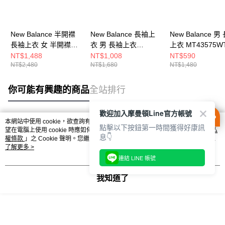
New Balance 半開襟
New Balance 長袖上
New Balance 男
長袖上衣 女 半開襟上
衣 男 長袖上衣
上衣 MT43575WT
衣 WT43200EAT-F
MT41256BEA-F
NT$1,488
NT$1,008
NT$590
NT$2,480
NT$1,680
NT$1,480
你可能有興趣的商品
全站排行
歡迎加入摩曼頓Line官方帳號
本網站中使用 cookie，欲查詢有關本網站使用 cookie 方式之詳情，及若您不希
點擊以下按鈕第一時間獲得好康訊
熱門標籤
望在電腦上使用 cookie 時應如何變更電腦的 cookie 設定，請參閱本網站「
隱私
息👇
權條款
」之 Cookie 聲明。您繼續使用本網站即表示您同意本公司得按本網站使
用條款之 Cookie 聲明使用 cookie。
了解更多 >
連結 LINE 帳號
我知道了