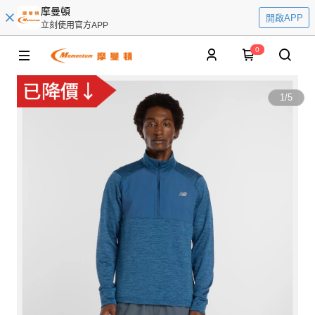
摩曼頓
開啟APP
立刻使用官方APP
0
1
/
5