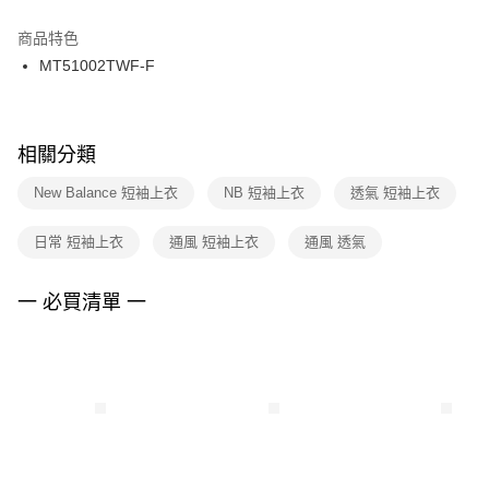
結帳頁面，進行簡訊認證並確認金額後，即可完成結帳。
２．訂單成立數日內，您將收到繳費通知簡訊。
商品特色
付款後門市自取
３．收到繳費通知簡訊後14天內，點擊此簡訊中的連結，可透過四大超商／
MT51002TWF-F
每筆NT$100，滿NT$1,500(含以上)免運費
ATM／網路銀行／等多元方式進行付款，方視為交易完成。
※ 請注意：結帳手續完成當下不需立刻繳費，但若您需要取消訂單，請聯絡
購買商品的店家。未經商家同意取消之訂單仍視為有效，需透過AFTEE先享
後付繳納相關費用。
※ 交易是否成功請以「AFTEE先享後付 」之結帳頁面顯示為準，若有關於
相關分類
是否繳費成功／繳費後需取消欲退款等相關疑問，請聯繫「AFTEE先享後付
客戶支援中心」
https://netprotections.freshdesk.com/support/home
New Balance 短袖上衣
NB 短袖上衣
透氣 短袖上衣
【注意事項】
日常 短袖上衣
通風 短袖上衣
通風 透氣
１．透過由恩沛科技股份有限公司提供之「AFTEE先享後付」服務完成之交
易，需依本服務之必要範圍內提供個人資料，並將交易相關給付款項請求債
權轉讓予恩沛科技股份有限公司。
一 必買清單 一
２．關於個人資料處理事宜，請瀏覽以下網址：
https://aftee.tw/terms/#terms3
３．未成年的使用者請事先徵得法定代理人或監護人之同意方可使用
「AFTEE先享後付」，若未經同意申辦者引起之損失，本公司不負相關責
任。
４．使用「AFTEE先享後付」時，將依據個別帳號之用戶狀況，依本公司即
時審查核予不同之上限額度；若仍有額度不足之情形，本公司將視審查結果
請求用戶進行身份認證。
５．嚴禁一人註冊多個帳號或使用他人資訊註冊。若發現惡意使用之情形，
恩沛科技股份有限公司將有權停止該用戶之使用額度並採取法律行動。