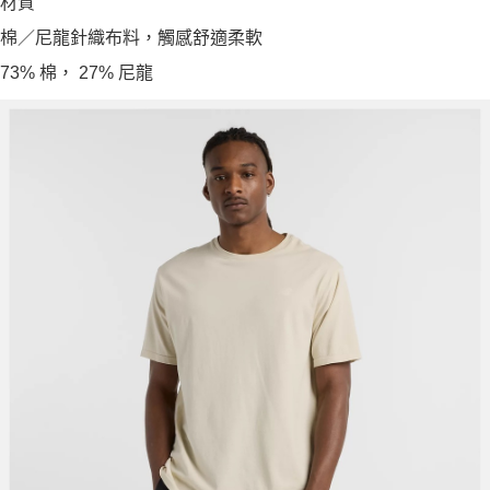
材質
棉／尼龍針織布料，觸感舒適柔軟
73% 棉， 27% 尼龍