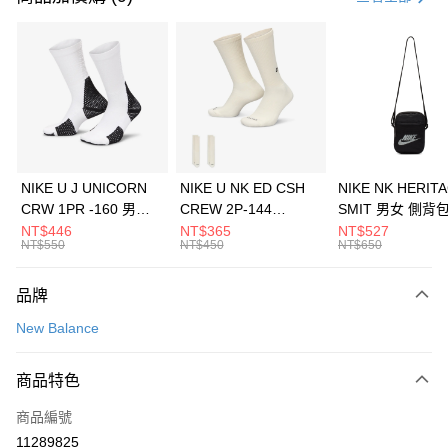
信用卡分期付款
3 期 0 利率 每期
NT$493
21家銀行
合作金庫商業銀行
第一商業銀行
LINE Pay
華南商業銀行
彰化商業銀行
Apple Pay
上海商業儲蓄銀行
台北富邦商業銀行
國泰世華商業銀行
兆豐國際商業銀行
悠遊付
臺灣中小企業銀行
台中商業銀行
NIKE U J UNICORN
NIKE U NK ED CSH
NIKE NK HERIT
匯豐（台灣）商業銀行
華泰商業銀行
CRW 1PR -160 男女
CREW 2P-144
SMIT 男女 側背
全盈+PAY
聯邦商業銀行
遠東國際商業銀行
中統襪 FZ3393100
EMBRDY 男女 短統襪
BA5871010
NT$446
NT$365
NT$527
元大商業銀行
永豐商業銀行
NT$550
NT$450
NT$650
AFTEE先享後付
FZ3073133
玉山商業銀行
星展（台灣）商業銀行
相關說明
台新國際商業銀行
中國信託商業銀行
品牌
【關於「AFTEE先享後付」】
台灣樂天信用卡公司
AFTEE先享後付是「在收到商品之後才付款」的支付方式。 讓您購物簡單
運送方式
New Balance
便利好安心！
１．簡單：不需註冊會員、不需綁卡、不需儲值。
7-11取貨(快速到店)
２．便利：只要手機號碼，簡訊認證，即可結帳。
商品特色
每筆NT$100，滿NT$1,500(含以上)免運費
３．安心：先確認商品／服務後，再付款。
商品編號
宅配
【「AFTEE先享後付」結帳流程】
１．於結帳方式選擇「AFTEE先享後付」後，將跳轉至「AFTEE先享後付」
11289825
每筆NT$100，滿NT$1,500(含以上)免運費