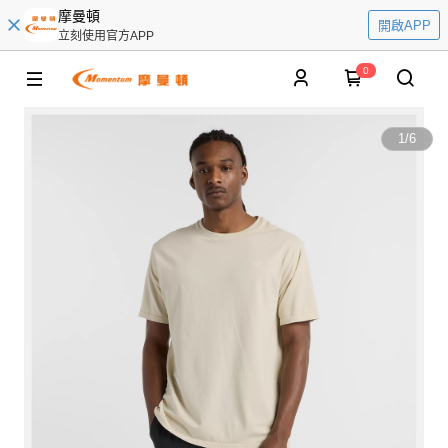
摩曼頓
開啟APP
立刻使用官方APP
0
1
/
6