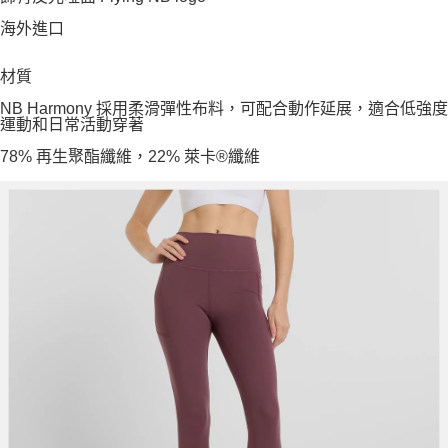
海外進口
材質
NB Harmony 採用柔滑彈性布料，可配合動作延展，適合低強度
運動和日常活動穿著
78% 再生聚酯纖維，22% 萊卡®纖維