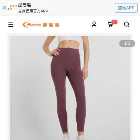
摩曼頓
開啟APP
立刻使用官方APP
0
1
/
5