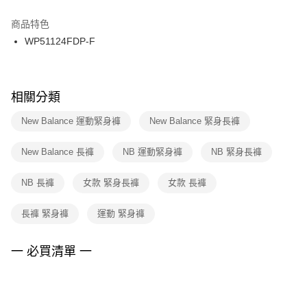
結帳頁面，進行簡訊認證並確認金額後，即可完成結帳。
２．訂單成立數日內，您將收到繳費通知簡訊。
商品特色
付款後門市自取
３．收到繳費通知簡訊後14天內，點擊此簡訊中的連結，可透過四大超商／
WP51124FDP-F
每筆NT$100，滿NT$1,500(含以上)免運費
ATM／網路銀行／等多元方式進行付款，方視為交易完成。
※ 請注意：結帳手續完成當下不需立刻繳費，但若您需要取消訂單，請聯絡
購買商品的店家。未經商家同意取消之訂單仍視為有效，需透過AFTEE先享
後付繳納相關費用。
※ 交易是否成功請以「AFTEE先享後付 」之結帳頁面顯示為準，若有關於
相關分類
是否繳費成功／繳費後需取消欲退款等相關疑問，請聯繫「AFTEE先享後付
客戶支援中心」
https://netprotections.freshdesk.com/support/home
New Balance 運動緊身褲
New Balance 緊身長褲
【注意事項】
New Balance 長褲
NB 運動緊身褲
NB 緊身長褲
１．透過由恩沛科技股份有限公司提供之「AFTEE先享後付」服務完成之交
易，需依本服務之必要範圍內提供個人資料，並將交易相關給付款項請求債
權轉讓予恩沛科技股份有限公司。
NB 長褲
女款 緊身長褲
女款 長褲
２．關於個人資料處理事宜，請瀏覽以下網址：
https://aftee.tw/terms/#terms3
長褲 緊身褲
運動 緊身褲
３．未成年的使用者請事先徵得法定代理人或監護人之同意方可使用
「AFTEE先享後付」，若未經同意申辦者引起之損失，本公司不負相關責
任。
一 必買清單 一
４．使用「AFTEE先享後付」時，將依據個別帳號之用戶狀況，依本公司即
時審查核予不同之上限額度；若仍有額度不足之情形，本公司將視審查結果
請求用戶進行身份認證。
５．嚴禁一人註冊多個帳號或使用他人資訊註冊。若發現惡意使用之情形，
恩沛科技股份有限公司將有權停止該用戶之使用額度並採取法律行動。