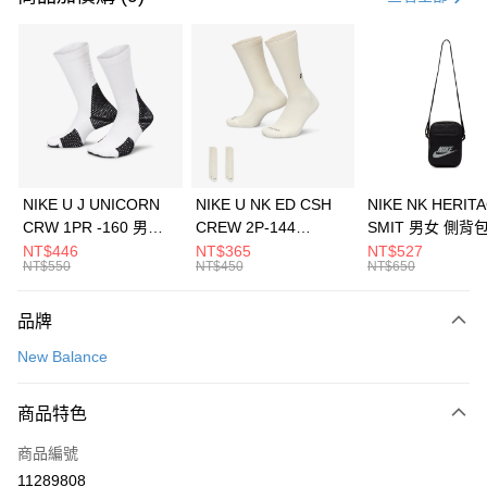
信用卡分期付款
3 期 0 利率 每期
NT$660
21家銀行
合作金庫商業銀行
第一商業銀行
LINE Pay
華南商業銀行
彰化商業銀行
Apple Pay
上海商業儲蓄銀行
台北富邦商業銀行
國泰世華商業銀行
兆豐國際商業銀行
悠遊付
臺灣中小企業銀行
台中商業銀行
NIKE U J UNICORN
NIKE U NK ED CSH
NIKE NK HERIT
匯豐（台灣）商業銀行
華泰商業銀行
CRW 1PR -160 男女
CREW 2P-144
SMIT 男女 側背
全盈+PAY
聯邦商業銀行
遠東國際商業銀行
中統襪 FZ3393100
EMBRDY 男女 短統襪
BA5871010
NT$446
NT$365
NT$527
元大商業銀行
永豐商業銀行
NT$550
NT$450
NT$650
AFTEE先享後付
FZ3073133
玉山商業銀行
星展（台灣）商業銀行
相關說明
台新國際商業銀行
中國信託商業銀行
品牌
【關於「AFTEE先享後付」】
台灣樂天信用卡公司
AFTEE先享後付是「在收到商品之後才付款」的支付方式。 讓您購物簡單
運送方式
New Balance
便利好安心！
１．簡單：不需註冊會員、不需綁卡、不需儲值。
7-11取貨(快速到店)
２．便利：只要手機號碼，簡訊認證，即可結帳。
商品特色
每筆NT$100，滿NT$1,500(含以上)免運費
３．安心：先確認商品／服務後，再付款。
商品編號
宅配
【「AFTEE先享後付」結帳流程】
１．於結帳方式選擇「AFTEE先享後付」後，將跳轉至「AFTEE先享後付」
11289808
每筆NT$100，滿NT$1,500(含以上)免運費