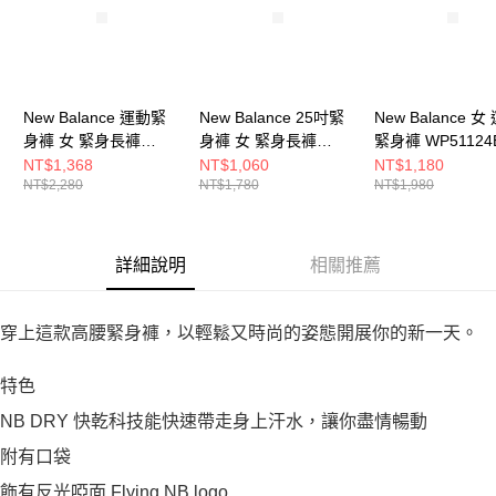
New Balance 運動緊
New Balance 25吋緊
New Balance 女
身褲 女 緊身長褲
身褲 女 緊身長褲
緊身褲 WP51124
WP51268WAD-F
WP51112DRE-F
F
NT$1,368
NT$1,060
NT$1,180
NT$2,280
NT$1,780
NT$1,980
詳細說明
相關推薦
穿上這款高腰緊身褲，以輕鬆又時尚的姿態開展你的新一天。
特色
NB DRY 快乾科技能快速帶走身上汗水，讓你盡情暢動
附有口袋
飾有反光啞面 Flying NB logo