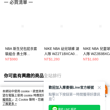
一 必買清單 一
NBA 新生兒包屁衣套
NIKE NBA 幼兒球褲 湖
NIKE NBA 兒童
裝組合 勇士隊
人隊 WZ2T1BXCA00-
人隊 WZ2B3BXCA
WK2I1FJK7-WAR
LAK
LAK
NT$980
NT$1,280
NT$1,680
你可能有興趣的商品
全站排行
歡迎加入摩曼頓Line官方帳號
本網站中使用 cookie，欲查詢有關本網站使用 cookie 方式之詳情，及若您不希
點擊以下按鈕第一時間獲得好康訊
熱門標籤
望在電腦上使用 cookie 時應如何變更電腦的 cookie 設定，請參閱本網站「
隱私
息👇
權條款
」之 Cookie 聲明。您繼續使用本網站即表示您同意本公司得按本網站使
用條款之 Cookie 聲明使用 cookie。
了解更多 >
連結 LINE 帳號