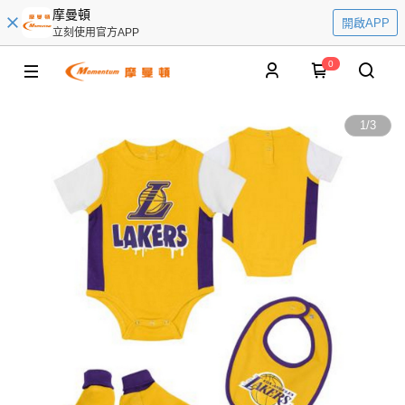
摩曼頓
開啟APP
立刻使用官方APP
0
1
/
3