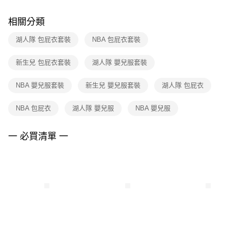
２．訂單成立數日內，您將收到繳費通知簡訊。
付款後門市自取
３．收到繳費通知簡訊後14天內，點擊此簡訊中的連結，可透過四大超商／
相關分類
每筆NT$100，滿NT$1,500(含以上)免運費
ATM／網路銀行／等多元方式進行付款，方視為交易完成。
※ 請注意：結帳手續完成當下不需立刻繳費，但若您需要取消訂單，請聯絡
湖人隊 包屁衣套裝
NBA 包屁衣套裝
購買商品的店家。未經商家同意取消之訂單仍視為有效，需透過AFTEE先享
後付繳納相關費用。
※ 交易是否成功請以「AFTEE先享後付 」之結帳頁面顯示為準，若有關於
新生兒 包屁衣套裝
湖人隊 嬰兒服套裝
是否繳費成功／繳費後需取消欲退款等相關疑問，請聯繫「AFTEE先享後付
客戶支援中心」
https://netprotections.freshdesk.com/support/home
NBA 嬰兒服套裝
新生兒 嬰兒服套裝
湖人隊 包屁衣
【注意事項】
１．透過由恩沛科技股份有限公司提供之「AFTEE先享後付」服務完成之交
NBA 包屁衣
湖人隊 嬰兒服
NBA 嬰兒服
易，需依本服務之必要範圍內提供個人資料，並將交易相關給付款項請求債
權轉讓予恩沛科技股份有限公司。
一 必買清單 一
２．關於個人資料處理事宜，請瀏覽以下網址：
https://aftee.tw/terms/#terms3
３．未成年的使用者請事先徵得法定代理人或監護人之同意方可使用
「AFTEE先享後付」，若未經同意申辦者引起之損失，本公司不負相關責
任。
４．使用「AFTEE先享後付」時，將依據個別帳號之用戶狀況，依本公司即
時審查核予不同之上限額度；若仍有額度不足之情形，本公司將視審查結果
請求用戶進行身份認證。
５．嚴禁一人註冊多個帳號或使用他人資訊註冊。若發現惡意使用之情形，
恩沛科技股份有限公司將有權停止該用戶之使用額度並採取法律行動。