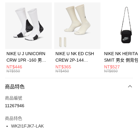
信用卡分期付款
3 期 0 利率 每期
NT$326
21家銀行
合作金庫商業銀行
第一商業銀行
LINE Pay
華南商業銀行
彰化商業銀行
Apple Pay
上海商業儲蓄銀行
台北富邦商業銀行
國泰世華商業銀行
兆豐國際商業銀行
悠遊付
臺灣中小企業銀行
台中商業銀行
NIKE U J UNICORN
NIKE U NK ED CSH
NIKE NK HERIT
匯豐（台灣）商業銀行
華泰商業銀行
CRW 1PR -160 男女
CREW 2P-144
SMIT 男女 側背
全盈+PAY
聯邦商業銀行
遠東國際商業銀行
中統襪 FZ3393100
EMBRDY 男女 短統襪
BA5871010
NT$446
NT$365
NT$527
元大商業銀行
永豐商業銀行
NT$550
NT$450
NT$650
AFTEE先享後付
FZ3073133
玉山商業銀行
星展（台灣）商業銀行
相關說明
台新國際商業銀行
中國信託商業銀行
商品特色
【關於「AFTEE先享後付」】
台灣樂天信用卡公司
AFTEE先享後付是「在收到商品之後才付款」的支付方式。 讓您購物簡單
運送方式
商品編號
便利好安心！
１．簡單：不需註冊會員、不需綁卡、不需儲值。
7-11取貨(快速到店)
11267946
２．便利：只要手機號碼，簡訊認證，即可結帳。
每筆NT$100，滿NT$1,500(含以上)免運費
３．安心：先確認商品／服務後，再付款。
商品特色
宅配
【「AFTEE先享後付」結帳流程】
WK2I1FJK7-LAK
１．於結帳方式選擇「AFTEE先享後付」後，將跳轉至「AFTEE先享後付」
每筆NT$100，滿NT$1,500(含以上)免運費
結帳頁面，進行簡訊認證並確認金額後，即可完成結帳。