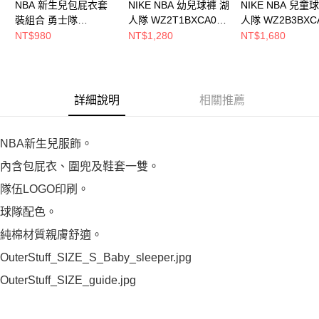
NBA 新生兒包屁衣套
NIKE NBA 幼兒球褲 湖
NIKE NBA 兒童
裝組合 勇士隊
人隊 WZ2T1BXCA00-
人隊 WZ2B3BXCA
WK2I1FJK7-WAR
LAK
LAK
NT$980
NT$1,280
NT$1,680
詳細說明
相關推薦
NBA新生兒服飾。
內含包屁衣、圍兜及鞋套一雙。
隊伍LOGO印刷。
球隊配色。
純棉材質親膚舒適。
OuterStuff_SIZE_S_Baby_sleeper.jpg
OuterStuff_SIZE_guide.jpg