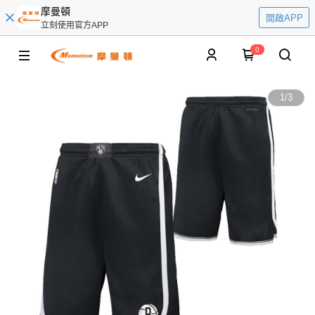
摩曼頓
開啟APP
立刻使用官方APP
0
1
/
3