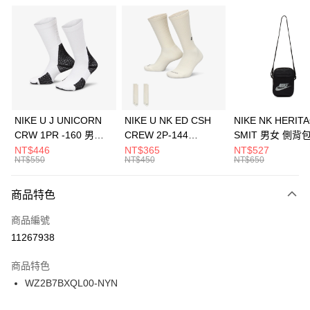
信用卡分期付款
3 期 0 利率 每期
NT$660
21家銀行
合作金庫商業銀行
第一商業銀行
LINE Pay
華南商業銀行
彰化商業銀行
Apple Pay
上海商業儲蓄銀行
台北富邦商業銀行
國泰世華商業銀行
兆豐國際商業銀行
悠遊付
臺灣中小企業銀行
台中商業銀行
NIKE U J UNICORN
NIKE U NK ED CSH
NIKE NK HERIT
匯豐（台灣）商業銀行
華泰商業銀行
CRW 1PR -160 男女
CREW 2P-144
SMIT 男女 側背
全盈+PAY
聯邦商業銀行
遠東國際商業銀行
中統襪 FZ3393100
EMBRDY 男女 短統襪
BA5871010
NT$446
NT$365
NT$527
元大商業銀行
永豐商業銀行
NT$550
NT$450
NT$650
AFTEE先享後付
FZ3073133
玉山商業銀行
星展（台灣）商業銀行
相關說明
台新國際商業銀行
中國信託商業銀行
商品特色
【關於「AFTEE先享後付」】
台灣樂天信用卡公司
AFTEE先享後付是「在收到商品之後才付款」的支付方式。 讓您購物簡單
運送方式
商品編號
便利好安心！
１．簡單：不需註冊會員、不需綁卡、不需儲值。
7-11取貨(快速到店)
11267938
２．便利：只要手機號碼，簡訊認證，即可結帳。
每筆NT$100，滿NT$1,500(含以上)免運費
３．安心：先確認商品／服務後，再付款。
商品特色
宅配
【「AFTEE先享後付」結帳流程】
WZ2B7BXQL00-NYN
１．於結帳方式選擇「AFTEE先享後付」後，將跳轉至「AFTEE先享後付」
每筆NT$100，滿NT$1,500(含以上)免運費
結帳頁面，進行簡訊認證並確認金額後，即可完成結帳。