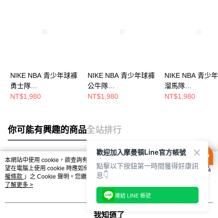
NIKE NBA 青少年球褲
NIKE NBA 青少年球褲
NIKE NBA 青少
勇士隊
公牛隊
溜馬隊
WZ2B7BXQL00-WAR
WZ2B7BXQL00-BUL
WZ2B7BXQL00-
NT$1,980
NT$1,980
NT$1,980
你可能有興趣的商品
全站排行
歡迎加入摩曼頓Line官方帳號
本網站中使用 cookie，欲查詢有關本網站使用 cookie 方式之詳情，及若您不希
點擊以下按鈕第一時間獲得好康訊
熱門標籤
望在電腦上使用 cookie 時應如何變更電腦的 cookie 設定，請參閱本網站「
隱私
息👇
權條款
」之 Cookie 聲明。您繼續使用本網站即表示您同意本公司得按本網站使
用條款之 Cookie 聲明使用 cookie。
了解更多 >
連結 LINE 帳號
我知道了