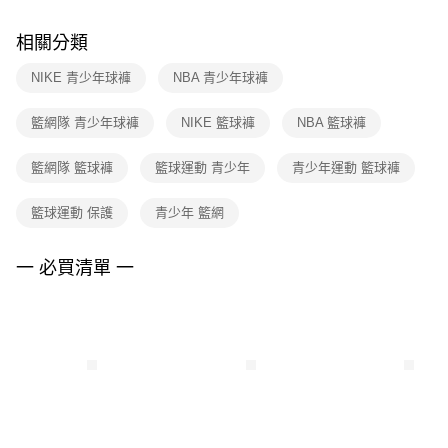
２．訂單成立數日內，您將收到繳費通知簡訊。
付款後門市自取
３．收到繳費通知簡訊後14天內，點擊此簡訊中的連結，可透過四大超商／
相關分類
每筆NT$100，滿NT$1,500(含以上)免運費
ATM／網路銀行／等多元方式進行付款，方視為交易完成。
※ 請注意：結帳手續完成當下不需立刻繳費，但若您需要取消訂單，請聯絡
NIKE 青少年球褲
NBA 青少年球褲
購買商品的店家。未經商家同意取消之訂單仍視為有效，需透過AFTEE先享
後付繳納相關費用。
※ 交易是否成功請以「AFTEE先享後付 」之結帳頁面顯示為準，若有關於
籃網隊 青少年球褲
NIKE 籃球褲
NBA 籃球褲
是否繳費成功／繳費後需取消欲退款等相關疑問，請聯繫「AFTEE先享後付
客戶支援中心」
https://netprotections.freshdesk.com/support/home
籃網隊 籃球褲
籃球運動 青少年
青少年運動 籃球褲
【注意事項】
１．透過由恩沛科技股份有限公司提供之「AFTEE先享後付」服務完成之交
籃球運動 保護
青少年 籃網
易，需依本服務之必要範圍內提供個人資料，並將交易相關給付款項請求債
權轉讓予恩沛科技股份有限公司。
一 必買清單 一
２．關於個人資料處理事宜，請瀏覽以下網址：
https://aftee.tw/terms/#terms3
３．未成年的使用者請事先徵得法定代理人或監護人之同意方可使用
「AFTEE先享後付」，若未經同意申辦者引起之損失，本公司不負相關責
任。
４．使用「AFTEE先享後付」時，將依據個別帳號之用戶狀況，依本公司即
時審查核予不同之上限額度；若仍有額度不足之情形，本公司將視審查結果
請求用戶進行身份認證。
５．嚴禁一人註冊多個帳號或使用他人資訊註冊。若發現惡意使用之情形，
恩沛科技股份有限公司將有權停止該用戶之使用額度並採取法律行動。