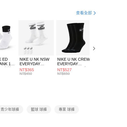
年
下著
短褲
業銀行
遠東國際商業銀行
業銀行
永豐商業銀行
籃球
服飾
享後付
查看全部
業銀行
星展（台灣）商業銀行
兒童/青少年｜鞋服6折起
際商業銀行
中國信託商業銀行
FTEE先享後付」】
天信用卡公司
先享後付是「在收到商品之後才付款」的支付方式。 讓您購物簡單
心！
：不需註冊會員、不需綁卡、不需儲值。
：只要手機號碼，簡訊認證，即可結帳。
(快速到店)
：先確認商品／服務後，再付款。
00，滿NT$1,500(含以上)免運費
K ED
NIKE U NK NSW
NIKE U NK CREW
NIKE U NK
EE先享後付」結帳流程】
ANK 1P
EVERYDAY
EVERYDAY
EVERYDAY LTW
方式選擇「AFTEE先享後付」後，將跳轉至「AFTEE先享後
 男 中統
ESSENTIAL CR
BBALL 3PR 男女
ANKLE 3PR 男女
NT$365
NT$527
NT$365
頁面，進行簡訊認證並確認金額後，即可完成結帳。
00，滿NT$1,500(含以上)免運費
8104
男女 短統襪
長統襪
踝襪 SX7677010
NT$450
NT$650
NT$450
成立數日內，您將收到繳費通知簡訊。
DX5089103
DA2123010
費通知簡訊後14天內，點擊此簡訊中的連結，可透過四大超商
市自取
網路銀行／等多元方式進行付款，方視為交易完成。
00，滿NT$1,500(含以上)免運費
：結帳手續完成當下不需立刻繳費，但若您需要取消訂單，請聯
的店家。未經商家同意取消之訂單仍視為有效，需透過AFTEE
繳納相關費用。
否成功請以「AFTEE先享後付 」之結帳頁面顯示為準，若有關於
A 青少年球褲
籃球 球褲
專業 球褲
功／繳費後需取消欲退款等相關疑問，請聯繫「AFTEE先享後
援中心」
https://netprotections.freshdesk.com/support/home
項】