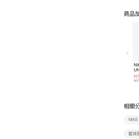
商品加
NI
U
1P
NT
統
NT
相關
NIK
籃球