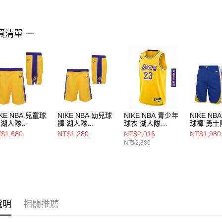
１．透過由
交易，需
求債權轉
買清單 一
２．關於
https://aft
３．未成
「AFTE
任。
４．使用「
即時審查
結果請求
５．嚴禁
IKE NBA 兒童球
NIKE NBA 幼兒球
NIKE NBA 青少年
NIKE NB
形，恩沛
 湖人隊
褲 湖人隊
球衣 湖人隊
球褲 勇士
動。
Z2B3BXCA00-
WZ2T1BXCA00-
LeBron James
WZ2B7BX
$1,680
NT$1,280
NT$2,016
NT$1,980
AK
LAK
WZ2B7BX2P00-
WAR
NT$2,880
LAK23
說明
相關推薦