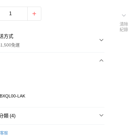
清除
紀錄
送方式
1,500免運
次付款
期付款
0 利率 每期
NT$660
21家銀行
BXQL00-LAK
庫商業銀行
第一商業銀行
業銀行
彰化商業銀行
業儲蓄銀行
台北富邦商業銀行
類 (4)
華商業銀行
兆豐國際商業銀行
KE
服飾
小企業銀行
台中商業銀行
客服
台灣）商業銀行
華泰商業銀行