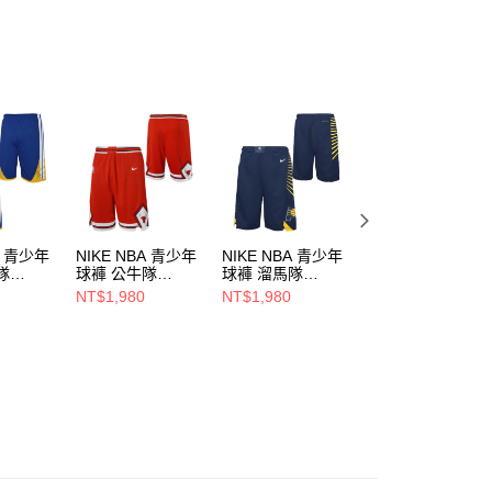
恩沛科技股份有限公司提供之「AFTEE先享後付」服務完成之
依本服務之必要範圍內提供個人資料，並將交易相關給付款項請
讓予恩沛科技股份有限公司。
個人資料處理事宜，請瀏覽以下網址：
ee.tw/terms/#terms3
年的使用者請事先徵得法定代理人或監護人之同意方可使用
E先享後付」，若未經同意申辦者引起之損失，本公司不負相關責
AFTEE先享後付」時，將依據個別帳號之用戶狀況，依本公司
核予不同之上限額度；若仍有額度不足之情形，本公司將視審查
用戶進行身份認證。
一人註冊多個帳號或使用他人資訊註冊。若發現惡意使用之情
A 青少年
NIKE NBA 青少年
NIKE NBA 青少年
NIKE NBA 青少年
科技股份有限公司將有權停止該用戶之使用額度並採取法律行
隊
球褲 公牛隊
球褲 溜馬隊
球褲 籃網隊
QL00-
WZ2B7BXQL00-
WZ2B7BXQL00-
WZ2B7BXQL00-
NT$1,980
NT$1,980
NT$1,980
BUL
PCR
NYN