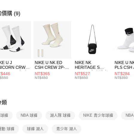
兒童/青少
全盈+PAY
聯邦商
元大商
運動類型
價購 (9)
AFTEE先
玉山商
相關說明
促銷活動
台新國
【關於「A
台灣樂
AFTEE
便利好安
運送方式
１．簡單
２．便利
7-11取貨
３．安心
每筆NT$1
KE U J
NIKE U NK ED
NIKE NK
NIKE U N
【「AFT
NICORN CRW
CSH CREW 2P-
HERITAGE S
PLS CSH 
宅配
１．於結帳
R -160 男女 中
144 EMBRDY 男
SMIT 男女 側背包
144 DBL
$446
NT$365
NT$527
NT$284
付」結帳
每筆NT$1
襪 FZ3393100
女 短統襪
BA5871010
襪 DH405
$550
NT$450
NT$650
NT$350
２．訂單
FZ3073133
３．收到繳
付款後門
／ATM／
每筆NT$1
※ 請注意
絡購買商品
分類
先享後付
※ 交易是
E 球褲
NBA 球褲
湖人隊 球褲
NIKE 青少年球褲
NB
是否繳費成
付客戶支
運動 球褲
球褲 湖人
青少年 湖人
【注意事