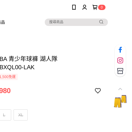
0
商品
 NBA 青少年球褲 湖人隊
BXQL00-LAK
1,500免運
980
L
XL