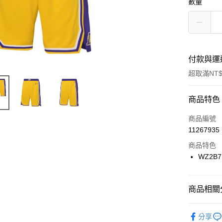
數量
付款與運
超取滿NT$
付款方式
商品特色
信用卡一
商品編號
11267935
信用卡分
商品特色
3 期 
WZ2B7
合作金
LINE Pay
華南商
Apple Pay
上海商
商品相關分
國泰世
悠遊付
品牌
NI
臺灣中
分享
匯豐（