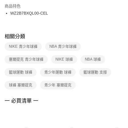
２．訂單成立數日內，您將收到繳費通知簡訊。
商品特色
付款後門市自取
３．收到繳費通知簡訊後14天內，點擊此簡訊中的連結，可透過四大超商／
WZ2B7BXQL00-CEL
每筆NT$100，滿NT$1,500(含以上)免運費
ATM／網路銀行／等多元方式進行付款，方視為交易完成。
※ 請注意：結帳手續完成當下不需立刻繳費，但若您需要取消訂單，請聯絡
購買商品的店家。未經商家同意取消之訂單仍視為有效，需透過AFTEE先享
後付繳納相關費用。
※ 交易是否成功請以「AFTEE先享後付 」之結帳頁面顯示為準，若有關於
相關分類
是否繳費成功／繳費後需取消欲退款等相關疑問，請聯繫「AFTEE先享後付
客戶支援中心」
https://netprotections.freshdesk.com/support/home
NIKE 青少年球褲
NBA 青少年球褲
【注意事項】
塞爾提克 青少年球褲
NIKE 球褲
NBA 球褲
１．透過由恩沛科技股份有限公司提供之「AFTEE先享後付」服務完成之交
易，需依本服務之必要範圍內提供個人資料，並將交易相關給付款項請求債
權轉讓予恩沛科技股份有限公司。
籃球運動 球褲
青少年運動 球褲
籃球運動 支撐
２．關於個人資料處理事宜，請瀏覽以下網址：
https://aftee.tw/terms/#terms3
球褲 塞爾提克
青少年 塞爾提克
３．未成年的使用者請事先徵得法定代理人或監護人之同意方可使用
「AFTEE先享後付」，若未經同意申辦者引起之損失，本公司不負相關責
任。
一 必買清單 一
４．使用「AFTEE先享後付」時，將依據個別帳號之用戶狀況，依本公司即
時審查核予不同之上限額度；若仍有額度不足之情形，本公司將視審查結果
請求用戶進行身份認證。
５．嚴禁一人註冊多個帳號或使用他人資訊註冊。若發現惡意使用之情形，
恩沛科技股份有限公司將有權停止該用戶之使用額度並採取法律行動。