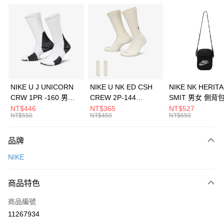
信用卡分期付款
3 期 0 利率 每期
NT$660
21家銀行
合作金庫商業銀行
第一商業銀行
LINE Pay
華南商業銀行
彰化商業銀行
Apple Pay
上海商業儲蓄銀行
台北富邦商業銀行
國泰世華商業銀行
兆豐國際商業銀行
悠遊付
臺灣中小企業銀行
台中商業銀行
NIKE U J UNICORN
NIKE U NK ED CSH
NIKE NK HERIT
匯豐（台灣）商業銀行
華泰商業銀行
CRW 1PR -160 男女
CREW 2P-144
SMIT 男女 側背
全盈+PAY
聯邦商業銀行
遠東國際商業銀行
中統襪 FZ3393100
EMBRDY 男女 短統襪
BA5871010
NT$446
NT$365
NT$527
元大商業銀行
永豐商業銀行
NT$550
NT$450
NT$650
AFTEE先享後付
FZ3073133
玉山商業銀行
星展（台灣）商業銀行
相關說明
台新國際商業銀行
中國信託商業銀行
品牌
【關於「AFTEE先享後付」】
台灣樂天信用卡公司
AFTEE先享後付是「在收到商品之後才付款」的支付方式。 讓您購物簡單
運送方式
NIKE
便利好安心！
１．簡單：不需註冊會員、不需綁卡、不需儲值。
7-11取貨(快速到店)
２．便利：只要手機號碼，簡訊認證，即可結帳。
商品特色
每筆NT$100，滿NT$1,500(含以上)免運費
３．安心：先確認商品／服務後，再付款。
商品編號
宅配
【「AFTEE先享後付」結帳流程】
１．於結帳方式選擇「AFTEE先享後付」後，將跳轉至「AFTEE先享後付」
11267934
每筆NT$100，滿NT$1,500(含以上)免運費
結帳頁面，進行簡訊認證並確認金額後，即可完成結帳。