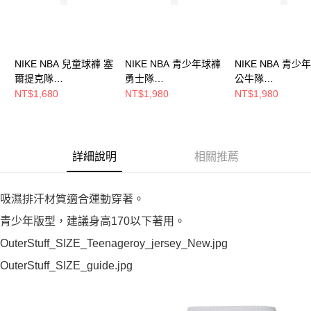
NIKE NBA 兒童球褲 塞
NIKE NBA 青少年球褲
NIKE NBA 青少
爾提克隊
勇士隊
公牛隊
WZ2B3BXCA00-CEL
WZ2B7BXQL00-WAR
WZ2B7BXQL00-
NT$1,680
NT$1,980
NT$1,980
詳細說明
相關推薦
吸濕排汗材質適合運動穿著。
青少年版型，建議身高170以下著用。
OuterStuff_SIZE_Teenageroy_jersey_New.jpg
OuterStuff_SIZE_guide.jpg