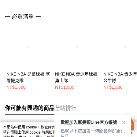
一 必買清單 一
NIKE NBA 兒童球褲 塞
NIKE NBA 青少年球褲
NIKE NBA 青少
爾提克隊
勇士隊
公牛隊
WZ2B3BXCA00-CEL
WZ2B7BXQL00-WAR
WZ2B7BXQL00-
NT$1,680
NT$1,980
NT$1,980
你可能有興趣的商品
全站排行
歡迎加入摩曼頓Line官方帳號
本網站中使用 cookie，欲查詢有關本網站使用 cookie 方式之詳情，及若您不希
點擊以下按鈕第一時間獲得好康訊
熱門標籤
望在電腦上使用 cookie 時應如何變更電腦的 cookie 設定，請參閱本網站「
隱私
息👇