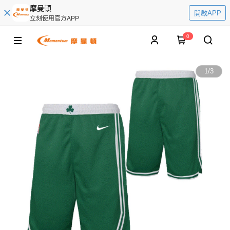
摩曼頓
開啟APP
立刻使用官方APP
0
1
/
3