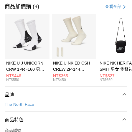
信用卡一次付款
商品加價購 (9)
查看全部
信用卡分期付款
3 期 0 利率 每期
NT$6,126
21家銀行
合作金庫商業銀行
第一商業銀行
LINE Pay
華南商業銀行
彰化商業銀行
Apple Pay
上海商業儲蓄銀行
台北富邦商業銀行
國泰世華商業銀行
兆豐國際商業銀行
悠遊付
臺灣中小企業銀行
台中商業銀行
NIKE U J UNICORN
NIKE U NK ED CSH
NIKE NK HERIT
匯豐（台灣）商業銀行
華泰商業銀行
CRW 1PR -160 男女
CREW 2P-144
SMIT 男女 側背
全盈+PAY
聯邦商業銀行
遠東國際商業銀行
中統襪 FZ3393100
EMBRDY 男女 短統襪
BA5871010
NT$446
NT$365
NT$527
元大商業銀行
永豐商業銀行
NT$550
NT$450
NT$650
AFTEE先享後付
FZ3073133
玉山商業銀行
星展（台灣）商業銀行
相關說明
台新國際商業銀行
中國信託商業銀行
品牌
【關於「AFTEE先享後付」】
台灣樂天信用卡公司
AFTEE先享後付是「在收到商品之後才付款」的支付方式。 讓您購物簡單
運送方式
The North Face
便利好安心！
１．簡單：不需註冊會員、不需綁卡、不需儲值。
7-11取貨(快速到店)
２．便利：只要手機號碼，簡訊認證，即可結帳。
商品特色
每筆NT$100，滿NT$1,500(含以上)免運費
３．安心：先確認商品／服務後，再付款。
商品編號
宅配
【「AFTEE先享後付」結帳流程】