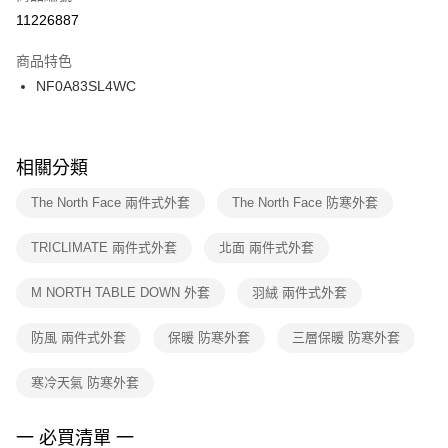
１．於結帳方式選擇「AFTEE先享後付」後，將跳轉至「AFTEE先享後付」
11226887
每筆NT$100，滿NT$1,500(含以上)免運費
結帳頁面，進行簡訊認證並確認金額後，即可完成結帳。
２．訂單成立數日內，您將收到繳費通知簡訊。
商品特色
付款後門市自取
３．收到繳費通知簡訊後14天內，點擊此簡訊中的連結，可透過四大超商／
NF0A83SL4WC
每筆NT$100，滿NT$1,500(含以上)免運費
ATM／網路銀行／等多元方式進行付款，方視為交易完成。
※ 請注意：結帳手續完成當下不需立刻繳費，但若您需要取消訂單，請聯絡
購買商品的店家。未經商家同意取消之訂單仍視為有效，需透過AFTEE先享
後付繳納相關費用。
※ 交易是否成功請以「AFTEE先享後付 」之結帳頁面顯示為準，若有關於
相關分類
是否繳費成功／繳費後需取消欲退款等相關疑問，請聯繫「AFTEE先享後付
客戶支援中心」
https://netprotections.freshdesk.com/support/home
The North Face 兩件式外套
The North Face 防寒外套
【注意事項】
TRICLIMATE 兩件式外套
北面 兩件式外套
１．透過由恩沛科技股份有限公司提供之「AFTEE先享後付」服務完成之交
易，需依本服務之必要範圍內提供個人資料，並將交易相關給付款項請求債
權轉讓予恩沛科技股份有限公司。
M NORTH TABLE DOWN 外套
羽絨 兩件式外套
２．關於個人資料處理事宜，請瀏覽以下網址：
https://aftee.tw/terms/#terms3
防風 兩件式外套
保暖 防寒外套
三層保暖 防寒外套
３．未成年的使用者請事先徵得法定代理人或監護人之同意方可使用
「AFTEE先享後付」，若未經同意申辦者引起之損失，本公司不負相關責
任。
寒冷天氣 防寒外套
４．使用「AFTEE先享後付」時，將依據個別帳號之用戶狀況，依本公司即
時審查核予不同之上限額度；若仍有額度不足之情形，本公司將視審查結果
請求用戶進行身份認證。
一 必買清單 一