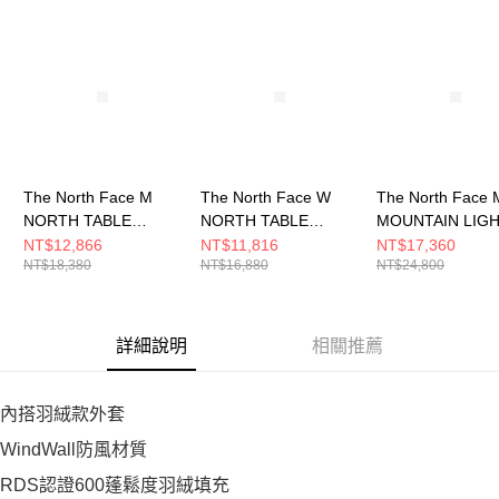
５．嚴禁一人註冊多個帳號或使用他人資訊註冊。若發現惡意使用之情形，
恩沛科技股份有限公司將有權停止該用戶之使用額度並採取法律行動。
The North Face M
The North Face W
The North Face 
NORTH TABLE
NORTH TABLE
MOUNTAIN LIG
DOWN TRICLIMATE
DOWN TRICLIMATE -
TRICLIMATE GT
NT$12,866
NT$11,816
NT$17,360
NT$18,380
NT$16,880
NT$24,800
JACKET - A 男 兩件式
AP 女 兩件式外套
JACKET - 男 
外套 NF0A83SLRPI
NF0A8ED1QLI
套 NF0A83RRB
詳細說明
相關推薦
內搭羽絨款外套
WindWall防風材質
RDS認證600蓬鬆度羽絨填充