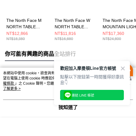
The North Face M
The North Face W
The North Face 
NORTH TABLE
NORTH TABLE
MOUNTAIN LIG
DOWN TRICLIMATE
DOWN TRICLIMATE -
TRICLIMATE GT
NT$12,866
NT$11,816
NT$17,360
NT$18,380
NT$16,880
NT$24,800
JACKET - A 男 兩件式
AP 女 兩件式外套
JACKET - 男 
外套 NF0A83SLRPI
NF0A8ED1QLI
套 NF0A83RRB
你可能有興趣的商品
全站排行
歡迎加入摩曼頓Line官方帳號
本網站中使用 cookie，欲查詢有關本網站使用 cookie 方式之詳情，及若您不希
點擊以下按鈕第一時間獲得好康訊
熱門標籤
望在電腦上使用 cookie 時應如何變更電腦的 cookie 設定，請參閱本網站「
隱私
息👇
權條款
」之 Cookie 聲明。您繼續使用本網站即表示您同意本公司得按本網站使
用條款之 Cookie 聲明使用 cookie。
了解更多 >
連結 LINE 帳號
我知道了