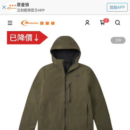
摩曼頓
開啟APP
立刻使用官方APP
0
1
/
9