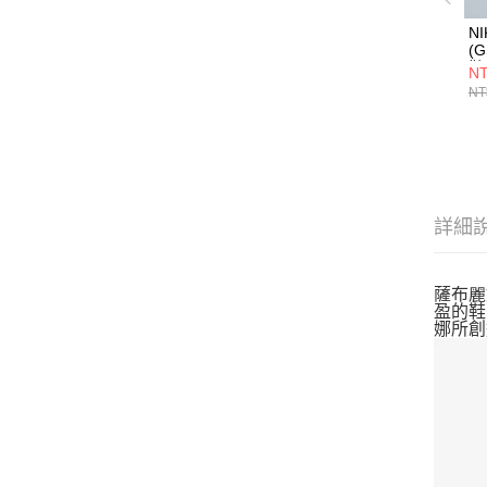
NI
(
鞋 
NT
NT
詳細
薩布麗娜
盈的鞋
娜所創