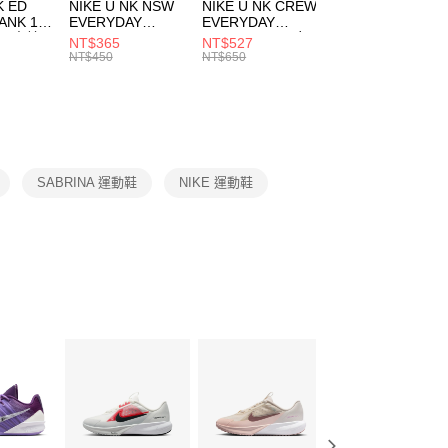
市自取
K ED
NIKE U NK NSW
NIKE U NK CREW
NIKE U NK
網路銀行／等多元方式進行付款，方視為交易完成。
ANK 1P
EVERYDAY
EVERYDAY
EVERYDAY LTW
00，滿NT$1,500(含以上)免運費
：結帳手續完成當下不需立刻繳費，但若您需要取消訂單，請聯
 男 中統
ESSENTIAL CR
BBALL 3PR 男女
ANKLE 3PR 男女
NT$365
NT$527
NT$365
的店家。未經商家同意取消之訂單仍視為有效，需透過AFTEE
8104
男女 短統襪
長統襪
踝襪 SX7677010
NT$450
NT$650
NT$450
繳納相關費用。
DX5089103
DA2123010
否成功請以「AFTEE先享後付 」之結帳頁面顯示為準，若有關於
功／繳費後需取消欲退款等相關疑問，請聯繫「AFTEE先享後
援中心」
https://netprotections.freshdesk.com/support/home
項】
恩沛科技股份有限公司提供之「AFTEE先享後付」服務完成之
SABRINA 運動鞋
NIKE 運動鞋
依本服務之必要範圍內提供個人資料，並將交易相關給付款項請
讓予恩沛科技股份有限公司。
個人資料處理事宜，請瀏覽以下網址：
ee.tw/terms/#terms3
年的使用者請事先徵得法定代理人或監護人之同意方可使用
E先享後付」，若未經同意申辦者引起之損失，本公司不負相關責
AFTEE先享後付」時，將依據個別帳號之用戶狀況，依本公司
核予不同之上限額度；若仍有額度不足之情形，本公司將視審查
用戶進行身份認證。
一人註冊多個帳號或使用他人資訊註冊。若發現惡意使用之情
科技股份有限公司將有權停止該用戶之使用額度並採取法律行