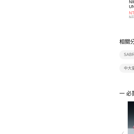
NI
U
1P
NT
統
NT
相關
SAB
中大
一 必