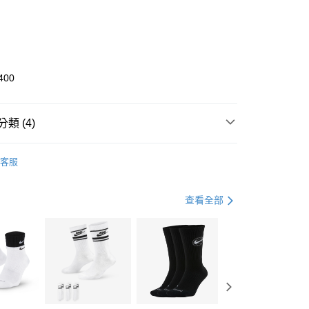
0 利率 每期
NT$1,166
21家銀行
庫商業銀行
第一商業銀行
業銀行
彰化商業銀行
業儲蓄銀行
台北富邦商業銀行
華商業銀行
兆豐國際商業銀行
400
小企業銀行
台中商業銀行
台灣）商業銀行
華泰商業銀行
業銀行
遠東國際商業銀行
類 (4)
業銀行
永豐商業銀行
享後付
業銀行
星展（台灣）商業銀行
KE
全系列鞋款
客服
際商業銀行
中國信託商業銀行
FTEE先享後付」】
年
鞋類
籃球鞋
天信用卡公司
先享後付是「在收到商品之後才付款」的支付方式。 讓您購物簡單
心！
籃球
鞋
查看全部
：不需註冊會員、不需綁卡、不需儲值。
：只要手機號碼，簡訊認證，即可結帳。
兒童/青少年｜鞋服6折起
(快速到店)
：先確認商品／服務後，再付款。
00，滿NT$1,500(含以上)免運費
EE先享後付」結帳流程】
方式選擇「AFTEE先享後付」後，將跳轉至「AFTEE先享後
頁面，進行簡訊認證並確認金額後，即可完成結帳。
00，滿NT$1,500(含以上)免運費
成立數日內，您將收到繳費通知簡訊。
費通知簡訊後14天內，點擊此簡訊中的連結，可透過四大超商