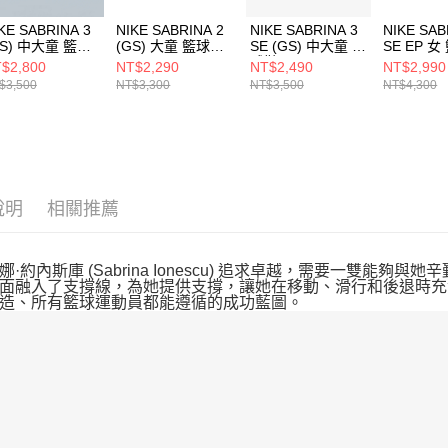
KE SABRINA 3
NIKE SABRINA 2
NIKE SABRINA 3
NIKE SAB
GS) 中大童 籃球
(GS) 大童 籃球鞋
SE (GS) 中大童 籃
SE EP 
IB3088500
FQ7376400
球鞋 IQ0831500
IQ508450
$2,800
NT$2,290
NT$2,490
NT$2,990
$3,500
NT$3,300
NT$3,500
NT$4,300
說明
相關推薦
·約內斯庫 (Sabrina Ionescu) 追求卓越，需要一雙能夠與她
面融入了支撐線，為她提供支撐，讓她在移動、滑行和後退時充
造、所有籃球運動員都能遵循的成功藍圖。