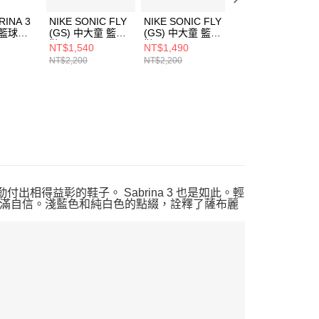
RINA 3
NIKE SONIC FLY
NIKE SONIC FLY
NIKE SONIC FLY
女 籃球鞋
(GS) 中大童 籃球
(GS) 中大童 籃球
(GS) 大童 籃球鞋
1
鞋 FZ0017101
鞋 FZ0017006
IB8886141
NT$1,540
NT$1,490
NT$1,790
NT$2,200
NT$2,200
NT$2,500
辛勤付出相得益彰的鞋子。 Sabrina 3 也是如此。輕
滿自信。淺藍色和純白色的點綴，詮釋了薩布麗