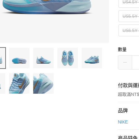
US4.5
US5.5
US6.5
數量
付款與運
超取滿NT$
付款方式
品牌
信用卡一
NIKE
信用卡分
商品特色