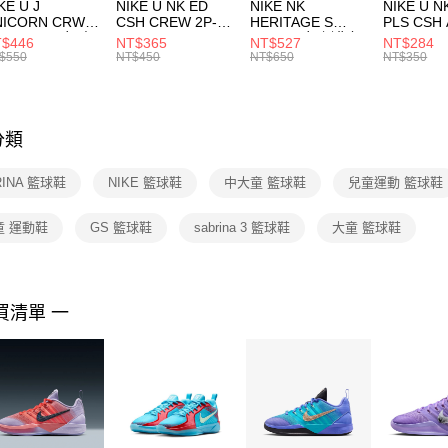
付款後門
KE U J
NIKE U NK ED
NIKE NK
NIKE U N
／ATM／
NICORN CRW
CSH CREW 2P-
HERITAGE S
PLS CSH 
每筆NT$1
※ 請注意
R -160 男女 中
144 EMBRDY 男
SMIT 男女 側背包
144 DBL
$446
NT$365
NT$527
NT$284
絡購買商品
襪 FZ3393100
女 短統襪
BA5871010
襪 DH405
$550
NT$450
NT$650
NT$350
先享後付
FZ3073133
※ 交易是
是否繳費成
付客戶支
分類
【注意事
１．透過由
RINA 籃球鞋
NIKE 籃球鞋
中大童 籃球鞋
兒童運動 籃球鞋
交易，需
求債權轉
２．關於
童 運動鞋
GS 籃球鞋
sabrina 3 籃球鞋
大童 籃球鞋
https://aft
３．未成
「AFTE
任。
買清單 一
４．使用「
即時審查
結果請求
５．嚴禁
形，恩沛
動。