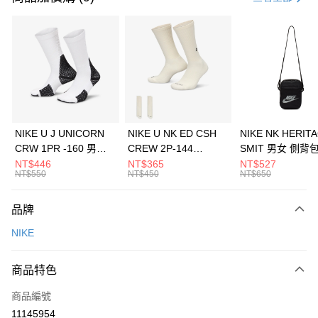
信用卡分期付款
3 期 0 利率 每期
NT$526
21家銀行
合作金庫商業銀行
第一商業銀行
LINE Pay
華南商業銀行
彰化商業銀行
Apple Pay
上海商業儲蓄銀行
台北富邦商業銀行
國泰世華商業銀行
兆豐國際商業銀行
悠遊付
臺灣中小企業銀行
台中商業銀行
NIKE U J UNICORN
NIKE U NK ED CSH
NIKE NK HERIT
匯豐（台灣）商業銀行
華泰商業銀行
CRW 1PR -160 男女
CREW 2P-144
SMIT 男女 側背
全盈+PAY
聯邦商業銀行
遠東國際商業銀行
中統襪 FZ3393100
EMBRDY 男女 短統襪
BA5871010
NT$446
NT$365
NT$527
元大商業銀行
永豐商業銀行
NT$550
NT$450
NT$650
AFTEE先享後付
FZ3073133
玉山商業銀行
星展（台灣）商業銀行
相關說明
台新國際商業銀行
中國信託商業銀行
品牌
【關於「AFTEE先享後付」】
台灣樂天信用卡公司
AFTEE先享後付是「在收到商品之後才付款」的支付方式。 讓您購物簡單
運送方式
NIKE
便利好安心！
１．簡單：不需註冊會員、不需綁卡、不需儲值。
7-11取貨(快速到店)
２．便利：只要手機號碼，簡訊認證，即可結帳。
商品特色
每筆NT$100，滿NT$1,500(含以上)免運費
３．安心：先確認商品／服務後，再付款。
商品編號
宅配
【「AFTEE先享後付」結帳流程】
１．於結帳方式選擇「AFTEE先享後付」後，將跳轉至「AFTEE先享後付」
11145954
每筆NT$100，滿NT$1,500(含以上)免運費