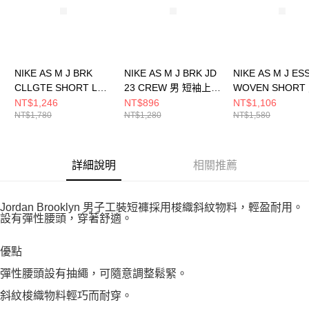
NIKE AS M J BRK
NIKE AS M J BRK JD
NIKE AS M J ES
CLLGTE SHORT LB
23 CREW 男 短袖上衣
WOVEN SHORT
男 短褲 HV0096051
HQ8945238
褲 HF9336257
NT$1,246
NT$896
NT$1,106
NT$1,780
NT$1,280
NT$1,580
詳細說明
相關推薦
Jordan Brooklyn 男子工裝短褲採用梭織斜紋物料，輕盈耐用。
設有彈性腰頭，穿著舒適。
優點
彈性腰頭設有抽繩，可隨意調整鬆緊。
斜紋梭織物料輕巧而耐穿。