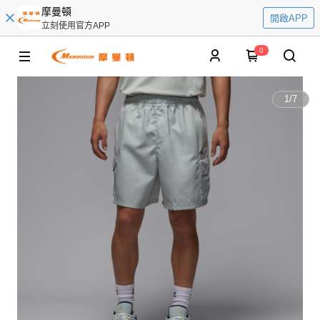
摩曼頓
開啟APP
立刻使用官方APP
0
1
/
7