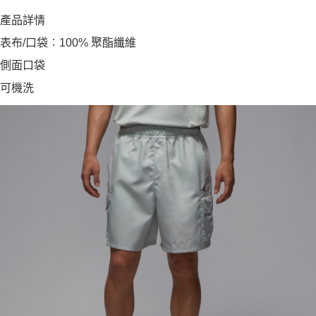
產品詳情
表布/口袋︰100% 聚酯纖維
側面口袋
可機洗