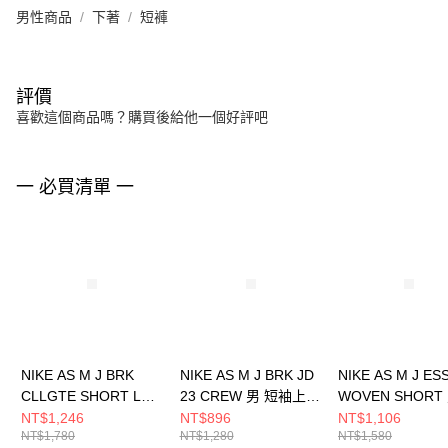
男性商品
下著
短褲
評價
喜歡這個商品嗎？購買後給他一個好評吧
一 必買清單 一
NIKE AS M J BRK
NIKE AS M J BRK JD
NIKE AS M J ES
CLLGTE SHORT LB
23 CREW 男 短袖上衣
WOVEN SHORT
男 短褲 HV0096051
HQ8945238
褲 HF9336257
NT$1,246
NT$896
NT$1,106
NT$1,780
NT$1,280
NT$1,580