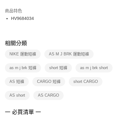
結帳頁面，進行簡訊認證並確認金額後，即可完成結帳。
２．訂單成立數日內，您將收到繳費通知簡訊。
商品特色
付款後門市自取
３．收到繳費通知簡訊後14天內，點擊此簡訊中的連結，可透過四大超商／
HV9684034
每筆NT$100，滿NT$1,500(含以上)免運費
ATM／網路銀行／等多元方式進行付款，方視為交易完成。
※ 請注意：結帳手續完成當下不需立刻繳費，但若您需要取消訂單，請聯絡
購買商品的店家。未經商家同意取消之訂單仍視為有效，需透過AFTEE先享
後付繳納相關費用。
※ 交易是否成功請以「AFTEE先享後付 」之結帳頁面顯示為準，若有關於
相關分類
是否繳費成功／繳費後需取消欲退款等相關疑問，請聯繫「AFTEE先享後付
客戶支援中心」
https://netprotections.freshdesk.com/support/home
NIKE 運動短褲
AS M J BRK 運動短褲
【注意事項】
as m j brk 短褲
short 短褲
as m j brk short
１．透過由恩沛科技股份有限公司提供之「AFTEE先享後付」服務完成之交
易，需依本服務之必要範圍內提供個人資料，並將交易相關給付款項請求債
權轉讓予恩沛科技股份有限公司。
AS 短褲
CARGO 短褲
short CARGO
２．關於個人資料處理事宜，請瀏覽以下網址：
https://aftee.tw/terms/#terms3
AS short
AS CARGO
３．未成年的使用者請事先徵得法定代理人或監護人之同意方可使用
「AFTEE先享後付」，若未經同意申辦者引起之損失，本公司不負相關責
任。
一 必買清單 一
４．使用「AFTEE先享後付」時，將依據個別帳號之用戶狀況，依本公司即
時審查核予不同之上限額度；若仍有額度不足之情形，本公司將視審查結果
請求用戶進行身份認證。
５．嚴禁一人註冊多個帳號或使用他人資訊註冊。若發現惡意使用之情形，
恩沛科技股份有限公司將有權停止該用戶之使用額度並採取法律行動。