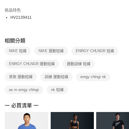
結帳頁面，進行簡訊認證並確認金額後，即可完成結帳。
２．訂單成立數日內，您將收到繳費通知簡訊。
商品特色
付款後門市自取
３．收到繳費通知簡訊後14天內，點擊此簡訊中的連結，可透過四大超商／
HV2139411
每筆NT$100，滿NT$1,500(含以上)免運費
ATM／網路銀行／等多元方式進行付款，方視為交易完成。
※ 請注意：結帳手續完成當下不需立刻繳費，但若您需要取消訂單，請聯絡
購買商品的店家。未經商家同意取消之訂單仍視為有效，需透過AFTEE先享
後付繳納相關費用。
※ 交易是否成功請以「AFTEE先享後付 」之結帳頁面顯示為準，若有關於
相關分類
是否繳費成功／繳費後需取消欲退款等相關疑問，請聯繫「AFTEE先享後付
客戶支援中心」
https://netprotections.freshdesk.com/support/home
NIKE 短褲
NIKE 運動短褲
ENRGY CHLNGR 短褲
【注意事項】
ENRGY CHLNGR 運動短褲
運動訓練 短褲
１．透過由恩沛科技股份有限公司提供之「AFTEE先享後付」服務完成之交
易，需依本服務之必要範圍內提供個人資料，並將交易相關給付款項請求債
權轉讓予恩沛科技股份有限公司。
男款 運動短褲
訓練 運動短褲
enrgy chlngr nk
２．關於個人資料處理事宜，請瀏覽以下網址：
https://aftee.tw/terms/#terms3
as m enrgy chlngr
nk 短褲
３．未成年的使用者請事先徵得法定代理人或監護人之同意方可使用
「AFTEE先享後付」，若未經同意申辦者引起之損失，本公司不負相關責
任。
一 必買清單 一
４．使用「AFTEE先享後付」時，將依據個別帳號之用戶狀況，依本公司即
時審查核予不同之上限額度；若仍有額度不足之情形，本公司將視審查結果
請求用戶進行身份認證。
５．嚴禁一人註冊多個帳號或使用他人資訊註冊。若發現惡意使用之情形，
恩沛科技股份有限公司將有權停止該用戶之使用額度並採取法律行動。