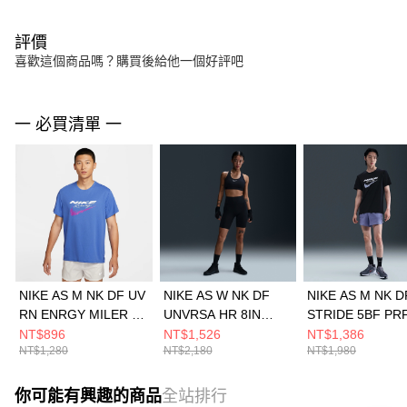
評價
喜歡這個商品嗎？購買後給他一個好評吧
一 必買清單 一
NIKE AS M NK DF UV
NIKE AS W NK DF
NIKE AS M NK D
RN ENRGY MILER S
UNVRSA HR 8IN
STRIDE 5BF PR
男 短袖上衣
SHRT 女 短褲
S 男 短褲 HV219
NT$896
NT$1,526
NT$1,386
NT$1,280
NT$2,180
NT$1,980
HV2136411
HQ6824010
你可能有興趣的商品
全站排行