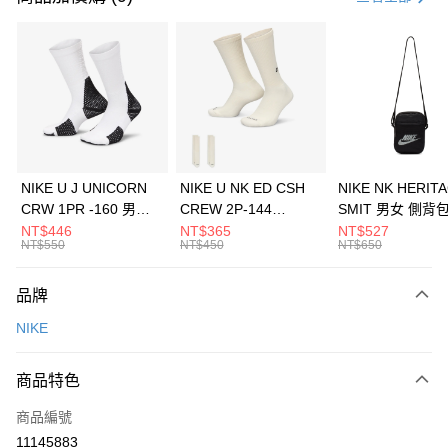
信用卡分期付款
3 期 0 利率 每期
NT$426
21家銀行
合作金庫商業銀行
第一商業銀行
LINE Pay
華南商業銀行
彰化商業銀行
Apple Pay
上海商業儲蓄銀行
台北富邦商業銀行
國泰世華商業銀行
兆豐國際商業銀行
悠遊付
臺灣中小企業銀行
台中商業銀行
NIKE U J UNICORN
NIKE U NK ED CSH
NIKE NK HERIT
匯豐（台灣）商業銀行
華泰商業銀行
CRW 1PR -160 男女
CREW 2P-144
SMIT 男女 側背
全盈+PAY
聯邦商業銀行
遠東國際商業銀行
中統襪 FZ3393100
EMBRDY 男女 短統襪
BA5871010
NT$446
NT$365
NT$527
元大商業銀行
永豐商業銀行
NT$550
NT$450
NT$650
AFTEE先享後付
FZ3073133
玉山商業銀行
星展（台灣）商業銀行
相關說明
台新國際商業銀行
中國信託商業銀行
品牌
【關於「AFTEE先享後付」】
台灣樂天信用卡公司
AFTEE先享後付是「在收到商品之後才付款」的支付方式。 讓您購物簡單
運送方式
NIKE
便利好安心！
１．簡單：不需註冊會員、不需綁卡、不需儲值。
7-11取貨(快速到店)
２．便利：只要手機號碼，簡訊認證，即可結帳。
商品特色
每筆NT$100，滿NT$1,500(含以上)免運費
３．安心：先確認商品／服務後，再付款。
商品編號
宅配
【「AFTEE先享後付」結帳流程】
１．於結帳方式選擇「AFTEE先享後付」後，將跳轉至「AFTEE先享後付」
11145883
每筆NT$100，滿NT$1,500(含以上)免運費