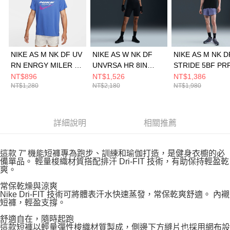
NIKE AS M NK DF UV
NIKE AS W NK DF
NIKE AS M NK D
RN ENRGY MILER S
UNVRSA HR 8IN
STRIDE 5BF PR
男 短袖上衣
SHRT 女 短褲
S 男 短褲 HV219
NT$896
NT$1,526
NT$1,386
NT$1,280
NT$2,180
NT$1,980
HV2136411
HQ6824010
詳細說明
相關推薦
這款 7” 機能短褲專為跑步、訓練和瑜伽打造，是健身衣櫥的必
備單品。 輕量梭織材質搭配排汗 Dri-FIT 技術，有助保持輕盈乾
爽。
常保乾燥與涼爽
Nike Dri-FIT 技術可將體表汗水快速蒸發，常保乾爽舒適。 內襯
短褲，輕盈支撐。
舒適自在，隨時起跑
這款短褲以輕量彈性梭織材質製成，側邊下方縫片也採用網布設