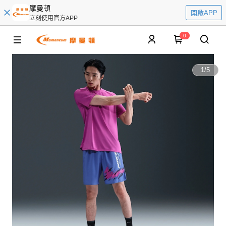
摩曼頓
開啟APP
立刻使用官方APP
0
1
/
5