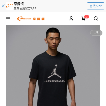
摩曼頓
開啟APP
立刻使用官方APP
0
1
/
5