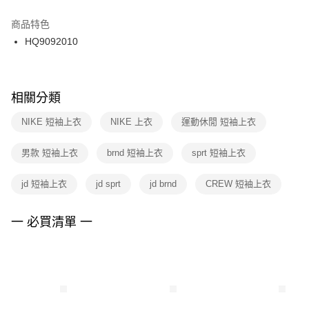
結帳頁面，進行簡訊認證並確認金額後，即可完成結帳。
２．訂單成立數日內，您將收到繳費通知簡訊。
商品特色
付款後門市自取
３．收到繳費通知簡訊後14天內，點擊此簡訊中的連結，可透過四大超商／
HQ9092010
每筆NT$100，滿NT$1,500(含以上)免運費
ATM／網路銀行／等多元方式進行付款，方視為交易完成。
※ 請注意：結帳手續完成當下不需立刻繳費，但若您需要取消訂單，請聯絡
購買商品的店家。未經商家同意取消之訂單仍視為有效，需透過AFTEE先享
後付繳納相關費用。
※ 交易是否成功請以「AFTEE先享後付 」之結帳頁面顯示為準，若有關於
相關分類
是否繳費成功／繳費後需取消欲退款等相關疑問，請聯繫「AFTEE先享後付
客戶支援中心」
https://netprotections.freshdesk.com/support/home
NIKE 短袖上衣
NIKE 上衣
運動休閒 短袖上衣
【注意事項】
男款 短袖上衣
brnd 短袖上衣
sprt 短袖上衣
１．透過由恩沛科技股份有限公司提供之「AFTEE先享後付」服務完成之交
易，需依本服務之必要範圍內提供個人資料，並將交易相關給付款項請求債
權轉讓予恩沛科技股份有限公司。
jd 短袖上衣
jd sprt
jd brnd
CREW 短袖上衣
２．關於個人資料處理事宜，請瀏覽以下網址：
https://aftee.tw/terms/#terms3
３．未成年的使用者請事先徵得法定代理人或監護人之同意方可使用
一 必買清單 一
「AFTEE先享後付」，若未經同意申辦者引起之損失，本公司不負相關責
任。
４．使用「AFTEE先享後付」時，將依據個別帳號之用戶狀況，依本公司即
時審查核予不同之上限額度；若仍有額度不足之情形，本公司將視審查結果
請求用戶進行身份認證。
５．嚴禁一人註冊多個帳號或使用他人資訊註冊。若發現惡意使用之情形，
恩沛科技股份有限公司將有權停止該用戶之使用額度並採取法律行動。