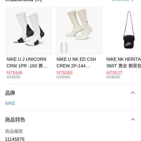
信用卡分期付款
3 期 0 利率 每期
NT$393
21家銀行
合作金庫商業銀行
第一商業銀行
LINE Pay
華南商業銀行
彰化商業銀行
Apple Pay
上海商業儲蓄銀行
台北富邦商業銀行
國泰世華商業銀行
兆豐國際商業銀行
悠遊付
臺灣中小企業銀行
台中商業銀行
NIKE U J UNICORN
NIKE U NK ED CSH
NIKE NK HERIT
匯豐（台灣）商業銀行
華泰商業銀行
CRW 1PR -160 男女
CREW 2P-144
SMIT 男女 側背
全盈+PAY
聯邦商業銀行
遠東國際商業銀行
中統襪 FZ3393100
EMBRDY 男女 短統襪
BA5871010
NT$446
NT$365
NT$527
元大商業銀行
永豐商業銀行
NT$550
NT$450
NT$650
AFTEE先享後付
FZ3073133
玉山商業銀行
星展（台灣）商業銀行
相關說明
台新國際商業銀行
中國信託商業銀行
品牌
【關於「AFTEE先享後付」】
台灣樂天信用卡公司
AFTEE先享後付是「在收到商品之後才付款」的支付方式。 讓您購物簡單
運送方式
NIKE
便利好安心！
１．簡單：不需註冊會員、不需綁卡、不需儲值。
7-11取貨(快速到店)
２．便利：只要手機號碼，簡訊認證，即可結帳。
商品特色
每筆NT$100，滿NT$1,500(含以上)免運費
３．安心：先確認商品／服務後，再付款。
商品編號
宅配
【「AFTEE先享後付」結帳流程】
１．於結帳方式選擇「AFTEE先享後付」後，將跳轉至「AFTEE先享後付」
11145876
每筆NT$100，滿NT$1,500(含以上)免運費