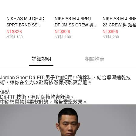
NIKE AS M J DF JD
NIKE AS M J SPRT
NIKE AS M J BR
SPRT BRND SS
DF JM SS CREW 男
23 CREW 男 短
CREW 男 短袖上衣
短袖上衣 HJ2863102
HQ8945238
NT$826
NT$826
NT$896
NT$1,180
NT$1,180
NT$1,280
HQ9092891
詳細說明
相關推薦
Jordan Sport Dri-FIT 男子T恤採用中磅棉料，結合導濕速乾技
術，讓你在全力以赴時依然保持乾爽舒適。
優點
Dri-FIT 技術，有助保持乾爽舒適。
中磅棉質物料柔軟舒適，略帶垂墜效果。