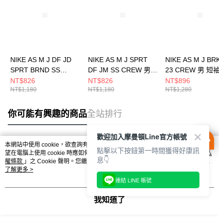
NIKE AS M J DF JD
NIKE AS M J SPRT
NIKE AS M J BR
SPRT BRND SS
DF JM SS CREW 男
23 CREW 男 短
CREW 男 短袖上衣
短袖上衣 HJ2863102
HQ8945238
NT$826
NT$826
NT$896
NT$1,180
NT$1,180
NT$1,280
HQ9092891
你可能有興趣的商品
全站排行
歡迎加入摩曼頓Line官方帳號
本網站中使用 cookie，欲查詢有關本網站使用 cookie 方式之詳情，及若您不希
點擊以下按鈕第一時間獲得好康訊
熱門標籤
望在電腦上使用 cookie 時應如何變更電腦的 cookie 設定，請參閱本網站「
隱私
息👇
權條款
」之 Cookie 聲明。您繼續使用本網站即表示您同意本公司得按本網站使
用條款之 Cookie 聲明使用 cookie。
了解更多 >
連結 LINE 帳號
我知道了