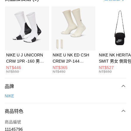
信用卡分期付款
3 期 0 利率 每期
NT$1,026
21家銀行
合作金庫商業銀行
第一商業銀行
LINE Pay
華南商業銀行
彰化商業銀行
Apple Pay
上海商業儲蓄銀行
台北富邦商業銀行
國泰世華商業銀行
兆豐國際商業銀行
悠遊付
臺灣中小企業銀行
台中商業銀行
NIKE U J UNICORN
NIKE U NK ED CSH
NIKE NK HERIT
匯豐（台灣）商業銀行
華泰商業銀行
CRW 1PR -160 男女
CREW 2P-144
SMIT 男女 側背
全盈+PAY
聯邦商業銀行
遠東國際商業銀行
中統襪 FZ3393100
EMBRDY 男女 短統襪
BA5871010
NT$446
NT$365
NT$527
元大商業銀行
永豐商業銀行
NT$550
NT$450
NT$650
AFTEE先享後付
FZ3073133
玉山商業銀行
星展（台灣）商業銀行
相關說明
台新國際商業銀行
中國信託商業銀行
品牌
【關於「AFTEE先享後付」】
台灣樂天信用卡公司
AFTEE先享後付是「在收到商品之後才付款」的支付方式。 讓您購物簡單
運送方式
NIKE
便利好安心！
１．簡單：不需註冊會員、不需綁卡、不需儲值。
7-11取貨(快速到店)
２．便利：只要手機號碼，簡訊認證，即可結帳。
商品特色
每筆NT$100，滿NT$1,500(含以上)免運費
３．安心：先確認商品／服務後，再付款。
商品編號
宅配
【「AFTEE先享後付」結帳流程】
１．於結帳方式選擇「AFTEE先享後付」後，將跳轉至「AFTEE先享後付」
11145796
每筆NT$100，滿NT$1,500(含以上)免運費