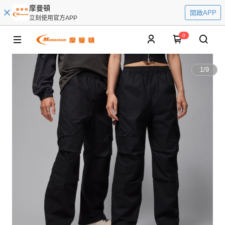
摩曼頓
開啟APP
立刻使用官方APP
0
1
/
9