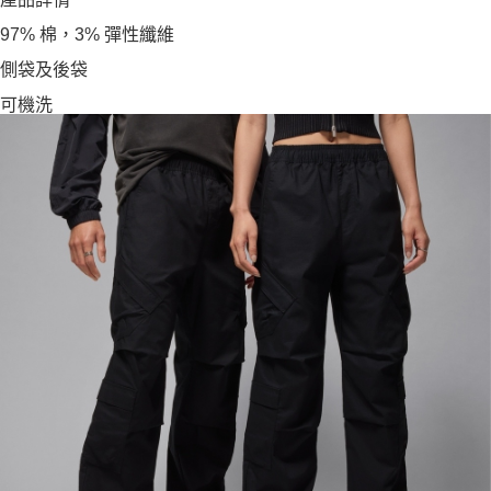
97% 棉，3% 彈性纖維
側袋及後袋
可機洗