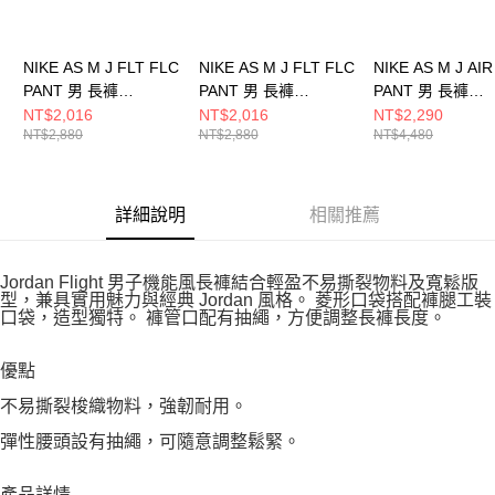
NIKE AS M J FLT FLC
NIKE AS M J FLT FLC
NIKE AS M J AIR
PANT 男 長褲
PANT 男 長褲
PANT 男 長褲
FV7252091
FV7252010
FZ2135045
NT$2,016
NT$2,016
NT$2,290
NT$2,880
NT$2,880
NT$4,480
詳細說明
相關推薦
Jordan Flight 男子機能風長褲結合輕盈不易撕裂物料及寬鬆版
型，兼具實用魅力與經典 Jordan 風格。 菱形口袋搭配褲腿工裝
口袋，造型獨特。 褲管口配有抽繩，方便調整長褲長度。
優點
不易撕裂梭織物料，強韌耐用。
彈性腰頭設有抽繩，可隨意調整鬆緊。
產品詳情