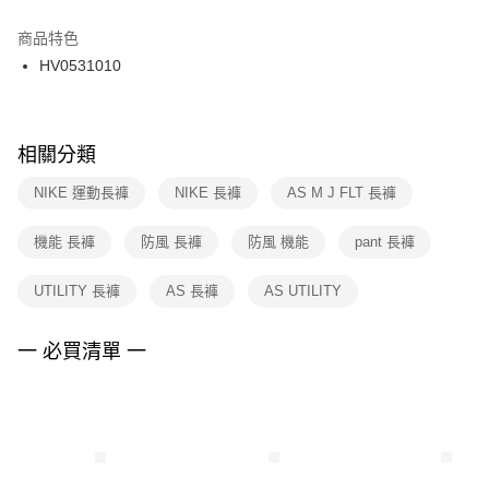
結帳頁面，進行簡訊認證並確認金額後，即可完成結帳。
２．訂單成立數日內，您將收到繳費通知簡訊。
商品特色
付款後門市自取
３．收到繳費通知簡訊後14天內，點擊此簡訊中的連結，可透過四大超商／
HV0531010
每筆NT$100，滿NT$1,500(含以上)免運費
ATM／網路銀行／等多元方式進行付款，方視為交易完成。
※ 請注意：結帳手續完成當下不需立刻繳費，但若您需要取消訂單，請聯絡
購買商品的店家。未經商家同意取消之訂單仍視為有效，需透過AFTEE先享
後付繳納相關費用。
※ 交易是否成功請以「AFTEE先享後付 」之結帳頁面顯示為準，若有關於
相關分類
是否繳費成功／繳費後需取消欲退款等相關疑問，請聯繫「AFTEE先享後付
客戶支援中心」
https://netprotections.freshdesk.com/support/home
NIKE 運動長褲
NIKE 長褲
AS M J FLT 長褲
【注意事項】
機能 長褲
防風 長褲
防風 機能
pant 長褲
１．透過由恩沛科技股份有限公司提供之「AFTEE先享後付」服務完成之交
易，需依本服務之必要範圍內提供個人資料，並將交易相關給付款項請求債
權轉讓予恩沛科技股份有限公司。
UTILITY 長褲
AS 長褲
AS UTILITY
２．關於個人資料處理事宜，請瀏覽以下網址：
https://aftee.tw/terms/#terms3
３．未成年的使用者請事先徵得法定代理人或監護人之同意方可使用
一 必買清單 一
「AFTEE先享後付」，若未經同意申辦者引起之損失，本公司不負相關責
任。
４．使用「AFTEE先享後付」時，將依據個別帳號之用戶狀況，依本公司即
時審查核予不同之上限額度；若仍有額度不足之情形，本公司將視審查結果
請求用戶進行身份認證。
５．嚴禁一人註冊多個帳號或使用他人資訊註冊。若發現惡意使用之情形，
恩沛科技股份有限公司將有權停止該用戶之使用額度並採取法律行動。