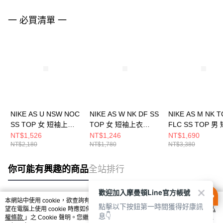
一 必買清單 一
NIKE AS U NSW NOC
NIKE AS W NK DF SS
NIKE AS M NK 
SS TOP 女 短袖上衣
TOP 女 短袖上衣
FLC SS TOP 男
HJ0350072
HQ8080104
上衣 FB8166012
NT$1,526
NT$1,246
NT$1,690
NT$2,180
NT$1,780
NT$3,380
你可能有興趣的商品
全站排行
歡迎加入摩曼頓Line官方帳號
本網站中使用 cookie，欲查詢有關本網站使用 cookie 方式之詳情，及若您不希
點擊以下按鈕第一時間獲得好康訊
熱門標籤
望在電腦上使用 cookie 時應如何變更電腦的 cookie 設定，請參閱本網站「
隱私
息👇
權條款
」之 Cookie 聲明。您繼續使用本網站即表示您同意本公司得按本網站使