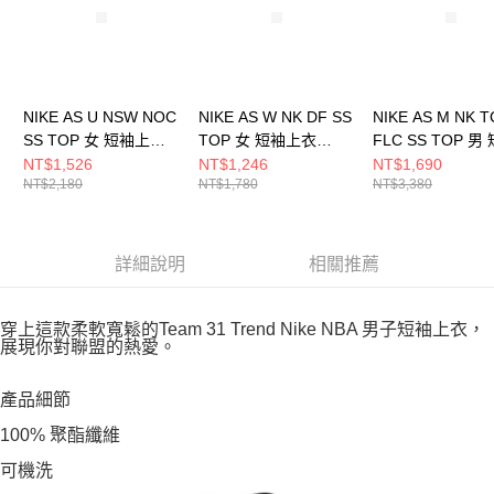
NIKE AS U NSW NOC
NIKE AS W NK DF SS
NIKE AS M NK 
SS TOP 女 短袖上衣
TOP 女 短袖上衣
FLC SS TOP 男
HJ0350072
HQ8080104
上衣 FB8166012
NT$1,526
NT$1,246
NT$1,690
NT$2,180
NT$1,780
NT$3,380
詳細說明
相關推薦
穿上這款柔軟寬鬆的Team 31 Trend Nike NBA 男子短袖上衣，
展現你對聯盟的熱愛。
產品細節
100% 聚酯纖維
可機洗