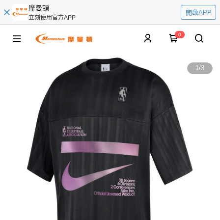
摩曼頓
開啟APP
立刻使用官方APP
0
1
/
3