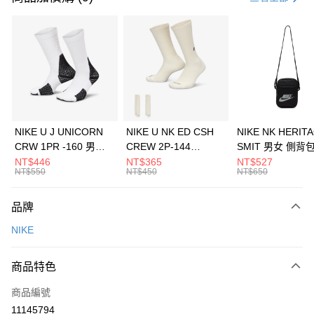
信用卡分期付款
3 期 0 利率 每期
NT$893
21家銀行
合作金庫商業銀行
第一商業銀行
LINE Pay
華南商業銀行
彰化商業銀行
Apple Pay
上海商業儲蓄銀行
台北富邦商業銀行
國泰世華商業銀行
兆豐國際商業銀行
悠遊付
臺灣中小企業銀行
台中商業銀行
NIKE U J UNICORN
NIKE U NK ED CSH
NIKE NK HERIT
匯豐（台灣）商業銀行
華泰商業銀行
CRW 1PR -160 男女
CREW 2P-144
SMIT 男女 側背
全盈+PAY
聯邦商業銀行
遠東國際商業銀行
中統襪 FZ3393100
EMBRDY 男女 短統襪
BA5871010
NT$446
NT$365
NT$527
元大商業銀行
永豐商業銀行
NT$550
NT$450
NT$650
AFTEE先享後付
FZ3073133
玉山商業銀行
星展（台灣）商業銀行
相關說明
台新國際商業銀行
中國信託商業銀行
品牌
【關於「AFTEE先享後付」】
台灣樂天信用卡公司
AFTEE先享後付是「在收到商品之後才付款」的支付方式。 讓您購物簡單
運送方式
NIKE
便利好安心！
１．簡單：不需註冊會員、不需綁卡、不需儲值。
7-11取貨(快速到店)
２．便利：只要手機號碼，簡訊認證，即可結帳。
商品特色
每筆NT$100，滿NT$1,500(含以上)免運費
３．安心：先確認商品／服務後，再付款。
商品編號
宅配
【「AFTEE先享後付」結帳流程】
１．於結帳方式選擇「AFTEE先享後付」後，將跳轉至「AFTEE先享後付」
11145794
每筆NT$100，滿NT$1,500(含以上)免運費