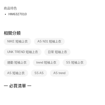
結帳頁面，進行簡訊認證並確認金額後，即可完成結帳。
２．訂單成立數日內，您將收到繳費通知簡訊。
商品特色
付款後門市自取
３．收到繳費通知簡訊後14天內，點擊此簡訊中的連結，可透過四大超商／
HM6327010
每筆NT$100，滿NT$1,500(含以上)免運費
ATM／網路銀行／等多元方式進行付款，方視為交易完成。
※ 請注意：結帳手續完成當下不需立刻繳費，但若您需要取消訂單，請聯絡
購買商品的店家。未經商家同意取消之訂單仍視為有效，需透過AFTEE先享
後付繳納相關費用。
※ 交易是否成功請以「AFTEE先享後付 」之結帳頁面顯示為準，若有關於
相關分類
是否繳費成功／繳費後需取消欲退款等相關疑問，請聯繫「AFTEE先享後付
客戶支援中心」
https://netprotections.freshdesk.com/support/home
NIKE 短袖上衣
AS N31 短袖上衣
【注意事項】
UNK TREND 短袖上衣
日常 短袖上衣
１．透過由恩沛科技股份有限公司提供之「AFTEE先享後付」服務完成之交
易，需依本服務之必要範圍內提供個人資料，並將交易相關給付款項請求債
權轉讓予恩沛科技股份有限公司。
通勤 短袖上衣
trend 短袖上衣
SS 短袖上衣
２．關於個人資料處理事宜，請瀏覽以下網址：
https://aftee.tw/terms/#terms3
AS 短袖上衣
SS AS
AS trend
３．未成年的使用者請事先徵得法定代理人或監護人之同意方可使用
「AFTEE先享後付」，若未經同意申辦者引起之損失，本公司不負相關責
任。
一 必買清單 一
４．使用「AFTEE先享後付」時，將依據個別帳號之用戶狀況，依本公司即
時審查核予不同之上限額度；若仍有額度不足之情形，本公司將視審查結果
請求用戶進行身份認證。
５．嚴禁一人註冊多個帳號或使用他人資訊註冊。若發現惡意使用之情形，
恩沛科技股份有限公司將有權停止該用戶之使用額度並採取法律行動。