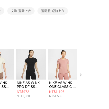
項】
恩沛科技股份有限公司提供之「AFTEE先享後付」服務完成之
衣
女款 運動上衣
運動服 短袖上衣
依本服務之必要範圍內提供個人資料，並將交易相關給付款項請
讓予恩沛科技股份有限公司。
個人資料處理事宜，請瀏覽以下網址：
ee.tw/terms/#terms3
年的使用者請事先徵得法定代理人或監護人之同意方可使用
E先享後付」，若未經同意申辦者引起之損失，本公司不負相關責
AFTEE先享後付」時，將依據個別帳號之用戶狀況，依本公司
核予不同之上限額度；若仍有額度不足之情形，本公司將視審查
用戶進行身份認證。
一人註冊多個帳號或使用他人資訊註冊。若發現惡意使用之情
科技股份有限公司將有權停止該用戶之使用額度並採取法律行
W NK
NIKE AS W NK
NIKE AS W NK
NIKE AS W NK D
 SS
PRO DF SS
ONE CLASSIC DF
UNVRSA SS TOP
L 女 短
BASELAYER 女 短
SS TOP 女 短袖上
SNL 女 短袖上衣
NT$972
NT$1,106
NT$1,386
465047
袖上衣
衣 FN2799685
IO1272502
NT$1,080
NT$1,580
NT$1,980
FV7843010