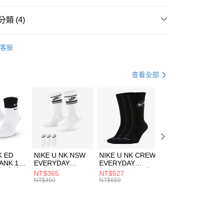
台灣）商業銀行
華泰商業銀行
業銀行
遠東國際商業銀行
類 (4)
業銀行
永豐商業銀行
享後付
業銀行
星展（台灣）商業銀行
KE
服飾
客服
際商業銀行
中國信託商業銀行
FTEE先享後付」】
年
上衣
短袖上衣
天信用卡公司
先享後付是「在收到商品之後才付款」的支付方式。 讓您購物簡單
心！
跑步訓練
服飾
查看全部
：不需註冊會員、不需綁卡、不需儲值。
：只要手機號碼，簡訊認證，即可結帳。
清爽穿搭｜短袖上衣4折起
(快速到店)
：先確認商品／服務後，再付款。
00，滿NT$1,500(含以上)免運費
EE先享後付」結帳流程】
方式選擇「AFTEE先享後付」後，將跳轉至「AFTEE先享後
頁面，進行簡訊認證並確認金額後，即可完成結帳。
00，滿NT$1,500(含以上)免運費
成立數日內，您將收到繳費通知簡訊。
費通知簡訊後14天內，點擊此簡訊中的連結，可透過四大超商
市自取
K ED
NIKE U NK NSW
NIKE U NK CREW
NIKE U NK
網路銀行／等多元方式進行付款，方視為交易完成。
ANK 1P
EVERYDAY
EVERYDAY
EVERYDAY LTW
00，滿NT$1,500(含以上)免運費
：結帳手續完成當下不需立刻繳費，但若您需要取消訂單，請聯
 男 中統
ESSENTIAL CR
BBALL 3PR 男女
ANKLE 3PR 男女
NT$365
NT$527
NT$365
的店家。未經商家同意取消之訂單仍視為有效，需透過AFTEE
8104
男女 短統襪
長統襪
踝襪 SX7677010
NT$450
NT$650
NT$450
繳納相關費用。
DX5089103
DA2123010
否成功請以「AFTEE先享後付 」之結帳頁面顯示為準，若有關於
功／繳費後需取消欲退款等相關疑問，請聯繫「AFTEE先享後
援中心」
https://netprotections.freshdesk.com/support/home