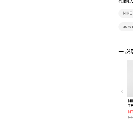
相關
NIK
as w
一 必
NI
T
T
NT
H
NT