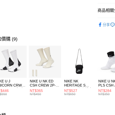
匯豐（
全盈+PAY
聯邦商
商品相關分
元大商
AFTEE先
玉山商
品牌
NI
相關說明
分享
台新國
【關於「A
兒童/青少
台灣樂
AFTEE
便利好安
運動類型
運送方式
價購 (9)
１．簡單
２．便利
促銷活動
7-11取貨
３．安心
每筆NT$1
【「AFT
宅配
１．於結帳
付」結帳
每筆NT$1
２．訂單
３．收到繳
付款後門
KE U J
NIKE U NK ED
NIKE NK
NIKE U N
／ATM／
NICORN CRW
CSH CREW 2P-
HERITAGE S
PLS CSH 
每筆NT$1
※ 請注意
R -160 男女 中
144 EMBRDY 男
SMIT 男女 側背包
144 DBL
$446
NT$365
NT$527
NT$284
絡購買商品
襪 FZ3393100
女 短統襪
BA5871010
襪 DH405
$550
NT$450
NT$650
NT$350
先享後付
FZ3073133
※ 交易是
是否繳費成
付客戶支