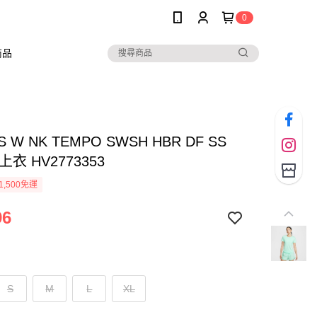
0
商品
AS W NK TEMPO SWSH HBR DF SS
衣 HV2773353
1,500免運
96
S
M
L
XL