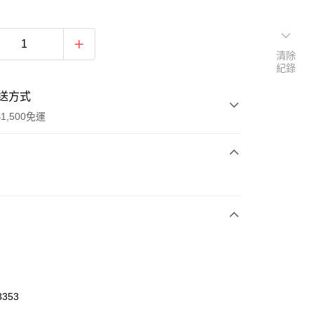
清除
紀錄
送方式
1,500免運
次付款
期付款
0 利率 每期
NT$426
21家銀行
庫商業銀行
第一商業銀行
業銀行
彰化商業銀行
業儲蓄銀行
台北富邦商業銀行
華商業銀行
兆豐國際商業銀行
3353
小企業銀行
台中商業銀行