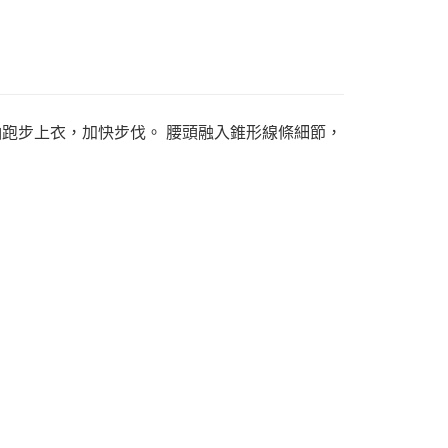
IT 女子短袖跑步上衣，加快步伐。 腰頭融入錐形線條細節，