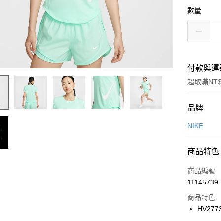
數量
付款與運
超取滿NT$
付款方式
品牌
信用卡一
NIKE
信用卡分
商品特色
3 期 
商品編號
合作金
LINE Pay
11145739
華南商
Apple Pay
上海商
商品特色
國泰世
HV277
悠遊付
臺灣中