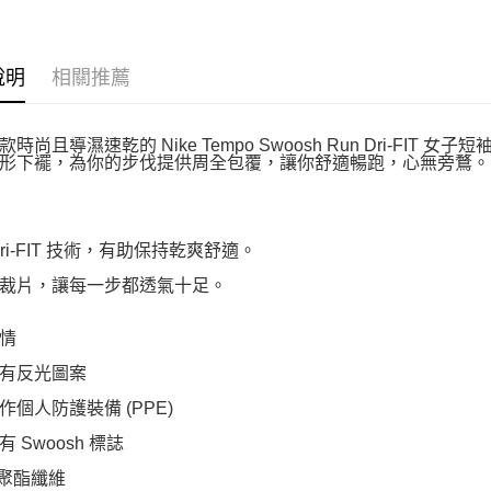
說明
相關推薦
時尚且導濕速乾的 Nike Tempo Swoosh Run Dri-F
形下襬，為你的步伐提供周全包覆，讓你舒適暢跑，心無旁鶩。
 Dri-FIT 技術，有助保持乾爽舒適。
裁片，讓每一步都透氣十足。
情
有反光圖案
作個人防護裝備 (PPE)
 Swoosh 標誌
 聚酯纖維