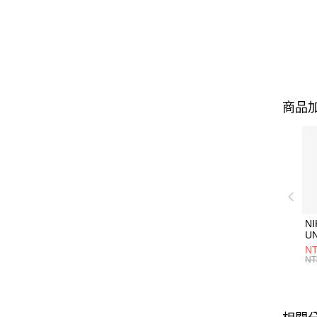
商品加
NI
U
1P
NT
統
NT