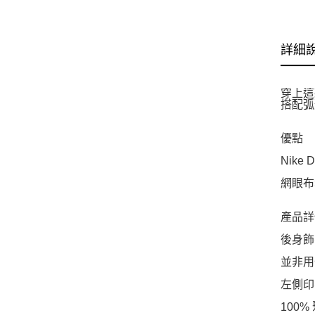
詳細
穿上這款
搭配弧
優點
Nike
網眼布
產品詳
後身飾
並非用
左側印有
100%