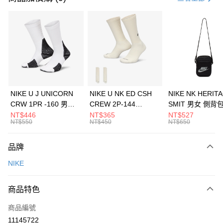
信用卡分期付款
3 期 0 利率 每期
NT$526
21家銀行
合作金庫商業銀行
第一商業銀行
LINE Pay
華南商業銀行
彰化商業銀行
Apple Pay
上海商業儲蓄銀行
台北富邦商業銀行
國泰世華商業銀行
兆豐國際商業銀行
悠遊付
臺灣中小企業銀行
台中商業銀行
NIKE U J UNICORN
NIKE U NK ED CSH
NIKE NK HERIT
匯豐（台灣）商業銀行
華泰商業銀行
CRW 1PR -160 男女
CREW 2P-144
SMIT 男女 側背
全盈+PAY
聯邦商業銀行
遠東國際商業銀行
中統襪 FZ3393100
EMBRDY 男女 短統襪
BA5871010
NT$446
NT$365
NT$527
元大商業銀行
永豐商業銀行
NT$550
NT$450
NT$650
AFTEE先享後付
FZ3073133
玉山商業銀行
星展（台灣）商業銀行
相關說明
台新國際商業銀行
中國信託商業銀行
品牌
【關於「AFTEE先享後付」】
台灣樂天信用卡公司
AFTEE先享後付是「在收到商品之後才付款」的支付方式。 讓您購物簡單
運送方式
NIKE
便利好安心！
１．簡單：不需註冊會員、不需綁卡、不需儲值。
7-11取貨(快速到店)
２．便利：只要手機號碼，簡訊認證，即可結帳。
商品特色
每筆NT$100，滿NT$1,500(含以上)免運費
３．安心：先確認商品／服務後，再付款。
商品編號
宅配
【「AFTEE先享後付」結帳流程】
１．於結帳方式選擇「AFTEE先享後付」後，將跳轉至「AFTEE先享後付」
11145722
每筆NT$100，滿NT$1,500(含以上)免運費