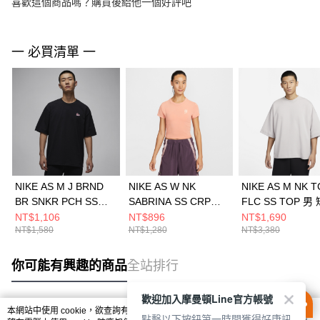
喜歡這個商品嗎？購買後給他一個好評吧
一 必買清單 一
NIKE AS M J BRND
NIKE AS W NK
NIKE AS M NK 
BR SNKR PCH SS
SABRINA SS CRP
FLC SS TOP 男
CRW 男 短袖上衣
TEE FA2 女 短袖上衣
上衣 FB8166012
NT$1,106
NT$896
NT$1,690
NT$1,580
NT$1,280
NT$3,380
HJ2327010
HV6991688
你可能有興趣的商品
全站排行
歡迎加入摩曼頓Line官方帳號
本網站中使用 cookie，欲查詢有關本網站使用 cookie 方式之詳情，及若您不希
點擊以下按鈕第一時間獲得好康訊