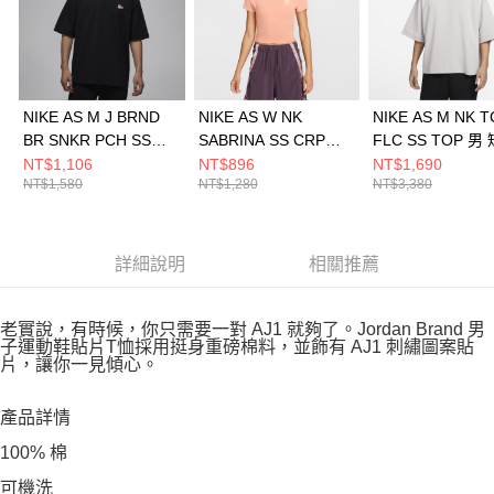
NIKE AS M J BRND
NIKE AS W NK
NIKE AS M NK 
BR SNKR PCH SS
SABRINA SS CRP
FLC SS TOP 男
CRW 男 短袖上衣
TEE FA2 女 短袖上衣
上衣 FB8166012
NT$1,106
NT$896
NT$1,690
NT$1,580
NT$1,280
NT$3,380
HJ2327010
HV6991688
詳細說明
相關推薦
老實說，有時候，你只需要一對 AJ1 就夠了。Jordan Brand 男
子運動鞋貼片T恤採用挺身重磅棉料，並飾有 AJ1 刺繡圖案貼
片，讓你一見傾心。
產品詳情
100% 棉
可機洗