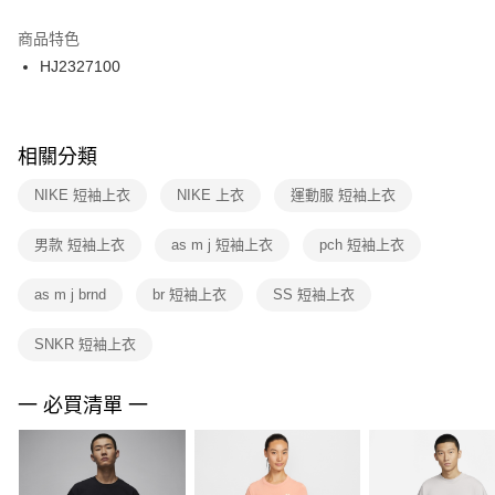
結帳頁面，進行簡訊認證並確認金額後，即可完成結帳。
２．訂單成立數日內，您將收到繳費通知簡訊。
商品特色
付款後門市自取
３．收到繳費通知簡訊後14天內，點擊此簡訊中的連結，可透過四大超商／
HJ2327100
每筆NT$100，滿NT$1,500(含以上)免運費
ATM／網路銀行／等多元方式進行付款，方視為交易完成。
※ 請注意：結帳手續完成當下不需立刻繳費，但若您需要取消訂單，請聯絡
購買商品的店家。未經商家同意取消之訂單仍視為有效，需透過AFTEE先享
後付繳納相關費用。
※ 交易是否成功請以「AFTEE先享後付 」之結帳頁面顯示為準，若有關於
相關分類
是否繳費成功／繳費後需取消欲退款等相關疑問，請聯繫「AFTEE先享後付
客戶支援中心」
https://netprotections.freshdesk.com/support/home
NIKE 短袖上衣
NIKE 上衣
運動服 短袖上衣
【注意事項】
男款 短袖上衣
as m j 短袖上衣
pch 短袖上衣
１．透過由恩沛科技股份有限公司提供之「AFTEE先享後付」服務完成之交
易，需依本服務之必要範圍內提供個人資料，並將交易相關給付款項請求債
權轉讓予恩沛科技股份有限公司。
as m j brnd
br 短袖上衣
SS 短袖上衣
２．關於個人資料處理事宜，請瀏覽以下網址：
https://aftee.tw/terms/#terms3
SNKR 短袖上衣
３．未成年的使用者請事先徵得法定代理人或監護人之同意方可使用
「AFTEE先享後付」，若未經同意申辦者引起之損失，本公司不負相關責
任。
一 必買清單 一
４．使用「AFTEE先享後付」時，將依據個別帳號之用戶狀況，依本公司即
時審查核予不同之上限額度；若仍有額度不足之情形，本公司將視審查結果
請求用戶進行身份認證。
５．嚴禁一人註冊多個帳號或使用他人資訊註冊。若發現惡意使用之情形，
恩沛科技股份有限公司將有權停止該用戶之使用額度並採取法律行動。