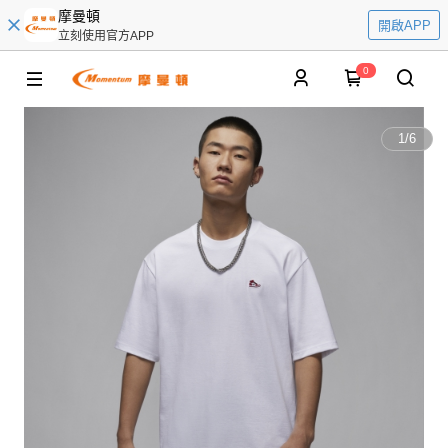
摩曼頓
開啟APP
立刻使用官方APP
0
1
/
6