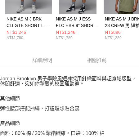
NIKE AS M J BRK
NIKE AS M J ESS
NIKE AS M J BR
CLLGTE SHORT LB
FLC HBR 9” SHORT
23 CREW 男 短
男 短褲 HV0096051
LB 男 短褲
HQ8945238
NT$1,246
NT$1,246
NT$896
NT$1,780
NT$1,780
NT$1,280
FV7310410
詳細說明
相關推薦
Jordan Brooklyn 男子學院風短褲採用針織面料與超寬鬆版型，
休閒舒適，宛如你摯愛的校園運動褲。
其他細節
彈性腰部搭配抽繩，打造理想貼合感
產品細節
面料：80% 棉 / 20% 聚酯纖維。口袋：100% 棉