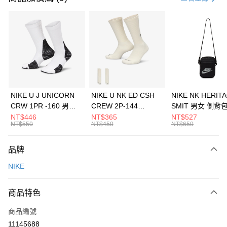
信用卡分期付款
3 期 0 利率 每期
NT$593
21家銀行
合作金庫商業銀行
第一商業銀行
LINE Pay
華南商業銀行
彰化商業銀行
Apple Pay
上海商業儲蓄銀行
台北富邦商業銀行
國泰世華商業銀行
兆豐國際商業銀行
悠遊付
臺灣中小企業銀行
台中商業銀行
NIKE U J UNICORN
NIKE U NK ED CSH
NIKE NK HERIT
匯豐（台灣）商業銀行
華泰商業銀行
CRW 1PR -160 男女
CREW 2P-144
SMIT 男女 側背
全盈+PAY
聯邦商業銀行
遠東國際商業銀行
中統襪 FZ3393100
EMBRDY 男女 短統襪
BA5871010
NT$446
NT$365
NT$527
元大商業銀行
永豐商業銀行
NT$550
NT$450
NT$650
AFTEE先享後付
FZ3073133
玉山商業銀行
星展（台灣）商業銀行
相關說明
台新國際商業銀行
中國信託商業銀行
品牌
【關於「AFTEE先享後付」】
台灣樂天信用卡公司
AFTEE先享後付是「在收到商品之後才付款」的支付方式。 讓您購物簡單
運送方式
NIKE
便利好安心！
１．簡單：不需註冊會員、不需綁卡、不需儲值。
7-11取貨(快速到店)
２．便利：只要手機號碼，簡訊認證，即可結帳。
商品特色
每筆NT$100，滿NT$1,500(含以上)免運費
３．安心：先確認商品／服務後，再付款。
商品編號
宅配
【「AFTEE先享後付」結帳流程】
１．於結帳方式選擇「AFTEE先享後付」後，將跳轉至「AFTEE先享後付」
11145688
每筆NT$100，滿NT$1,500(含以上)免運費