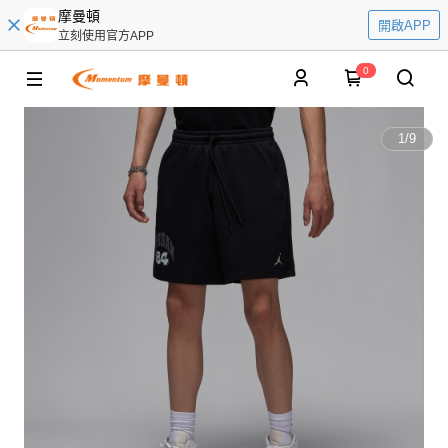
摩曼頓
開啟APP
立刻使用官方APP
0
1
/
9