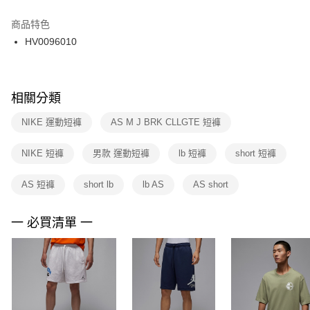
結帳頁面，進行簡訊認證並確認金額後，即可完成結帳。
２．訂單成立數日內，您將收到繳費通知簡訊。
商品特色
付款後門市自取
３．收到繳費通知簡訊後14天內，點擊此簡訊中的連結，可透過四大超商／
HV0096010
每筆NT$100，滿NT$1,500(含以上)免運費
ATM／網路銀行／等多元方式進行付款，方視為交易完成。
※ 請注意：結帳手續完成當下不需立刻繳費，但若您需要取消訂單，請聯絡
購買商品的店家。未經商家同意取消之訂單仍視為有效，需透過AFTEE先享
後付繳納相關費用。
※ 交易是否成功請以「AFTEE先享後付 」之結帳頁面顯示為準，若有關於
相關分類
是否繳費成功／繳費後需取消欲退款等相關疑問，請聯繫「AFTEE先享後付
客戶支援中心」
https://netprotections.freshdesk.com/support/home
NIKE 運動短褲
AS M J BRK CLLGTE 短褲
【注意事項】
NIKE 短褲
男款 運動短褲
lb 短褲
short 短褲
１．透過由恩沛科技股份有限公司提供之「AFTEE先享後付」服務完成之交
易，需依本服務之必要範圍內提供個人資料，並將交易相關給付款項請求債
權轉讓予恩沛科技股份有限公司。
AS 短褲
short lb
lb AS
AS short
２．關於個人資料處理事宜，請瀏覽以下網址：
https://aftee.tw/terms/#terms3
３．未成年的使用者請事先徵得法定代理人或監護人之同意方可使用
一 必買清單 一
「AFTEE先享後付」，若未經同意申辦者引起之損失，本公司不負相關責
任。
４．使用「AFTEE先享後付」時，將依據個別帳號之用戶狀況，依本公司即
時審查核予不同之上限額度；若仍有額度不足之情形，本公司將視審查結果
請求用戶進行身份認證。
５．嚴禁一人註冊多個帳號或使用他人資訊註冊。若發現惡意使用之情形，
恩沛科技股份有限公司將有權停止該用戶之使用額度並採取法律行動。