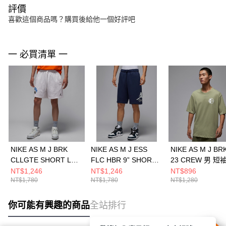
評價
喜歡這個商品嗎？購買後給他一個好評吧
一 必買清單 一
NIKE AS M J BRK
NIKE AS M J ESS
NIKE AS M J BR
CLLGTE SHORT LB
FLC HBR 9” SHORT
23 CREW 男 短
男 短褲 HV0096051
LB 男 短褲
HQ8945238
NT$1,246
NT$1,246
NT$896
NT$1,780
NT$1,780
NT$1,280
FV7310410
你可能有興趣的商品
全站排行