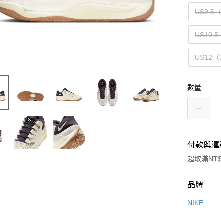
US9.5
US10.5
US12（
數量
付款與運
超取滿NT$
付款方式
品牌
信用卡一
NIKE
信用卡分