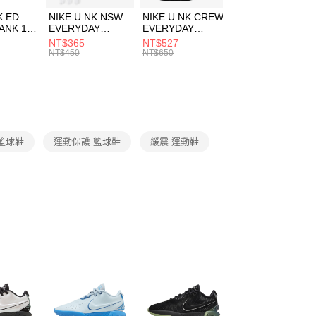
費通知簡訊後14天內，點擊此簡訊中的連結，可透過四大超商
市自取
K ED
NIKE U NK NSW
NIKE U NK CREW
NIKE U NK
網路銀行／等多元方式進行付款，方視為交易完成。
ANK 1P
EVERYDAY
EVERYDAY
EVERYDAY LTW
00，滿NT$1,500(含以上)免運費
：結帳手續完成當下不需立刻繳費，但若您需要取消訂單，請聯
 男 中統
ESSENTIAL CR
BBALL 3PR 男女
ANKLE 3PR 男女
NT$365
NT$527
NT$365
的店家。未經商家同意取消之訂單仍視為有效，需透過AFTEE
8104
男女 短統襪
長統襪
踝襪 SX7677010
NT$450
NT$650
NT$450
繳納相關費用。
DX5089103
DA2123010
否成功請以「AFTEE先享後付 」之結帳頁面顯示為準，若有關於
功／繳費後需取消欲退款等相關疑問，請聯繫「AFTEE先享後
援中心」
https://netprotections.freshdesk.com/support/home
項】
恩沛科技股份有限公司提供之「AFTEE先享後付」服務完成之
籃球鞋
運動保護 籃球鞋
緩震 運動鞋
依本服務之必要範圍內提供個人資料，並將交易相關給付款項請
讓予恩沛科技股份有限公司。
個人資料處理事宜，請瀏覽以下網址：
ee.tw/terms/#terms3
年的使用者請事先徵得法定代理人或監護人之同意方可使用
E先享後付」，若未經同意申辦者引起之損失，本公司不負相關責
AFTEE先享後付」時，將依據個別帳號之用戶狀況，依本公司
核予不同之上限額度；若仍有額度不足之情形，本公司將視審查
用戶進行身份認證。
一人註冊多個帳號或使用他人資訊註冊。若發現惡意使用之情
科技股份有限公司將有權停止該用戶之使用額度並採取法律行