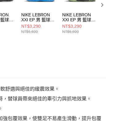
BRON
NIKE LEBRON
NIKE LEBRON
NIKE LEBRON
男 籃球鞋
XXI EP 男 籃球鞋
XXI EP 男 籃球鞋
XXII EP 男 籃球鞋
00
FQ4146400
FB2236001
FZ1095101
NT$3,290
NT$3,290
NT$2,690
NT$6,600
NT$6,600
NT$5,400
，提升柔軟舒適與絕佳的緩震效果。
換時，替球員帶來絕佳的牽引力與抓地效果。
。
，加強包覆效果，使雙足不易產生滑動，提升包覆