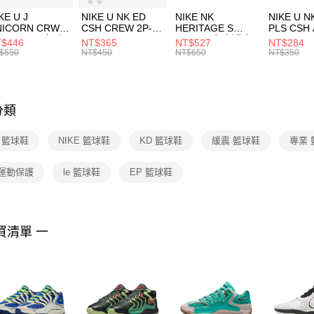
３．收到繳
付款後門
KE U J
NIKE U NK ED
NIKE NK
NIKE U N
／ATM／
NICORN CRW
CSH CREW 2P-
HERITAGE S
PLS CSH 
每筆NT$1
※ 請注意
R -160 男女 中
144 EMBRDY 男
SMIT 男女 側背包
144 DBL
$446
NT$365
NT$527
NT$284
絡購買商品
襪 FZ3393100
女 短統襪
BA5871010
襪 DH405
$550
NT$450
NT$650
NT$350
先享後付
FZ3073133
※ 交易是
是否繳費成
付客戶支
分類
【注意事
１．透過由
8 籃球鞋
NIKE 籃球鞋
KD 籃球鞋
緩震 籃球鞋
專業 
交易，需
求債權轉
２．關於
 運動保護
le 籃球鞋
EP 籃球鞋
https://aft
３．未成
「AFTE
任。
買清單 一
４．使用「
即時審查
結果請求
５．嚴禁
形，恩沛
動。