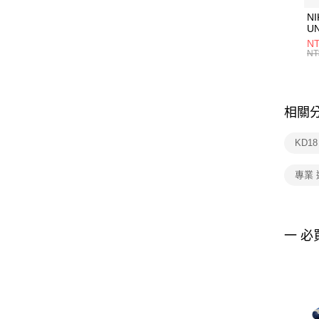
NI
U
1P
NT
統
NT
相關
KD1
專業
一 必