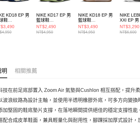
KE KD18 EP 男
NIKE KD17 EP 男
NIKE KD18 EP 男
NIKE LE
球鞋
籃球鞋
籃球鞋
XXI EP 
1991400
FJ9488002
HV1991301
HF58421
$3,490
NT$2,490
NT$3,490
NT$3,290
$4,950
NT$4,950
NT$4,950
NT$6,600
說明
相關推薦
底科技在前足底部置入 Zoom Air 氣墊與Cushlon 相互搭配
底以波浪紋路為設計主軸，並使用半透明橡膠外底，可多方向變
底添加堅固的鞋底墊片支撐，在落地瞬間提供絕佳的穩定支撐性能
布搭配合成皮革鞋面，兼具輕量化與耐用性，腳踝採加厚式設計