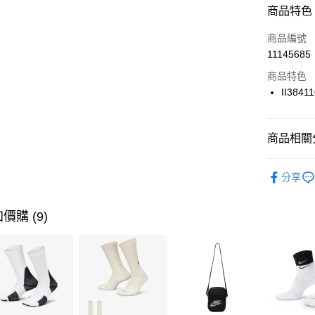
商品特色
3 期 
商品編號
合作金
LINE Pay
11145685
華南商
Apple Pay
上海商
商品特色
國泰世
II3841
悠遊付
臺灣中
匯豐（
全盈+PAY
聯邦商
商品相關分
元大商
AFTEE先
玉山商
品牌
NI
相關說明
分享
台新國
【關於「A
男性商品
台灣樂
AFTEE
便利好安
運動類型
運送方式
價購 (9)
１．簡單
２．便利
7-11取貨
３．安心
每筆NT$1
【「AFT
宅配
１．於結帳
付」結帳
每筆NT$1
２．訂單