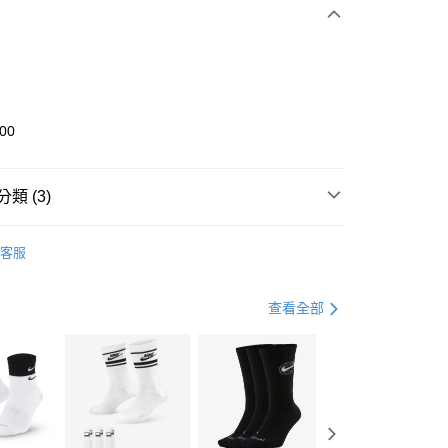
0 利率 每期
NT$1,650
21家銀行
庫商業銀行
第一商業銀行
業銀行
彰化商業銀行
業儲蓄銀行
台北富邦商業銀行
華商業銀行
兆豐國際商業銀行
100
小企業銀行
台中商業銀行
台灣）商業銀行
華泰商業銀行
業銀行
遠東國際商業銀行
類 (3)
業銀行
永豐商業銀行
享後付
業銀行
星展（台灣）商業銀行
KE
全系列鞋款
客服
際商業銀行
中國信託商業銀行
FTEE先享後付」】
鞋類
籃球鞋
天信用卡公司
先享後付是「在收到商品之後才付款」的支付方式。 讓您購物簡單
心！
籃球
鞋
查看全部
：不需註冊會員、不需綁卡、不需儲值。
：只要手機號碼，簡訊認證，即可結帳。
(快速到店)
：先確認商品／服務後，再付款。
00，滿NT$1,500(含以上)免運費
EE先享後付」結帳流程】
方式選擇「AFTEE先享後付」後，將跳轉至「AFTEE先享後
頁面，進行簡訊認證並確認金額後，即可完成結帳。
00，滿NT$1,500(含以上)免運費
成立數日內，您將收到繳費通知簡訊。