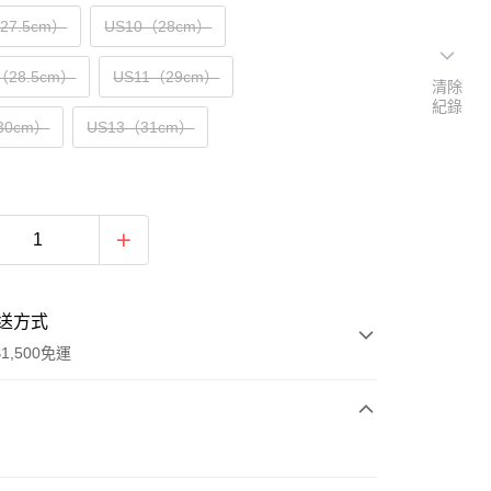
（27.5cm）
US10（28cm）
（28.5cm）
US11（29cm）
清除
紀錄
30cm）
US13（31cm）
送方式
1,500免運
次付款
期付款