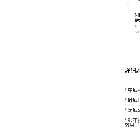
NI
籃
HV
NT
NT
詳細
* 中
* 鞋
* 足
* 網
效果