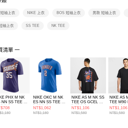
分類
【注意事
１．透過由
E 短袖上衣
NIKE 上衣
BOS 短袖上衣
男款 短袖上衣
交易，需
求債權轉
２．關於
 短袖上衣
SS TEE
NK TEE
https://aft
３．未成
「AFTE
任。
買清單 一
４．使用「
即時審查
結果請求
５．嚴禁
形，恩沛
動。
KE PHX M NK
NIKE OKC M NK
NIKE AS M NK SS
NIKE AS 
 NN SS TEE 男
ES NN SS TEE 男
TEE OS GCEL 男
TEE M90
袖上衣
短袖上衣
短袖上衣
男 短袖上
$708
NT$1,062
NT$1,106
NT$1,106
9807573
DR6390408
IH9269010
HJ34070
$1,180
NT$1,180
NT$1,580
NT$1,580