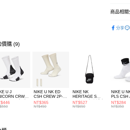
匯豐（
全盈+PAY
聯邦商
商品相關分
元大商
AFTEE先
玉山商
品牌
NI
相關說明
分享
台新國
【關於「A
男性商品
台灣樂
AFTEE
便利好安
運動類型
運送方式
價購 (9)
１．簡單
２．便利
促銷活動
7-11取貨
３．安心
每筆NT$1
【「AFT
宅配
１．於結帳
付」結帳
每筆NT$1
２．訂單
３．收到繳
付款後門
KE U J
NIKE U NK ED
NIKE NK
NIKE U N
／ATM／
NICORN CRW
CSH CREW 2P-
HERITAGE S
PLS CSH 
每筆NT$1
※ 請注意
R -160 男女 中
144 EMBRDY 男
SMIT 男女 側背包
144 DBL
$446
NT$365
NT$527
NT$284
絡購買商品
襪 FZ3393100
女 短統襪
BA5871010
襪 DH405
$550
NT$450
NT$650
NT$350
先享後付
FZ3073133
※ 交易是
是否繳費成
付客戶支