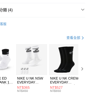
台灣）商業銀行
華泰商業銀行
業銀行
遠東國際商業銀行
類 (4)
業銀行
永豐商業銀行
享後付
業銀行
星展（台灣）商業銀行
KE
服飾
客服
際商業銀行
中國信託商業銀行
FTEE先享後付」】
上衣
短袖上衣
天信用卡公司
先享後付是「在收到商品之後才付款」的支付方式。 讓您購物簡單
心！
籃球
服飾
查看全部
：不需註冊會員、不需綁卡、不需儲值。
：只要手機號碼，簡訊認證，即可結帳。
清爽穿搭｜短袖上衣4折起
(快速到店)
：先確認商品／服務後，再付款。
00，滿NT$1,500(含以上)免運費
EE先享後付」結帳流程】
方式選擇「AFTEE先享後付」後，將跳轉至「AFTEE先享後
頁面，進行簡訊認證並確認金額後，即可完成結帳。
00，滿NT$1,500(含以上)免運費
成立數日內，您將收到繳費通知簡訊。
費通知簡訊後14天內，點擊此簡訊中的連結，可透過四大超商
市自取
K ED
NIKE U NK NSW
NIKE U NK CREW
NIKE U NK
網路銀行／等多元方式進行付款，方視為交易完成。
ANK 1P
EVERYDAY
EVERYDAY
EVERYDAY LTW
00，滿NT$1,500(含以上)免運費
：結帳手續完成當下不需立刻繳費，但若您需要取消訂單，請聯
 男 中統
ESSENTIAL CR
BBALL 3PR 男女
ANKLE 3PR 男女
NT$365
NT$527
NT$365
的店家。未經商家同意取消之訂單仍視為有效，需透過AFTEE
8104
男女 短統襪
長統襪
踝襪 SX7677010
NT$450
NT$650
NT$450
繳納相關費用。
DX5089103
DA2123010
否成功請以「AFTEE先享後付 」之結帳頁面顯示為準，若有關於
功／繳費後需取消欲退款等相關疑問，請聯繫「AFTEE先享後
援中心」
https://netprotections.freshdesk.com/support/home