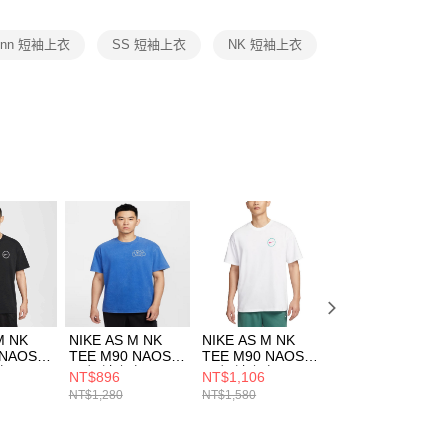
項】
恩沛科技股份有限公司提供之「AFTEE先享後付」服務完成之
nn 短袖上衣
SS 短袖上衣
NK 短袖上衣
依本服務之必要範圍內提供個人資料，並將交易相關給付款項請
讓予恩沛科技股份有限公司。
個人資料處理事宜，請瀏覽以下網址：
ee.tw/terms/#terms3
年的使用者請事先徵得法定代理人或監護人之同意方可使用
E先享後付」，若未經同意申辦者引起之損失，本公司不負相關責
AFTEE先享後付」時，將依據個別帳號之用戶狀況，依本公司
核予不同之上限額度；若仍有額度不足之情形，本公司將視審查
用戶進行身份認證。
一人註冊多個帳號或使用他人資訊註冊。若發現惡意使用之情
科技股份有限公司將有權停止該用戶之使用額度並採取法律行
M NK
NIKE AS M NK
NIKE AS M NK
NIKE AS W NK D
 NAOS 1
TEE M90 NAOS
TEE M90 NAOS 1
SS TOP 女 短袖
衣
男 短袖上衣
男 短袖上衣
衣 HQ8080104
NT$896
NT$1,106
NT$1,246
10
HJ3316480
HJ3407100
NT$1,280
NT$1,580
NT$1,780