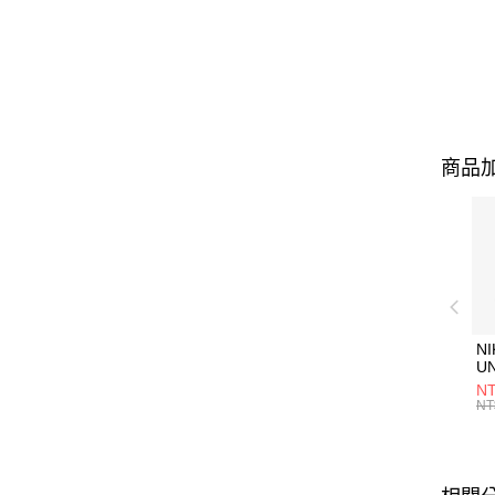
商品加
NI
U
1P
NT
統
NT