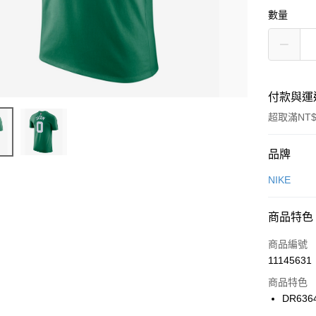
數量
付款與運
超取滿NT$
付款方式
品牌
信用卡一
NIKE
信用卡分
商品特色
3 期 
商品編號
合作金
LINE Pay
11145631
華南商
Apple Pay
上海商
商品特色
國泰世
DR636
悠遊付
臺灣中