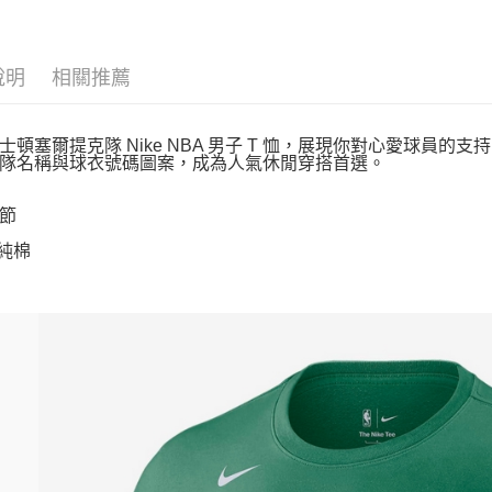
說明
相關推薦
士頓塞爾提克隊 Nike NBA 男子 T 恤，展現你對心愛球員的
隊名稱與球衣號碼圖案，成為人氣休閒穿搭首選。
節
 純棉