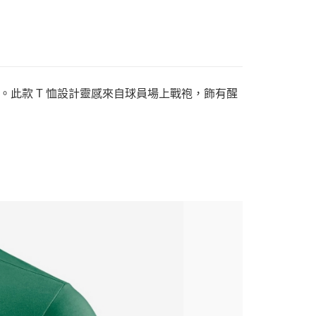
支持。此款 T 恤設計靈感來自球員場上戰袍，飾有醒