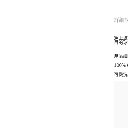
詳細
穿上波
目的球
產品細
100%
可機洗