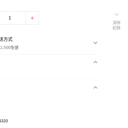
清除
紀錄
送方式
1,500免運
次付款
期付款
0 利率 每期
NT$393
21家銀行
庫商業銀行
第一商業銀行
業銀行
彰化商業銀行
業儲蓄銀行
台北富邦商業銀行
華商業銀行
兆豐國際商業銀行
4320
小企業銀行
台中商業銀行