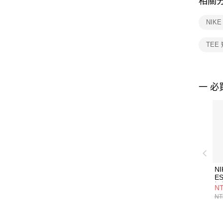
相關
NIK
TEE
一 必
NI
ES
短
NT
FD
NT