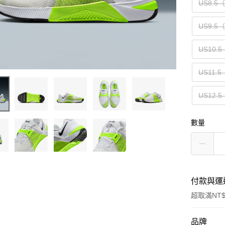
US8.5
US9.5
US10.5
US11.5
US12.5
數量
付款與運
超取滿NT$
付款方式
品牌