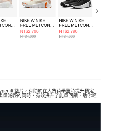
一人註冊多個帳號或使用他人資訊註冊。若發現惡意使用之情
科技股份有限公司將有權停止該用戶之使用額度並採取法律行
IKE
NIKE W NIKE
NIKE W NIKE
NIKE W NIKE
TCON 6
FREE METCON 6
FREE METCON 6
METCON 9 PRM
女 訓練鞋
女 訓練鞋
女 訓練鞋
NT$2,790
NT$2,790
NT$2,390
2
FJ7126012
FJ7126001
FQ7217101
NT$4,000
NT$4,000
NT$4,700
yperlift 墊片，有助於在大負荷舉重時提升穩定
10 在重量減輕的同時，有效提升了能量回饋，助你輕