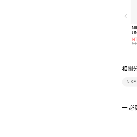
NI
U
1P
NT
統
NT
相關
NIK
一 必