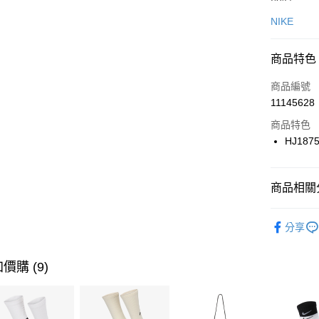
信用卡一
NIKE
信用卡分
商品特色
3 期 
商品編號
合作金
LINE Pay
11145628
華南商
Apple Pay
上海商
商品特色
國泰世
HJ187
悠遊付
臺灣中
匯豐（
全盈+PAY
聯邦商
商品相關分
元大商
AFTEE先
玉山商
品牌
NI
相關說明
分享
台新國
【關於「A
男性商品
台灣樂
AFTEE
便利好安
運動類型
運送方式
價購 (9)
１．簡單
２．便利
7-11取貨
３．安心
每筆NT$1