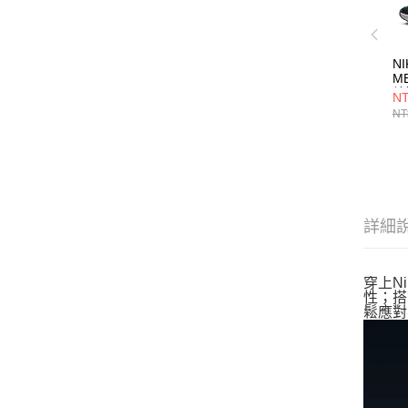
NI
M
練
NT
NT
詳細
穿上N
性；搭
鬆應對