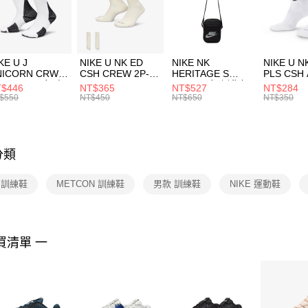
【「AFT
宅配
１．於結帳
付」結帳
每筆NT$1
２．訂單
３．收到繳
付款後門
KE U J
NIKE U NK ED
NIKE NK
NIKE U N
／ATM／
NICORN CRW
CSH CREW 2P-
HERITAGE S
PLS CSH 
每筆NT$1
※ 請注意
R -160 男女 中
144 EMBRDY 男
SMIT 男女 側背包
144 DBL
$446
NT$365
NT$527
NT$284
絡購買商品
襪 FZ3393100
女 短統襪
BA5871010
襪 DH405
$550
NT$450
NT$650
NT$350
先享後付
FZ3073133
※ 交易是
是否繳費成
付客戶支
分類
【注意事
１．透過由
E 訓練鞋
METCON 訓練鞋
男款 訓練鞋
NIKE 運動鞋
交易，需
求債權轉
２．關於
https://aft
３．未成
買清單 一
「AFTE
任。
４．使用「
即時審查
結果請求