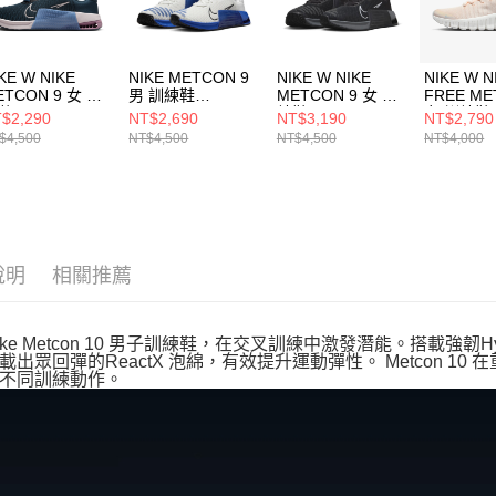
５．嚴禁
形，恩沛
動。
KE W NIKE
NIKE METCON 9
NIKE W NIKE
NIKE W N
ETCON 9 女 訓
男 訓練鞋
METCON 9 女 訓
FREE ME
鞋 DZ2537401
DZ2617008
練鞋 DZ2537001
女 訓練鞋
$2,290
NT$2,690
NT$3,190
NT$2,790
FJ712611
$4,500
NT$4,500
NT$4,500
NT$4,000
說明
相關推薦
ike Metcon 10 男子訓練鞋，在交叉訓練中激發潛能。搭載強韌H
載出眾回彈的ReactX 泡綿，有效提升運動彈性。 Metcon 
不同訓練動作。