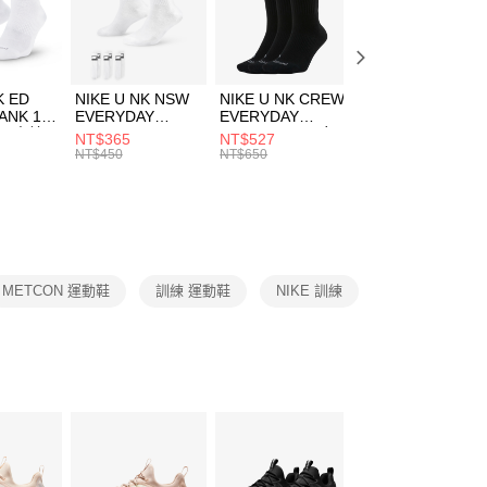
EE先享後付」結帳流程】
方式選擇「AFTEE先享後付」後，將跳轉至「AFTEE先享後
頁面，進行簡訊認證並確認金額後，即可完成結帳。
00，滿NT$1,500(含以上)免運費
成立數日內，您將收到繳費通知簡訊。
費通知簡訊後14天內，點擊此簡訊中的連結，可透過四大超商
市自取
K ED
NIKE U NK NSW
NIKE U NK CREW
NIKE U NK
網路銀行／等多元方式進行付款，方視為交易完成。
ANK 1P
EVERYDAY
EVERYDAY
EVERYDAY LTW
00，滿NT$1,500(含以上)免運費
：結帳手續完成當下不需立刻繳費，但若您需要取消訂單，請聯
 男 中統
ESSENTIAL CR
BBALL 3PR 男女
ANKLE 3PR 男女
NT$365
NT$527
NT$365
的店家。未經商家同意取消之訂單仍視為有效，需透過AFTEE
8104
男女 短統襪
長統襪
踝襪 SX7677010
NT$450
NT$650
NT$450
繳納相關費用。
DX5089103
DA2123010
否成功請以「AFTEE先享後付 」之結帳頁面顯示為準，若有關於
功／繳費後需取消欲退款等相關疑問，請聯繫「AFTEE先享後
援中心」
https://netprotections.freshdesk.com/support/home
項】
恩沛科技股份有限公司提供之「AFTEE先享後付」服務完成之
METCON 運動鞋
訓練 運動鞋
NIKE 訓練
依本服務之必要範圍內提供個人資料，並將交易相關給付款項請
讓予恩沛科技股份有限公司。
個人資料處理事宜，請瀏覽以下網址：
ee.tw/terms/#terms3
年的使用者請事先徵得法定代理人或監護人之同意方可使用
E先享後付」，若未經同意申辦者引起之損失，本公司不負相關責
AFTEE先享後付」時，將依據個別帳號之用戶狀況，依本公司
核予不同之上限額度；若仍有額度不足之情形，本公司將視審查
用戶進行身份認證。