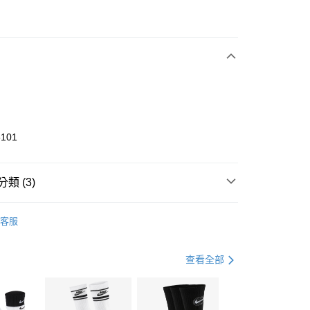
次付款
期付款
0 利率 每期
NT$1,566
21家銀行
庫商業銀行
第一商業銀行
業銀行
彰化商業銀行
業儲蓄銀行
台北富邦商業銀行
華商業銀行
兆豐國際商業銀行
5101
小企業銀行
台中商業銀行
台灣）商業銀行
華泰商業銀行
業銀行
遠東國際商業銀行
類 (3)
業銀行
永豐商業銀行
享後付
業銀行
星展（台灣）商業銀行
KE
全系列鞋款
客服
際商業銀行
中國信託商業銀行
FTEE先享後付」】
鞋類
訓練鞋
天信用卡公司
先享後付是「在收到商品之後才付款」的支付方式。 讓您購物簡單
心！
健身重訓
鞋
查看全部
：不需註冊會員、不需綁卡、不需儲值。
：只要手機號碼，簡訊認證，即可結帳。
(快速到店)
：先確認商品／服務後，再付款。
00，滿NT$1,500(含以上)免運費