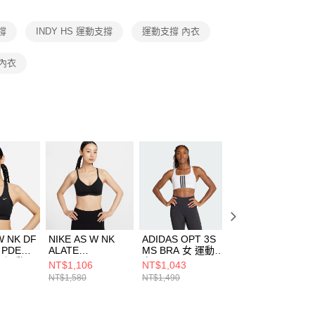
項】
恩沛科技股份有限公司提供之「AFTEE先享後付」服務完成之
撐
INDY HS 運動支撐
運動支撐 內衣
依本服務之必要範圍內提供個人資料，並將交易相關給付款項請
讓予恩沛科技股份有限公司。
個人資料處理事宜，請瀏覽以下網址：
動內衣
ee.tw/terms/#terms3
年的使用者請事先徵得法定代理人或監護人之同意方可使用
E先享後付」，若未經同意申辦者引起之損失，本公司不負相關責
AFTEE先享後付」時，將依據個別帳號之用戶狀況，依本公司
核予不同之上限額度；若仍有額度不足之情形，本公司將視審查
用戶進行身份認證。
一人註冊多個帳號或使用他人資訊註冊。若發現惡意使用之情
科技股份有限公司將有權停止該用戶之使用額度並採取法律行
W NK DF
NIKE AS W NK
ADIDAS OPT 3S
ADIDAS TLRDIM
 PDED
ALATE
MS BRA 女 運動內
HS BRA 女 運動
 女 運動內
MINIMALIST
衣 KA0103
衣 JI8036
NT$1,106
NT$1,043
NT$1,323
2010
LSBRA 女 運動內
NT$1,580
NT$1,490
NT$1,890
衣 FQ3551010