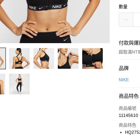
數量
付款與運
超取滿NT$
付款方式
品牌
信用卡一
NIKE
信用卡分
商品特色
3 期 
商品編號
合作金
LINE Pay
11145610
華南商
Apple Pay
上海商
商品特色
國泰世
HQ275
悠遊付
臺灣中