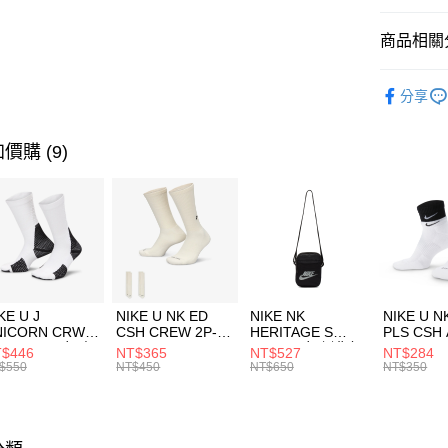
匯豐（
全盈+PAY
聯邦商
商品相關分
元大商
AFTEE先
玉山商
品牌
NI
相關說明
分享
台新國
【關於「A
女性商品
台灣樂
AFTEE
便利好安
運動類型
運送方式
價購 (9)
１．簡單
２．便利
7-11取貨
３．安心
每筆NT$1
【「AFT
宅配
１．於結帳
付」結帳
每筆NT$1
２．訂單
３．收到繳
付款後門
KE U J
NIKE U NK ED
NIKE NK
NIKE U N
／ATM／
NICORN CRW
CSH CREW 2P-
HERITAGE S
PLS CSH 
每筆NT$1
※ 請注意
R -160 男女 中
144 EMBRDY 男
SMIT 男女 側背包
144 DBL
$446
NT$365
NT$527
NT$284
絡購買商品
襪 FZ3393100
女 短統襪
BA5871010
襪 DH405
$550
NT$450
NT$650
NT$350
先享後付
FZ3073133
※ 交易是
是否繳費成
付客戶支