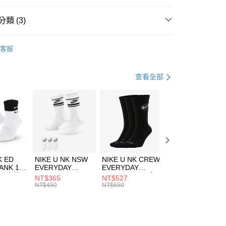
台灣）商業銀行
華泰商業銀行
業銀行
遠東國際商業銀行
類 (3)
業銀行
永豐商業銀行
享後付
業銀行
星展（台灣）商業銀行
KE
服飾
客服
際商業銀行
中國信託商業銀行
FTEE先享後付」】
上衣
運動內衣
天信用卡公司
先享後付是「在收到商品之後才付款」的支付方式。 讓您購物簡單
心！
健身重訓
服飾
查看全部
：不需註冊會員、不需綁卡、不需儲值。
：只要手機號碼，簡訊認證，即可結帳。
(快速到店)
：先確認商品／服務後，再付款。
00，滿NT$1,500(含以上)免運費
EE先享後付」結帳流程】
方式選擇「AFTEE先享後付」後，將跳轉至「AFTEE先享後
頁面，進行簡訊認證並確認金額後，即可完成結帳。
00，滿NT$1,500(含以上)免運費
成立數日內，您將收到繳費通知簡訊。
費通知簡訊後14天內，點擊此簡訊中的連結，可透過四大超商
市自取
K ED
NIKE U NK NSW
NIKE U NK CREW
NIKE U NK
網路銀行／等多元方式進行付款，方視為交易完成。
ANK 1P
EVERYDAY
EVERYDAY
EVERYDAY LTW
00，滿NT$1,500(含以上)免運費
：結帳手續完成當下不需立刻繳費，但若您需要取消訂單，請聯
 男 中統
ESSENTIAL CR
BBALL 3PR 男女
ANKLE 3PR 男女
NT$365
NT$527
NT$365
的店家。未經商家同意取消之訂單仍視為有效，需透過AFTEE
8104
男女 短統襪
長統襪
踝襪 SX7677010
NT$450
NT$650
NT$450
繳納相關費用。
DX5089103
DA2123010
否成功請以「AFTEE先享後付 」之結帳頁面顯示為準，若有關於
功／繳費後需取消欲退款等相關疑問，請聯繫「AFTEE先享後
援中心」
https://netprotections.freshdesk.com/support/home