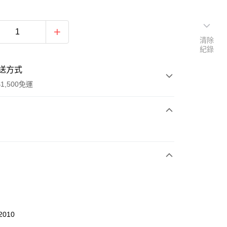
清除
紀錄
送方式
1,500免運
次付款
期付款
0 利率 每期
NT$593
21家銀行
庫商業銀行
第一商業銀行
業銀行
彰化商業銀行
業儲蓄銀行
台北富邦商業銀行
華商業銀行
兆豐國際商業銀行
2010
小企業銀行
台中商業銀行