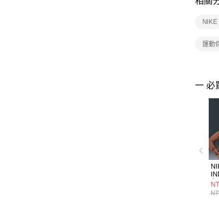
相關
NIK
運動
一 必
NI
IN
女
NT
H
NT