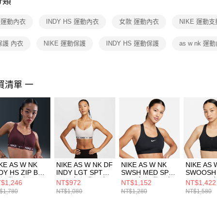
分類
【注意事
１．透過由
E 運動內衣
INDY HS 運動內衣
女款 運動內衣
NIKE 運動支
交易，需
求債權轉
２．關於
保護 內衣
NIKE 運動保護
INDY HS 運動保護
as w nk 運
https://aft
３．未成
「AFTE
任。
買清單 一
４．使用「
即時審查
結果請求
５．嚴禁
形，恩沛
動。
KE AS W NK
NIKE AS W NK DF
NIKE AS W NK
NIKE AS 
DY HS ZIP BRA
INDY LGT SPT
SWSH MED SPT
SWOOSH
 運動內衣
BRA 女 運動內衣
BRA 女 運動內衣
FZ BRA
$1,246
NT$972
NT$1,152
NT$1,422
Q2752652
FD1063101
DX6822010
衣 FN273
$1,780
NT$1,080
NT$1,280
NT$1,580