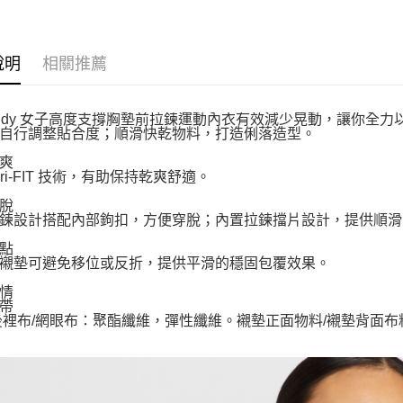
說明
相關推薦
e Indy 女子高度支撐胸墊前拉鍊運動內衣有效減少晃動，讓你
自行調整貼合度；順滑快乾物料，打造俐落造型。
爽
 Dri-FIT 技術，有助保持乾爽舒適。
脫
鍊設計搭配內部鉤扣，方便穿脫；內置拉鍊擋片設計，提供順滑
點
襯墊可避免移位或反折，提供平滑的穩固包覆效果。
情
帶
後裡布/網眼布：聚酯纖維，彈性纖維。襯墊正面物料/襯墊背面