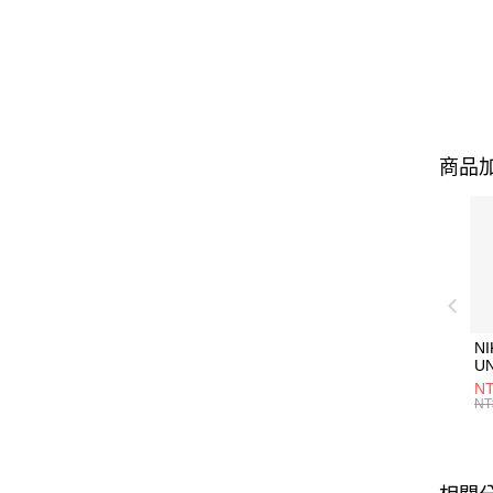
商品加
NI
U
1P
NT
統
NT