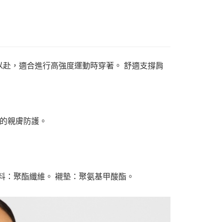
全力以赴，適合進行高強度運動時穿著。 舒適支撐肩
的親膚防護。
布料：聚酯纖維。 襯墊：聚氨基甲酸酯。