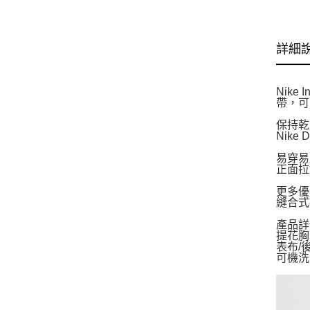
詳細
Nik
帶，可
保持乾
Nike
易穿易
正面拉
更多優
縫合式
產品詳
提花胸
表布/
可機洗