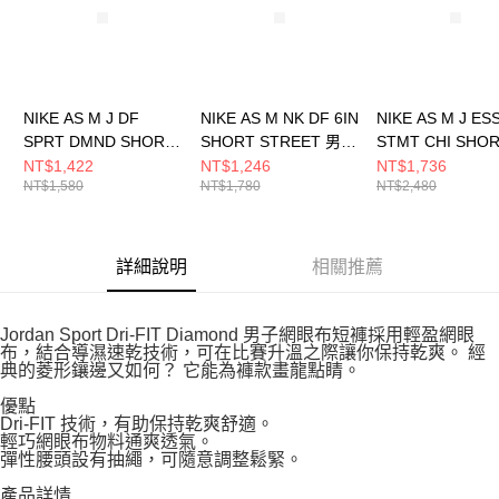
NIKE AS M J DF
NIKE AS M NK DF 6IN
NIKE AS M J ES
SPRT DMND SHORT
SHORT STREET 男
STMT CHI SHO
男 短褲 HF9911100
短褲 HV1891060
短褲 HF9366010
NT$1,422
NT$1,246
NT$1,736
NT$1,580
NT$1,780
NT$2,480
詳細說明
相關推薦
Jordan Sport Dri-FIT Diamond 男子網眼布短褲採用輕盈網眼
布，結合導濕速乾技術，可在比賽升溫之際讓你保持乾爽。 經
典的菱形鑲邊又如何？ 它能為褲款畫龍點睛。
優點
Dri-FIT 技術，有助保持乾爽舒適。
輕巧網眼布物料通爽透氣。
彈性腰頭設有抽繩，可隨意調整鬆緊。
產品詳情