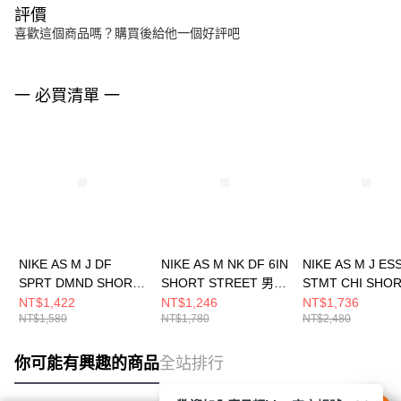
評價
喜歡這個商品嗎？購買後給他一個好評吧
一 必買清單 一
NIKE AS M J DF
NIKE AS M NK DF 6IN
NIKE AS M J ES
SPRT DMND SHORT
SHORT STREET 男
STMT CHI SHO
男 短褲 HF9911100
短褲 HV1891060
短褲 HF9366010
NT$1,422
NT$1,246
NT$1,736
NT$1,580
NT$1,780
NT$2,480
你可能有興趣的商品
全站排行