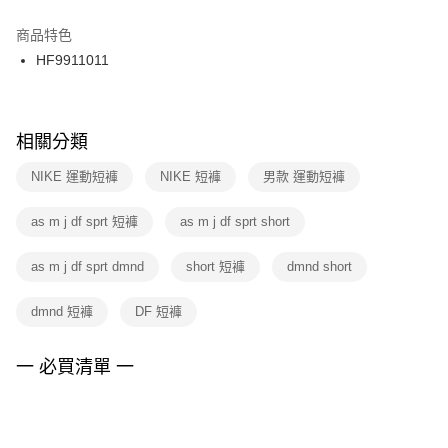
結帳頁面，進行簡訊認證並確認金額後，即可完成結帳。
２．訂單成立數日內，您將收到繳費通知簡訊。
商品特色
付款後門市自取
３．收到繳費通知簡訊後14天內，點擊此簡訊中的連結，可透過四大超商／
HF9911011
每筆NT$100，滿NT$1,500(含以上)免運費
ATM／網路銀行／等多元方式進行付款，方視為交易完成。
※ 請注意：結帳手續完成當下不需立刻繳費，但若您需要取消訂單，請聯絡
購買商品的店家。未經商家同意取消之訂單仍視為有效，需透過AFTEE先享
後付繳納相關費用。
※ 交易是否成功請以「AFTEE先享後付 」之結帳頁面顯示為準，若有關於
相關分類
是否繳費成功／繳費後需取消欲退款等相關疑問，請聯繫「AFTEE先享後付
客戶支援中心」
https://netprotections.freshdesk.com/support/home
NIKE 運動短褲
NIKE 短褲
男款 運動短褲
【注意事項】
as m j df sprt 短褲
as m j df sprt short
１．透過由恩沛科技股份有限公司提供之「AFTEE先享後付」服務完成之交
易，需依本服務之必要範圍內提供個人資料，並將交易相關給付款項請求債
權轉讓予恩沛科技股份有限公司。
as m j df sprt dmnd
short 短褲
dmnd short
２．關於個人資料處理事宜，請瀏覽以下網址：
https://aftee.tw/terms/#terms3
dmnd 短褲
DF 短褲
３．未成年的使用者請事先徵得法定代理人或監護人之同意方可使用
「AFTEE先享後付」，若未經同意申辦者引起之損失，本公司不負相關責
任。
一 必買清單 一
４．使用「AFTEE先享後付」時，將依據個別帳號之用戶狀況，依本公司即
時審查核予不同之上限額度；若仍有額度不足之情形，本公司將視審查結果
請求用戶進行身份認證。
５．嚴禁一人註冊多個帳號或使用他人資訊註冊。若發現惡意使用之情形，
恩沛科技股份有限公司將有權停止該用戶之使用額度並採取法律行動。