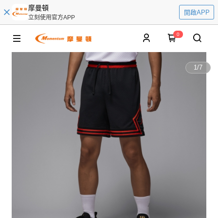
摩曼頓
開啟APP
立刻使用官方APP
0
1
/
7