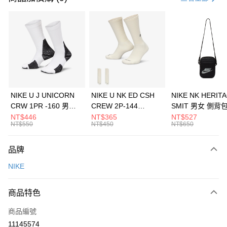
信用卡分期付款
3 期 0 利率 每期
NT$526
21家銀行
合作金庫商業銀行
第一商業銀行
LINE Pay
華南商業銀行
彰化商業銀行
Apple Pay
上海商業儲蓄銀行
台北富邦商業銀行
國泰世華商業銀行
兆豐國際商業銀行
悠遊付
臺灣中小企業銀行
台中商業銀行
NIKE U J UNICORN
NIKE U NK ED CSH
NIKE NK HERIT
匯豐（台灣）商業銀行
華泰商業銀行
CRW 1PR -160 男女
CREW 2P-144
SMIT 男女 側背
全盈+PAY
聯邦商業銀行
遠東國際商業銀行
中統襪 FZ3393100
EMBRDY 男女 短統襪
BA5871010
NT$446
NT$365
NT$527
元大商業銀行
永豐商業銀行
NT$550
NT$450
NT$650
AFTEE先享後付
FZ3073133
玉山商業銀行
星展（台灣）商業銀行
相關說明
台新國際商業銀行
中國信託商業銀行
品牌
【關於「AFTEE先享後付」】
台灣樂天信用卡公司
AFTEE先享後付是「在收到商品之後才付款」的支付方式。 讓您購物簡單
運送方式
NIKE
便利好安心！
１．簡單：不需註冊會員、不需綁卡、不需儲值。
7-11取貨(快速到店)
２．便利：只要手機號碼，簡訊認證，即可結帳。
商品特色
每筆NT$100，滿NT$1,500(含以上)免運費
３．安心：先確認商品／服務後，再付款。
商品編號
宅配
【「AFTEE先享後付」結帳流程】
１．於結帳方式選擇「AFTEE先享後付」後，將跳轉至「AFTEE先享後付」
11145574
每筆NT$100，滿NT$1,500(含以上)免運費