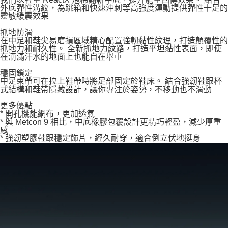
外底彈性溝紋，為跳箱和快速沖刺等高強度運動提供彈性十足的
靈敏緩震效果
抓地防滑
在中足和鞋尖易磨損區域精心配置強韌黏性紋理，打造顛覆性的
抓地力和耐久性。 全新抓地力紋路，打造平坦黏性表面，即使
在滴滿汗水的地面上也能自在舉重
穩固鎖定
中足束帶可在拉上鞋帶時將足部固定於鞋床。 結合強韌鞋跟杯
式結構和鞋帶隱藏設計，讓你專注於姿勢，不移動也不滑動
更多優點
* 開孔機能網布，更加透氣
* 與 Metcon 9 相比，中底橡膠包覆設計更精巧輕盈，減少厚重
感
* 強韌塑膠鞋跟穩定飾片，經久耐穿，適合倒立伏地挺身