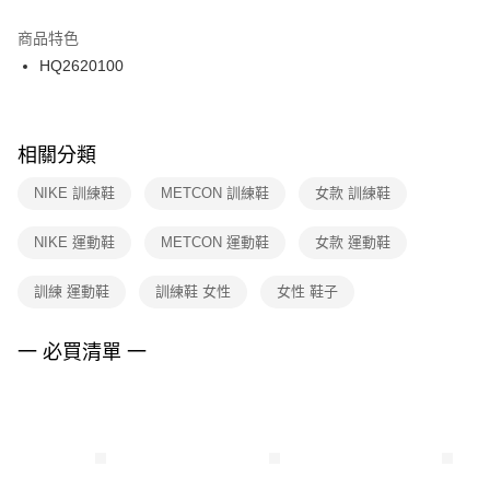
結帳頁面，進行簡訊認證並確認金額後，即可完成結帳。
２．訂單成立數日內，您將收到繳費通知簡訊。
商品特色
付款後門市自取
３．收到繳費通知簡訊後14天內，點擊此簡訊中的連結，可透過四大超商／
HQ2620100
每筆NT$100，滿NT$1,500(含以上)免運費
ATM／網路銀行／等多元方式進行付款，方視為交易完成。
※ 請注意：結帳手續完成當下不需立刻繳費，但若您需要取消訂單，請聯絡
購買商品的店家。未經商家同意取消之訂單仍視為有效，需透過AFTEE先享
後付繳納相關費用。
※ 交易是否成功請以「AFTEE先享後付 」之結帳頁面顯示為準，若有關於
相關分類
是否繳費成功／繳費後需取消欲退款等相關疑問，請聯繫「AFTEE先享後付
客戶支援中心」
https://netprotections.freshdesk.com/support/home
NIKE 訓練鞋
METCON 訓練鞋
女款 訓練鞋
【注意事項】
NIKE 運動鞋
METCON 運動鞋
女款 運動鞋
１．透過由恩沛科技股份有限公司提供之「AFTEE先享後付」服務完成之交
易，需依本服務之必要範圍內提供個人資料，並將交易相關給付款項請求債
權轉讓予恩沛科技股份有限公司。
訓練 運動鞋
訓練鞋 女性
女性 鞋子
２．關於個人資料處理事宜，請瀏覽以下網址：
https://aftee.tw/terms/#terms3
３．未成年的使用者請事先徵得法定代理人或監護人之同意方可使用
一 必買清單 一
「AFTEE先享後付」，若未經同意申辦者引起之損失，本公司不負相關責
任。
４．使用「AFTEE先享後付」時，將依據個別帳號之用戶狀況，依本公司即
時審查核予不同之上限額度；若仍有額度不足之情形，本公司將視審查結果
請求用戶進行身份認證。
５．嚴禁一人註冊多個帳號或使用他人資訊註冊。若發現惡意使用之情形，
恩沛科技股份有限公司將有權停止該用戶之使用額度並採取法律行動。