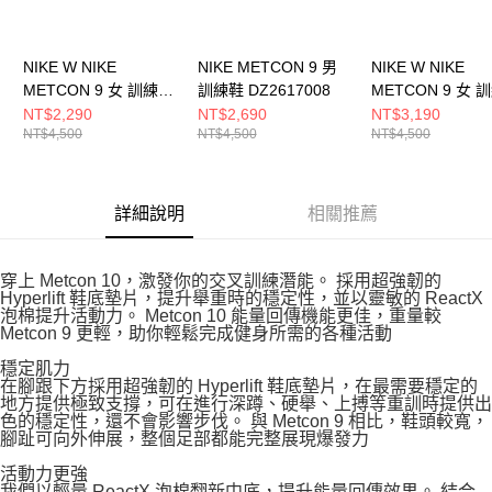
NIKE W NIKE
NIKE METCON 9 男
NIKE W NIKE
METCON 9 女 訓練鞋
訓練鞋 DZ2617008
METCON 9 女 
DZ2537401
DZ2537001
NT$2,290
NT$2,690
NT$3,190
NT$4,500
NT$4,500
NT$4,500
詳細說明
相關推薦
穿上 Metcon 10，激發你的交叉訓練潛能。 採用超強韌的
Hyperlift 鞋底墊片，提升舉重時的穩定性，並以靈敏的 ReactX
泡棉提升活動力。 Metcon 10 能量回傳機能更佳，重量較
Metcon 9 更輕，助你輕鬆完成健身所需的各種活動
穩定肌力
在腳跟下方採用超強韌的 Hyperlift 鞋底墊片，在最需要穩定的
地方提供極致支撐，可在進行深蹲、硬舉、上搏等重訓時提供出
色的穩定性，還不會影響步伐。 與 Metcon 9 相比，鞋頭較寬，
腳趾可向外伸展，整個足部都能完整展現爆發力
活動力更強
我們以輕量 ReactX 泡棉翻新中底，提升能量回傳效果。 結合