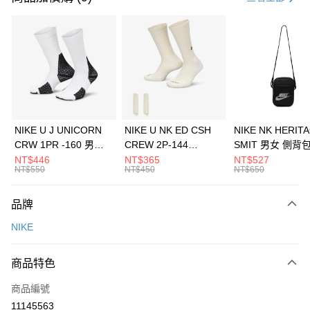
信用卡分期付款
3 期 0 利率 每期
NT$1,566
21家銀行
合作金庫商業銀行
第一商業銀行
LINE Pay
華南商業銀行
彰化商業銀行
Apple Pay
上海商業儲蓄銀行
台北富邦商業銀行
國泰世華商業銀行
兆豐國際商業銀行
悠遊付
臺灣中小企業銀行
台中商業銀行
NIKE U J UNICORN
NIKE U NK ED CSH
NIKE NK HERIT
匯豐（台灣）商業銀行
華泰商業銀行
CRW 1PR -160 男女
CREW 2P-144
SMIT 男女 側背
全盈+PAY
聯邦商業銀行
遠東國際商業銀行
中統襪 FZ3393100
EMBRDY 男女 短統襪
BA5871010
NT$446
NT$365
NT$527
元大商業銀行
永豐商業銀行
NT$550
NT$450
NT$650
AFTEE先享後付
FZ3073133
玉山商業銀行
星展（台灣）商業銀行
相關說明
台新國際商業銀行
中國信託商業銀行
品牌
【關於「AFTEE先享後付」】
台灣樂天信用卡公司
AFTEE先享後付是「在收到商品之後才付款」的支付方式。 讓您購物簡單
運送方式
NIKE
便利好安心！
１．簡單：不需註冊會員、不需綁卡、不需儲值。
7-11取貨(快速到店)
２．便利：只要手機號碼，簡訊認證，即可結帳。
商品特色
每筆NT$100，滿NT$1,500(含以上)免運費
３．安心：先確認商品／服務後，再付款。
商品編號
宅配
【「AFTEE先享後付」結帳流程】
１．於結帳方式選擇「AFTEE先享後付」後，將跳轉至「AFTEE先享後付」
11145563
每筆NT$100，滿NT$1,500(含以上)免運費