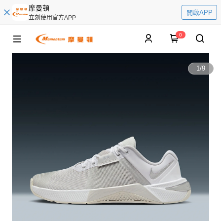
摩曼頓
開啟APP
立刻使用官方APP
0
1
/
9