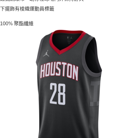
下擺飾有梭織運動員標籤
100% 聚酯纖維