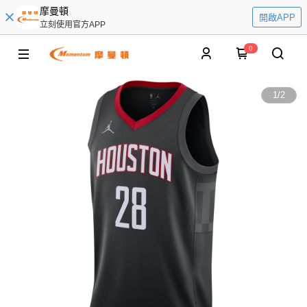
摩曼頓
開啟APP
立刻使用官方APP
0
1
/
2