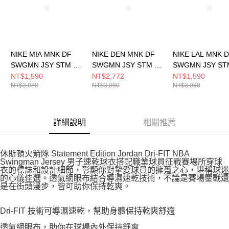
NIKE MIA MNK DF
NIKE DEN MNK DF
NIKE LAL MNK 
SWGMN JSY STM 22
SWGMN JSY STM 22
SWGMN JSY ST
男 籃球背心
男 籃球背心
男 籃球背心
NT$1,590
NT$2,772
NT$1,590
NT$3,080
NT$3,080
NT$3,080
DO9532608
DO9524496
DO9530508
詳細說明
相關推薦
休斯頓火箭隊 Statement Edition Jordan Dri-FIT NBA
Swingman Jersey 男子速乾球衣搭配職業球員征戰賽場所穿球
衣的標誌和設計細節，彰顯你對摯愛球員的擁躉之心，堪稱球迷
的心儀佳選。透氣網眼布結合導濕速乾技術，不論是賽場鏖戰還
是在街頭漫步，皆可助你保持乾爽。
Dri-FIT 技術可導濕速乾，幫助身體保持乾爽舒適
透氣網眼布，助你在球場內外保持舒爽