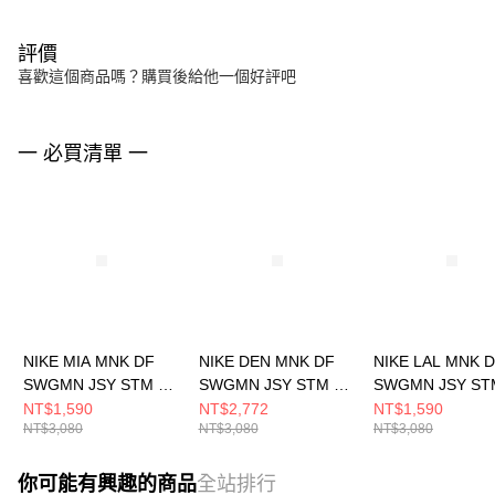
評價
喜歡這個商品嗎？購買後給他一個好評吧
一 必買清單 一
NIKE MIA MNK DF
NIKE DEN MNK DF
NIKE LAL MNK 
SWGMN JSY STM 22
SWGMN JSY STM 22
SWGMN JSY ST
男 籃球背心
男 籃球背心
男 籃球背心
NT$1,590
NT$2,772
NT$1,590
NT$3,080
NT$3,080
NT$3,080
DO9532608
DO9524496
DO9530508
你可能有興趣的商品
全站排行