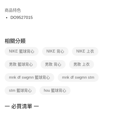
結帳頁面，進行簡訊認證並確認金額後，即可完成結帳。
２．訂單成立數日內，您將收到繳費通知簡訊。
商品特色
付款後門市自取
３．收到繳費通知簡訊後14天內，點擊此簡訊中的連結，可透過四大超商／
DO9527015
每筆NT$100，滿NT$1,500(含以上)免運費
ATM／網路銀行／等多元方式進行付款，方視為交易完成。
※ 請注意：結帳手續完成當下不需立刻繳費，但若您需要取消訂單，請聯絡
購買商品的店家。未經商家同意取消之訂單仍視為有效，需透過AFTEE先享
後付繳納相關費用。
※ 交易是否成功請以「AFTEE先享後付 」之結帳頁面顯示為準，若有關於
相關分類
是否繳費成功／繳費後需取消欲退款等相關疑問，請聯繫「AFTEE先享後付
客戶支援中心」
https://netprotections.freshdesk.com/support/home
NIKE 籃球背心
NIKE 背心
NIKE 上衣
【注意事項】
男款 籃球背心
男款 背心
男款 上衣
１．透過由恩沛科技股份有限公司提供之「AFTEE先享後付」服務完成之交
易，需依本服務之必要範圍內提供個人資料，並將交易相關給付款項請求債
權轉讓予恩沛科技股份有限公司。
mnk df swgmn 籃球背心
mnk df swgmn stm
２．關於個人資料處理事宜，請瀏覽以下網址：
https://aftee.tw/terms/#terms3
stm 籃球背心
hou 籃球背心
３．未成年的使用者請事先徵得法定代理人或監護人之同意方可使用
「AFTEE先享後付」，若未經同意申辦者引起之損失，本公司不負相關責
任。
一 必買清單 一
４．使用「AFTEE先享後付」時，將依據個別帳號之用戶狀況，依本公司即
時審查核予不同之上限額度；若仍有額度不足之情形，本公司將視審查結果
請求用戶進行身份認證。
５．嚴禁一人註冊多個帳號或使用他人資訊註冊。若發現惡意使用之情形，
恩沛科技股份有限公司將有權停止該用戶之使用額度並採取法律行動。