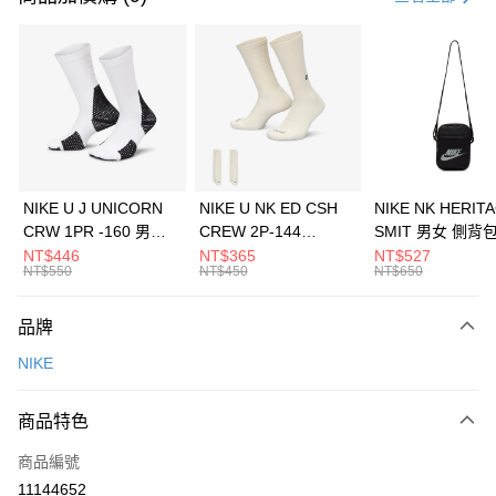
信用卡分期付款
3 期 0 利率 每期
NT$1,026
21家銀行
合作金庫商業銀行
第一商業銀行
LINE Pay
華南商業銀行
彰化商業銀行
Apple Pay
上海商業儲蓄銀行
台北富邦商業銀行
國泰世華商業銀行
兆豐國際商業銀行
悠遊付
臺灣中小企業銀行
台中商業銀行
NIKE U J UNICORN
NIKE U NK ED CSH
NIKE NK HERIT
匯豐（台灣）商業銀行
華泰商業銀行
CRW 1PR -160 男女
CREW 2P-144
SMIT 男女 側背
全盈+PAY
聯邦商業銀行
遠東國際商業銀行
中統襪 FZ3393100
EMBRDY 男女 短統襪
BA5871010
NT$446
NT$365
NT$527
元大商業銀行
永豐商業銀行
NT$550
NT$450
NT$650
AFTEE先享後付
FZ3073133
玉山商業銀行
星展（台灣）商業銀行
相關說明
台新國際商業銀行
中國信託商業銀行
品牌
【關於「AFTEE先享後付」】
台灣樂天信用卡公司
AFTEE先享後付是「在收到商品之後才付款」的支付方式。 讓您購物簡單
運送方式
NIKE
便利好安心！
１．簡單：不需註冊會員、不需綁卡、不需儲值。
7-11取貨(快速到店)
２．便利：只要手機號碼，簡訊認證，即可結帳。
商品特色
每筆NT$100，滿NT$1,500(含以上)免運費
３．安心：先確認商品／服務後，再付款。
商品編號
宅配
【「AFTEE先享後付」結帳流程】
１．於結帳方式選擇「AFTEE先享後付」後，將跳轉至「AFTEE先享後付」
11144652
每筆NT$100，滿NT$1,500(含以上)免運費