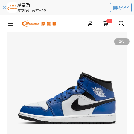
摩曼頓
開啟APP
立刻使用官方APP
0
1
/
9