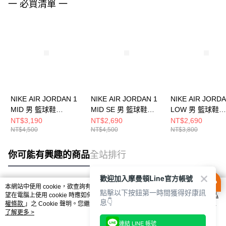
一 必買清單 一
NIKE AIR JORDAN 1
NIKE AIR JORDAN 1
NIKE AIR JORDA
MID 男 籃球鞋
MID SE 男 籃球鞋
LOW 男 籃球鞋
DQ8426105
HF3216102
553558133
NT$3,190
NT$2,690
NT$2,690
NT$4,500
NT$4,500
NT$3,800
你可能有興趣的商品
全站排行
歡迎加入摩曼頓Line官方帳號
本網站中使用 cookie，欲查詢有關本網站使用 cookie 方式之詳情，及若您不希
點擊以下按鈕第一時間獲得好康訊
熱門標籤
望在電腦上使用 cookie 時應如何變更電腦的 cookie 設定，請參閱本網站「
隱私
息👇
權條款
」之 Cookie 聲明。您繼續使用本網站即表示您同意本公司得按本網站使
用條款之 Cookie 聲明使用 cookie。
了解更多 >
連結 LINE 帳號