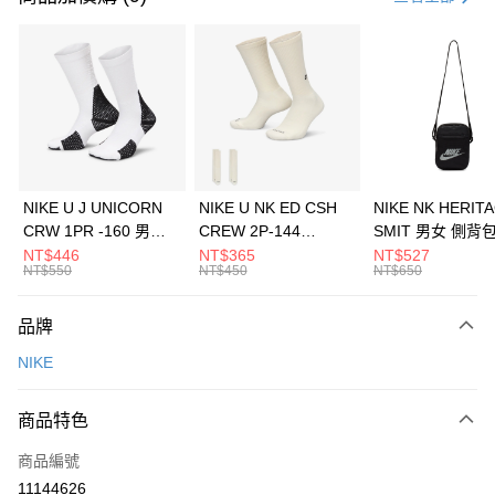
信用卡分期付款
3 期 0 利率 每期
NT$1,500
21家銀行
合作金庫商業銀行
第一商業銀行
LINE Pay
華南商業銀行
彰化商業銀行
Apple Pay
上海商業儲蓄銀行
台北富邦商業銀行
國泰世華商業銀行
兆豐國際商業銀行
悠遊付
臺灣中小企業銀行
台中商業銀行
NIKE U J UNICORN
NIKE U NK ED CSH
NIKE NK HERIT
匯豐（台灣）商業銀行
華泰商業銀行
CRW 1PR -160 男女
CREW 2P-144
SMIT 男女 側背
全盈+PAY
聯邦商業銀行
遠東國際商業銀行
中統襪 FZ3393100
EMBRDY 男女 短統襪
BA5871010
NT$446
NT$365
NT$527
元大商業銀行
永豐商業銀行
NT$550
NT$450
NT$650
AFTEE先享後付
FZ3073133
玉山商業銀行
星展（台灣）商業銀行
相關說明
台新國際商業銀行
中國信託商業銀行
品牌
【關於「AFTEE先享後付」】
台灣樂天信用卡公司
AFTEE先享後付是「在收到商品之後才付款」的支付方式。 讓您購物簡單
運送方式
NIKE
便利好安心！
１．簡單：不需註冊會員、不需綁卡、不需儲值。
7-11取貨(快速到店)
２．便利：只要手機號碼，簡訊認證，即可結帳。
商品特色
每筆NT$100，滿NT$1,500(含以上)免運費
３．安心：先確認商品／服務後，再付款。
商品編號
宅配
【「AFTEE先享後付」結帳流程】
１．於結帳方式選擇「AFTEE先享後付」後，將跳轉至「AFTEE先享後付」
11144626
每筆NT$100，滿NT$1,500(含以上)免運費