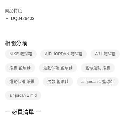
結帳頁面，進行簡訊認證並確認金額後，即可完成結帳。
２．訂單成立數日內，您將收到繳費通知簡訊。
商品特色
付款後門市自取
３．收到繳費通知簡訊後14天內，點擊此簡訊中的連結，可透過四大超商／
DQ8426402
每筆NT$100，滿NT$1,500(含以上)免運費
ATM／網路銀行／等多元方式進行付款，方視為交易完成。
※ 請注意：結帳手續完成當下不需立刻繳費，但若您需要取消訂單，請聯絡
購買商品的店家。未經商家同意取消之訂單仍視為有效，需透過AFTEE先享
後付繳納相關費用。
※ 交易是否成功請以「AFTEE先享後付 」之結帳頁面顯示為準，若有關於
相關分類
是否繳費成功／繳費後需取消欲退款等相關疑問，請聯繫「AFTEE先享後付
客戶支援中心」
https://netprotections.freshdesk.com/support/home
NIKE 籃球鞋
AIR JORDAN 籃球鞋
AJ1 籃球鞋
【注意事項】
緩震 籃球鞋
運動保護 籃球鞋
籃球運動 緩震
１．透過由恩沛科技股份有限公司提供之「AFTEE先享後付」服務完成之交
易，需依本服務之必要範圍內提供個人資料，並將交易相關給付款項請求債
權轉讓予恩沛科技股份有限公司。
運動保護 緩震
男款 籃球鞋
air jordan 1 籃球鞋
２．關於個人資料處理事宜，請瀏覽以下網址：
https://aftee.tw/terms/#terms3
air jordan 1 mid
３．未成年的使用者請事先徵得法定代理人或監護人之同意方可使用
「AFTEE先享後付」，若未經同意申辦者引起之損失，本公司不負相關責
任。
一 必買清單 一
４．使用「AFTEE先享後付」時，將依據個別帳號之用戶狀況，依本公司即
時審查核予不同之上限額度；若仍有額度不足之情形，本公司將視審查結果
請求用戶進行身份認證。
５．嚴禁一人註冊多個帳號或使用他人資訊註冊。若發現惡意使用之情形，
恩沛科技股份有限公司將有權停止該用戶之使用額度並採取法律行動。