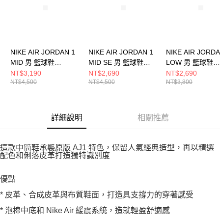
NIKE AIR JORDAN 1
NIKE AIR JORDAN 1
NIKE AIR JORDA
MID 男 籃球鞋
MID SE 男 籃球鞋
LOW 男 籃球鞋
DQ8426105
HF3216102
553558133
NT$3,190
NT$2,690
NT$2,690
NT$4,500
NT$4,500
NT$3,800
詳細說明
相關推薦
這款中筒鞋承襲原版 AJ1 特色，保留人氣經典造型，再以精選
配色和俐落皮革打造獨特識別度
優點
* 皮革、合成皮革與布質鞋面，打造具支撐力的穿著感受
* 泡棉中底和 Nike Air 緩震系統，造就輕盈舒適感