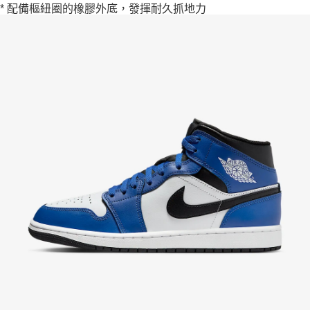
* 配備樞紐圈的橡膠外底，發揮耐久抓地力