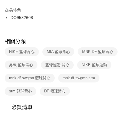
結帳頁面，進行簡訊認證並確認金額後，即可完成結帳。
２．訂單成立數日內，您將收到繳費通知簡訊。
商品特色
付款後門市自取
３．收到繳費通知簡訊後14天內，點擊此簡訊中的連結，可透過四大超商／
DO9532608
每筆NT$100，滿NT$1,500(含以上)免運費
ATM／網路銀行／等多元方式進行付款，方視為交易完成。
※ 請注意：結帳手續完成當下不需立刻繳費，但若您需要取消訂單，請聯絡
購買商品的店家。未經商家同意取消之訂單仍視為有效，需透過AFTEE先享
後付繳納相關費用。
※ 交易是否成功請以「AFTEE先享後付 」之結帳頁面顯示為準，若有關於
相關分類
是否繳費成功／繳費後需取消欲退款等相關疑問，請聯繫「AFTEE先享後付
客戶支援中心」
https://netprotections.freshdesk.com/support/home
NIKE 籃球背心
MIA 籃球背心
MNK DF 籃球背心
【注意事項】
男款 籃球背心
籃球運動 背心
NIKE 籃球運動
１．透過由恩沛科技股份有限公司提供之「AFTEE先享後付」服務完成之交
易，需依本服務之必要範圍內提供個人資料，並將交易相關給付款項請求債
權轉讓予恩沛科技股份有限公司。
mnk df swgmn 籃球背心
mnk df swgmn stm
２．關於個人資料處理事宜，請瀏覽以下網址：
https://aftee.tw/terms/#terms3
stm 籃球背心
DF 籃球背心
３．未成年的使用者請事先徵得法定代理人或監護人之同意方可使用
「AFTEE先享後付」，若未經同意申辦者引起之損失，本公司不負相關責
任。
一 必買清單 一
４．使用「AFTEE先享後付」時，將依據個別帳號之用戶狀況，依本公司即
時審查核予不同之上限額度；若仍有額度不足之情形，本公司將視審查結果
請求用戶進行身份認證。
５．嚴禁一人註冊多個帳號或使用他人資訊註冊。若發現惡意使用之情形，
恩沛科技股份有限公司將有權停止該用戶之使用額度並採取法律行動。