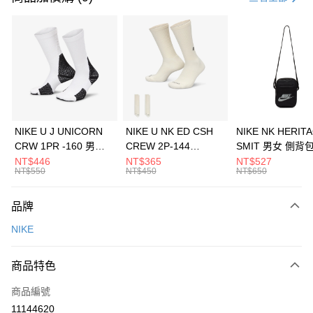
信用卡分期付款
3 期 0 利率 每期
NT$1,026
21家銀行
合作金庫商業銀行
第一商業銀行
LINE Pay
華南商業銀行
彰化商業銀行
Apple Pay
上海商業儲蓄銀行
台北富邦商業銀行
國泰世華商業銀行
兆豐國際商業銀行
悠遊付
臺灣中小企業銀行
台中商業銀行
NIKE U J UNICORN
NIKE U NK ED CSH
NIKE NK HERIT
匯豐（台灣）商業銀行
華泰商業銀行
CRW 1PR -160 男女
CREW 2P-144
SMIT 男女 側背
全盈+PAY
聯邦商業銀行
遠東國際商業銀行
中統襪 FZ3393100
EMBRDY 男女 短統襪
BA5871010
NT$446
NT$365
NT$527
元大商業銀行
永豐商業銀行
NT$550
NT$450
NT$650
AFTEE先享後付
FZ3073133
玉山商業銀行
星展（台灣）商業銀行
相關說明
台新國際商業銀行
中國信託商業銀行
品牌
【關於「AFTEE先享後付」】
台灣樂天信用卡公司
AFTEE先享後付是「在收到商品之後才付款」的支付方式。 讓您購物簡單
運送方式
NIKE
便利好安心！
１．簡單：不需註冊會員、不需綁卡、不需儲值。
7-11取貨(快速到店)
２．便利：只要手機號碼，簡訊認證，即可結帳。
商品特色
每筆NT$100，滿NT$1,500(含以上)免運費
３．安心：先確認商品／服務後，再付款。
商品編號
宅配
【「AFTEE先享後付」結帳流程】
１．於結帳方式選擇「AFTEE先享後付」後，將跳轉至「AFTEE先享後付」
11144620
每筆NT$100，滿NT$1,500(含以上)免運費