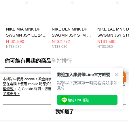
NIKE MIA MNK DF
NIKE DEN MNK DF
NIKE LAL MNK 
SWGMN JSY CE 24
SWGMN JSY STM 22
SWGMN JSY ST
男 籃球背心
男 籃球背心
男 籃球背心
NT$1,590
NT$2,772
NT$1,590
NT$3,080
NT$3,080
NT$3,080
FQ4348661
DO9524496
DO9530508
你可能有興趣的商品
全站排行
歡迎加入摩曼頓Line官方帳號
本網站中使用 cookie，欲查詢有關本網站使用 cookie 方式之詳情，及若您不希
點擊以下按鈕第一時間獲得好康訊
熱門標籤
望在電腦上使用 cookie 時應如何變更電腦的 cookie 設定，請參閱本網站「
隱私
息👇
權條款
」之 Cookie 聲明。您繼續使用本網站即表示您同意本公司得按本網站使
用條款之 Cookie 聲明使用 cookie。
了解更多 >
連結 LINE 帳號
我知道了