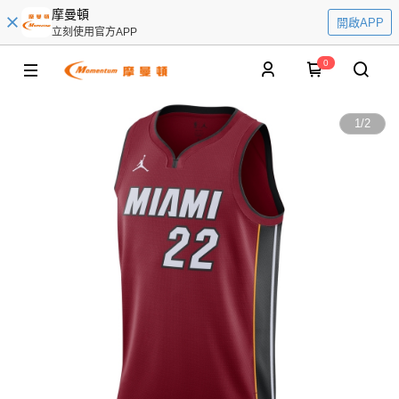
摩曼頓
開啟APP
立刻使用官方APP
0
1
/
2