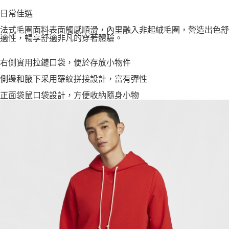
日常佳選
法式毛圈面料表面觸感順滑，內里融入非起絨毛圈，營造出色舒
適性，暢享舒適非凡的穿著體驗。
右側實用拉鏈口袋，便於存放小物件
側邊和腋下采用羅紋拼接設計，富有彈性
正面袋鼠口袋設計，方便收納隨身小物