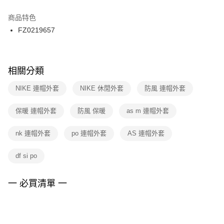
結帳頁面，進行簡訊認證並確認金額後，即可完成結帳。
２．訂單成立數日內，您將收到繳費通知簡訊。
商品特色
付款後門市自取
３．收到繳費通知簡訊後14天內，點擊此簡訊中的連結，可透過四大超商／
FZ0219657
每筆NT$100，滿NT$1,500(含以上)免運費
ATM／網路銀行／等多元方式進行付款，方視為交易完成。
※ 請注意：結帳手續完成當下不需立刻繳費，但若您需要取消訂單，請聯絡
購買商品的店家。未經商家同意取消之訂單仍視為有效，需透過AFTEE先享
後付繳納相關費用。
※ 交易是否成功請以「AFTEE先享後付 」之結帳頁面顯示為準，若有關於
相關分類
是否繳費成功／繳費後需取消欲退款等相關疑問，請聯繫「AFTEE先享後付
客戶支援中心」
https://netprotections.freshdesk.com/support/home
NIKE 連帽外套
NIKE 休閒外套
防風 連帽外套
【注意事項】
保暖 連帽外套
防風 保暖
as m 連帽外套
１．透過由恩沛科技股份有限公司提供之「AFTEE先享後付」服務完成之交
易，需依本服務之必要範圍內提供個人資料，並將交易相關給付款項請求債
權轉讓予恩沛科技股份有限公司。
nk 連帽外套
po 連帽外套
AS 連帽外套
２．關於個人資料處理事宜，請瀏覽以下網址：
https://aftee.tw/terms/#terms3
df si po
３．未成年的使用者請事先徵得法定代理人或監護人之同意方可使用
「AFTEE先享後付」，若未經同意申辦者引起之損失，本公司不負相關責
任。
一 必買清單 一
４．使用「AFTEE先享後付」時，將依據個別帳號之用戶狀況，依本公司即
時審查核予不同之上限額度；若仍有額度不足之情形，本公司將視審查結果
請求用戶進行身份認證。
５．嚴禁一人註冊多個帳號或使用他人資訊註冊。若發現惡意使用之情形，
恩沛科技股份有限公司將有權停止該用戶之使用額度並採取法律行動。