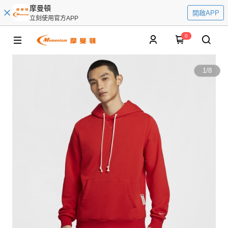
摩曼頓
開啟APP
立刻使用官方APP
0
1
/
8