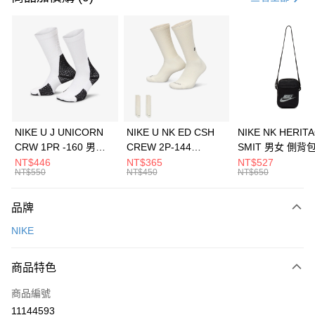
信用卡分期付款
3 期 0 利率 每期
NT$893
21家銀行
合作金庫商業銀行
第一商業銀行
LINE Pay
華南商業銀行
彰化商業銀行
Apple Pay
上海商業儲蓄銀行
台北富邦商業銀行
國泰世華商業銀行
兆豐國際商業銀行
悠遊付
臺灣中小企業銀行
台中商業銀行
NIKE U J UNICORN
NIKE U NK ED CSH
NIKE NK HERIT
匯豐（台灣）商業銀行
華泰商業銀行
CRW 1PR -160 男女
CREW 2P-144
SMIT 男女 側背
全盈+PAY
聯邦商業銀行
遠東國際商業銀行
中統襪 FZ3393100
EMBRDY 男女 短統襪
BA5871010
NT$446
NT$365
NT$527
元大商業銀行
永豐商業銀行
NT$550
NT$450
NT$650
AFTEE先享後付
FZ3073133
玉山商業銀行
星展（台灣）商業銀行
相關說明
台新國際商業銀行
中國信託商業銀行
品牌
【關於「AFTEE先享後付」】
台灣樂天信用卡公司
AFTEE先享後付是「在收到商品之後才付款」的支付方式。 讓您購物簡單
運送方式
NIKE
便利好安心！
１．簡單：不需註冊會員、不需綁卡、不需儲值。
7-11取貨(快速到店)
２．便利：只要手機號碼，簡訊認證，即可結帳。
商品特色
每筆NT$100，滿NT$1,500(含以上)免運費
３．安心：先確認商品／服務後，再付款。
商品編號
宅配
【「AFTEE先享後付」結帳流程】
１．於結帳方式選擇「AFTEE先享後付」後，將跳轉至「AFTEE先享後付」
11144593
每筆NT$100，滿NT$1,500(含以上)免運費