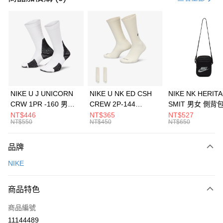
信用卡分期付款
3 期 0 利率 每期
NT$1,333
21家銀行
合作金庫商業銀行
第一商業銀行
LINE Pay
華南商業銀行
彰化商業銀行
Apple Pay
上海商業儲蓄銀行
台北富邦商業銀行
國泰世華商業銀行
兆豐國際商業銀行
悠遊付
臺灣中小企業銀行
台中商業銀行
NIKE U J UNICORN
NIKE U NK ED CSH
NIKE NK HERIT
匯豐（台灣）商業銀行
華泰商業銀行
CRW 1PR -160 男女
CREW 2P-144
SMIT 男女 側背
全盈+PAY
聯邦商業銀行
遠東國際商業銀行
中統襪 FZ3393100
EMBRDY 男女 短統襪
BA5871010
NT$446
NT$365
NT$527
元大商業銀行
永豐商業銀行
NT$550
NT$450
NT$650
AFTEE先享後付
FZ3073133
玉山商業銀行
星展（台灣）商業銀行
相關說明
台新國際商業銀行
中國信託商業銀行
品牌
【關於「AFTEE先享後付」】
台灣樂天信用卡公司
AFTEE先享後付是「在收到商品之後才付款」的支付方式。 讓您購物簡單
運送方式
NIKE
便利好安心！
１．簡單：不需註冊會員、不需綁卡、不需儲值。
7-11取貨(快速到店)
２．便利：只要手機號碼，簡訊認證，即可結帳。
商品特色
每筆NT$100，滿NT$1,500(含以上)免運費
３．安心：先確認商品／服務後，再付款。
商品編號
宅配
【「AFTEE先享後付」結帳流程】
１．於結帳方式選擇「AFTEE先享後付」後，將跳轉至「AFTEE先享後付」
11144489
每筆NT$100，滿NT$1,500(含以上)免運費