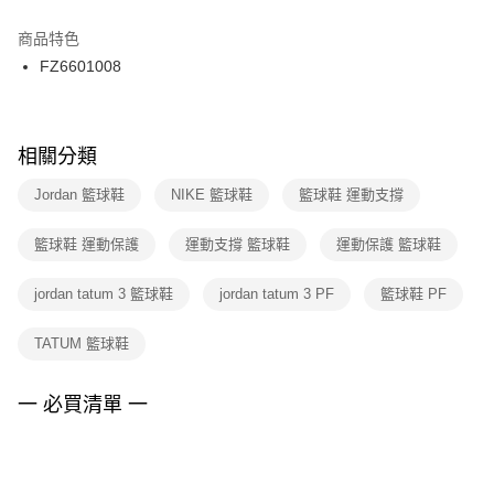
結帳頁面，進行簡訊認證並確認金額後，即可完成結帳。
２．訂單成立數日內，您將收到繳費通知簡訊。
商品特色
付款後門市自取
３．收到繳費通知簡訊後14天內，點擊此簡訊中的連結，可透過四大超商／
FZ6601008
每筆NT$100，滿NT$1,500(含以上)免運費
ATM／網路銀行／等多元方式進行付款，方視為交易完成。
※ 請注意：結帳手續完成當下不需立刻繳費，但若您需要取消訂單，請聯絡
購買商品的店家。未經商家同意取消之訂單仍視為有效，需透過AFTEE先享
後付繳納相關費用。
※ 交易是否成功請以「AFTEE先享後付 」之結帳頁面顯示為準，若有關於
相關分類
是否繳費成功／繳費後需取消欲退款等相關疑問，請聯繫「AFTEE先享後付
客戶支援中心」
https://netprotections.freshdesk.com/support/home
Jordan 籃球鞋
NIKE 籃球鞋
籃球鞋 運動支撐
【注意事項】
籃球鞋 運動保護
運動支撐 籃球鞋
運動保護 籃球鞋
１．透過由恩沛科技股份有限公司提供之「AFTEE先享後付」服務完成之交
易，需依本服務之必要範圍內提供個人資料，並將交易相關給付款項請求債
權轉讓予恩沛科技股份有限公司。
jordan tatum 3 籃球鞋
jordan tatum 3 PF
籃球鞋 PF
２．關於個人資料處理事宜，請瀏覽以下網址：
https://aftee.tw/terms/#terms3
TATUM 籃球鞋
３．未成年的使用者請事先徵得法定代理人或監護人之同意方可使用
「AFTEE先享後付」，若未經同意申辦者引起之損失，本公司不負相關責
任。
一 必買清單 一
４．使用「AFTEE先享後付」時，將依據個別帳號之用戶狀況，依本公司即
時審查核予不同之上限額度；若仍有額度不足之情形，本公司將視審查結果
請求用戶進行身份認證。
５．嚴禁一人註冊多個帳號或使用他人資訊註冊。若發現惡意使用之情形，
恩沛科技股份有限公司將有權停止該用戶之使用額度並採取法律行動。