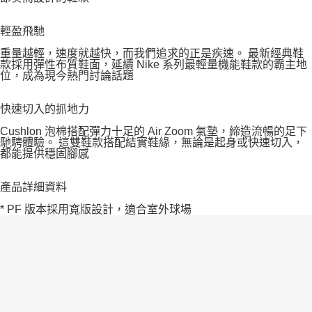
輕盈飛馳
重量越輕，速度就越快，而我們追求的正是疾速。 最新經典鞋
款採用彈性布質鞋面，延續 Nike 系列最輕量機能鞋款的霸主地
位，成為現今熱門討論話題
快速切入的抓地力
Cushlon 泡棉搭配彈力十足的 Air Zoom 氣墊，締造流暢的足下
馳騁體驗。 這雙鞋款搭配結實鞋緣，無論是起身或快速切入，
都能提供穩固腳感
產品詳細資料
* PF 版本採用寬版設計，適合室外球場