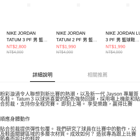
NIKE JORDAN
NIKE JORDAN
NIKE JORDAN L
TATUM 3 PF 男 籃球
TATUM 2 PF 男 籃球
3 PF 男 籃球鞋
鞋 FZ6601400
鞋 HF0268400
FQ1285600
NT$2,800
NT$1,990
NT$1,990
NT$4,000
NT$4,000
NT$4,000
詳細說明
相關推薦
粉彩漩渦令人聯想到新比賽的熱潮，以及新一代 Jayson 專屬簽
名鞋。 Tatum 3 以球迷喜愛的配色強勢回歸，採用場上機能和貼
合剪裁，支持你全程完賽。 即刻上場。 享受樂趣，贏得比賽
順應身體動作
貼合剪裁提供彈性包覆。 我們研究了球員在比賽中的動作，以
及鞋面關鍵區域的多層次材質。成效如何？ 造就專為跟上比賽
節奏而設計的鞋款