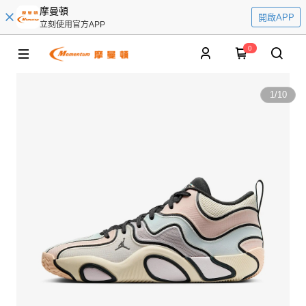
摩曼頓
開啟APP
立刻使用官方APP
0
1
/
10