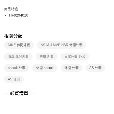
結帳頁面，進行簡訊認證並確認金額後，即可完成結帳。
２．訂單成立數日內，您將收到繳費通知簡訊。
商品特色
付款後門市自取
３．收到繳費通知簡訊後14天內，點擊此簡訊中的連結，可透過四大超商／
HF9294010
每筆NT$100，滿NT$1,500(含以上)免運費
ATM／網路銀行／等多元方式進行付款，方視為交易完成。
※ 請注意：結帳手續完成當下不需立刻繳費，但若您需要取消訂單，請聯絡
購買商品的店家。未經商家同意取消之訂單仍視為有效，需透過AFTEE先享
後付繳納相關費用。
※ 交易是否成功請以「AFTEE先享後付 」之結帳頁面顯示為準，若有關於
相關分類
是否繳費成功／繳費後需取消欲退款等相關疑問，請聯繫「AFTEE先享後付
客戶支援中心」
https://netprotections.freshdesk.com/support/home
NIKE 休閒外套
AS M J MVP HBR 休閒外套
【注意事項】
防風 休閒外套
防風 外套
日常休閒 外套
１．透過由恩沛科技股份有限公司提供之「AFTEE先享後付」服務完成之交
易，需依本服務之必要範圍內提供個人資料，並將交易相關給付款項請求債
權轉讓予恩沛科技股份有限公司。
anorak 外套
休閒 anorak
休閒 外套
AS 外套
２．關於個人資料處理事宜，請瀏覽以下網址：
https://aftee.tw/terms/#terms3
AS 休閒
３．未成年的使用者請事先徵得法定代理人或監護人之同意方可使用
「AFTEE先享後付」，若未經同意申辦者引起之損失，本公司不負相關責
任。
一 必買清單 一
４．使用「AFTEE先享後付」時，將依據個別帳號之用戶狀況，依本公司即
時審查核予不同之上限額度；若仍有額度不足之情形，本公司將視審查結果
請求用戶進行身份認證。
５．嚴禁一人註冊多個帳號或使用他人資訊註冊。若發現惡意使用之情形，
恩沛科技股份有限公司將有權停止該用戶之使用額度並採取法律行動。