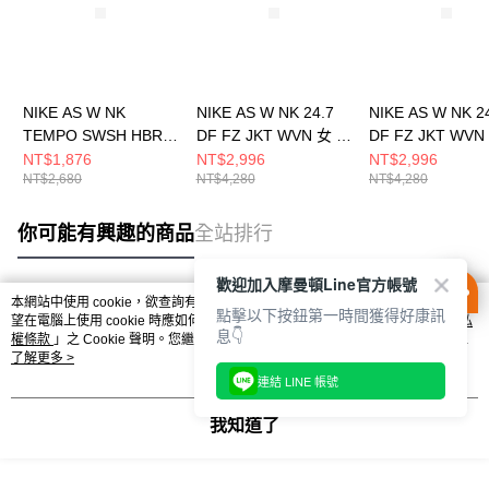
NIKE AS W NK
NIKE AS W NK 24.7
NIKE AS W NK 2
TEMPO SWSH HBR
DF FZ JKT WVN 女 休
DF FZ JKT WVN
DF JKT 女 休閒外套
閒外套 HJ0964010
閒外套 HJ096410
NT$1,876
NT$2,996
NT$2,996
NT$2,680
NT$4,280
NT$4,280
HV2648010
你可能有興趣的商品
全站排行
歡迎加入摩曼頓Line官方帳號
本網站中使用 cookie，欲查詢有關本網站使用 cookie 方式之詳情，及若您不希
點擊以下按鈕第一時間獲得好康訊
熱門標籤
望在電腦上使用 cookie 時應如何變更電腦的 cookie 設定，請參閱本網站「
隱私
息👇
權條款
」之 Cookie 聲明。您繼續使用本網站即表示您同意本公司得按本網站使
用條款之 Cookie 聲明使用 cookie。
了解更多 >
連結 LINE 帳號
我知道了