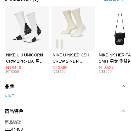
信用卡分期付款
3 期 0 利率 每期
NT$1,326
21家銀行
合作金庫商業銀行
第一商業銀行
LINE Pay
華南商業銀行
彰化商業銀行
Apple Pay
上海商業儲蓄銀行
台北富邦商業銀行
國泰世華商業銀行
兆豐國際商業銀行
悠遊付
臺灣中小企業銀行
台中商業銀行
NIKE U J UNICORN
NIKE U NK ED CSH
NIKE NK HERIT
匯豐（台灣）商業銀行
華泰商業銀行
CRW 1PR -160 男女
CREW 2P-144
SMIT 男女 側背
全盈+PAY
聯邦商業銀行
遠東國際商業銀行
中統襪 FZ3393100
EMBRDY 男女 短統襪
BA5871010
NT$446
NT$365
NT$527
元大商業銀行
永豐商業銀行
NT$550
NT$450
NT$650
AFTEE先享後付
FZ3073133
玉山商業銀行
星展（台灣）商業銀行
相關說明
台新國際商業銀行
中國信託商業銀行
品牌
【關於「AFTEE先享後付」】
台灣樂天信用卡公司
AFTEE先享後付是「在收到商品之後才付款」的支付方式。 讓您購物簡單
運送方式
NIKE
便利好安心！
１．簡單：不需註冊會員、不需綁卡、不需儲值。
7-11取貨(快速到店)
２．便利：只要手機號碼，簡訊認證，即可結帳。
商品特色
每筆NT$100，滿NT$1,500(含以上)免運費
３．安心：先確認商品／服務後，再付款。
商品編號
宅配
【「AFTEE先享後付」結帳流程】
１．於結帳方式選擇「AFTEE先享後付」後，將跳轉至「AFTEE先享後付」
11144458
每筆NT$100，滿NT$1,500(含以上)免運費