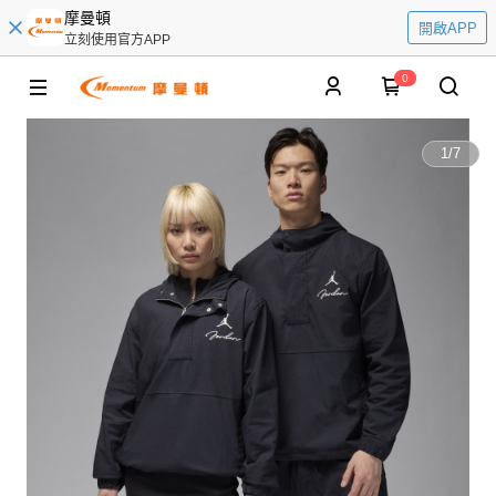
摩曼頓
開啟APP
立刻使用官方APP
0
1
/
7