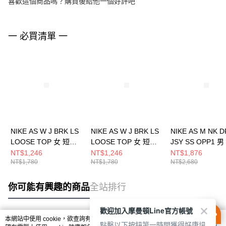
喜歡這個商品嗎？購買後給他一個好評吧
一 必買清單 一
NIKE AS W J BRK LS
NIKE AS W J BRK LS
NIKE AS M NK D
LOOSE TOP 女 短袖
LOOSE TOP 女 短袖
JSY SS OPP1 
上衣 HV0400133
上衣 HV0400010
上衣 IH4973017
NT$1,246
NT$1,246
NT$1,876
NT$1,780
NT$1,780
NT$2,680
你可能有興趣的商品
全站排行
歡迎加入摩曼頓Line官方帳號
本網站中使用 cookie，欲查詢有關本網站使用 cookie 方式之詳情，及若您不希
點擊以下按鈕第一時間獲得好康訊