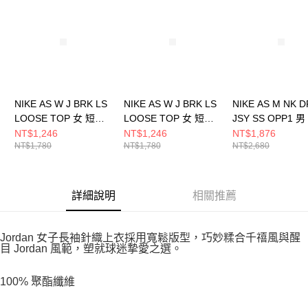
NIKE AS W J BRK LS
NIKE AS W J BRK LS
NIKE AS M NK D
LOOSE TOP 女 短袖
LOOSE TOP 女 短袖
JSY SS OPP1 
上衣 HV0400133
上衣 HV0400010
上衣 IH4973017
NT$1,246
NT$1,246
NT$1,876
NT$1,780
NT$1,780
NT$2,680
詳細說明
相關推薦
Jordan 女子長袖針織上衣採用寬鬆版型，巧妙糅合千禧風與醒
目 Jordan 風範，塑就球迷摯愛之選。
100% 聚酯纖維