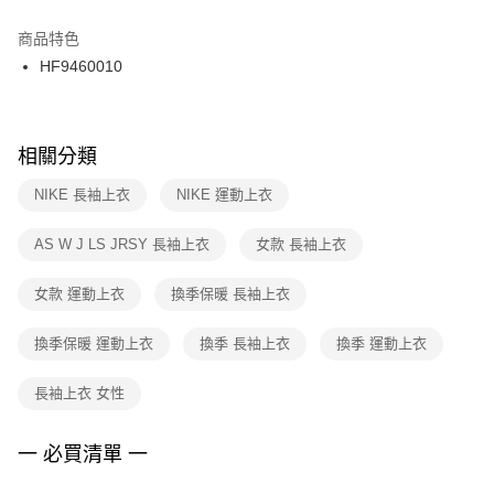
結帳頁面，進行簡訊認證並確認金額後，即可完成結帳。
２．訂單成立數日內，您將收到繳費通知簡訊。
商品特色
付款後門市自取
３．收到繳費通知簡訊後14天內，點擊此簡訊中的連結，可透過四大超商／
HF9460010
每筆NT$100，滿NT$1,500(含以上)免運費
ATM／網路銀行／等多元方式進行付款，方視為交易完成。
※ 請注意：結帳手續完成當下不需立刻繳費，但若您需要取消訂單，請聯絡
購買商品的店家。未經商家同意取消之訂單仍視為有效，需透過AFTEE先享
後付繳納相關費用。
※ 交易是否成功請以「AFTEE先享後付 」之結帳頁面顯示為準，若有關於
相關分類
是否繳費成功／繳費後需取消欲退款等相關疑問，請聯繫「AFTEE先享後付
客戶支援中心」
https://netprotections.freshdesk.com/support/home
NIKE 長袖上衣
NIKE 運動上衣
【注意事項】
AS W J LS JRSY 長袖上衣
女款 長袖上衣
１．透過由恩沛科技股份有限公司提供之「AFTEE先享後付」服務完成之交
易，需依本服務之必要範圍內提供個人資料，並將交易相關給付款項請求債
權轉讓予恩沛科技股份有限公司。
女款 運動上衣
換季保暖 長袖上衣
２．關於個人資料處理事宜，請瀏覽以下網址：
https://aftee.tw/terms/#terms3
換季保暖 運動上衣
換季 長袖上衣
換季 運動上衣
３．未成年的使用者請事先徵得法定代理人或監護人之同意方可使用
「AFTEE先享後付」，若未經同意申辦者引起之損失，本公司不負相關責
任。
長袖上衣 女性
４．使用「AFTEE先享後付」時，將依據個別帳號之用戶狀況，依本公司即
時審查核予不同之上限額度；若仍有額度不足之情形，本公司將視審查結果
請求用戶進行身份認證。
一 必買清單 一
５．嚴禁一人註冊多個帳號或使用他人資訊註冊。若發現惡意使用之情形，
恩沛科技股份有限公司將有權停止該用戶之使用額度並採取法律行動。