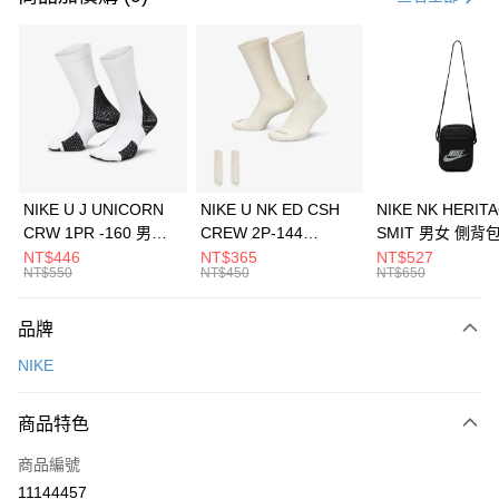
信用卡分期付款
3 期 0 利率 每期
NT$826
21家銀行
合作金庫商業銀行
第一商業銀行
LINE Pay
華南商業銀行
彰化商業銀行
Apple Pay
上海商業儲蓄銀行
台北富邦商業銀行
國泰世華商業銀行
兆豐國際商業銀行
悠遊付
臺灣中小企業銀行
台中商業銀行
NIKE U J UNICORN
NIKE U NK ED CSH
NIKE NK HERIT
匯豐（台灣）商業銀行
華泰商業銀行
CRW 1PR -160 男女
CREW 2P-144
SMIT 男女 側背
全盈+PAY
聯邦商業銀行
遠東國際商業銀行
中統襪 FZ3393100
EMBRDY 男女 短統襪
BA5871010
NT$446
NT$365
NT$527
元大商業銀行
永豐商業銀行
NT$550
NT$450
NT$650
AFTEE先享後付
FZ3073133
玉山商業銀行
星展（台灣）商業銀行
相關說明
台新國際商業銀行
中國信託商業銀行
品牌
【關於「AFTEE先享後付」】
台灣樂天信用卡公司
AFTEE先享後付是「在收到商品之後才付款」的支付方式。 讓您購物簡單
運送方式
NIKE
便利好安心！
１．簡單：不需註冊會員、不需綁卡、不需儲值。
7-11取貨(快速到店)
２．便利：只要手機號碼，簡訊認證，即可結帳。
商品特色
每筆NT$100，滿NT$1,500(含以上)免運費
３．安心：先確認商品／服務後，再付款。
商品編號
宅配
【「AFTEE先享後付」結帳流程】
１．於結帳方式選擇「AFTEE先享後付」後，將跳轉至「AFTEE先享後付」
11144457
每筆NT$100，滿NT$1,500(含以上)免運費