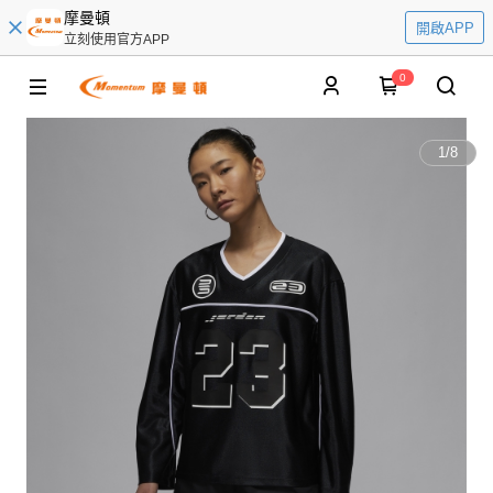
摩曼頓
開啟APP
立刻使用官方APP
0
1
/
8