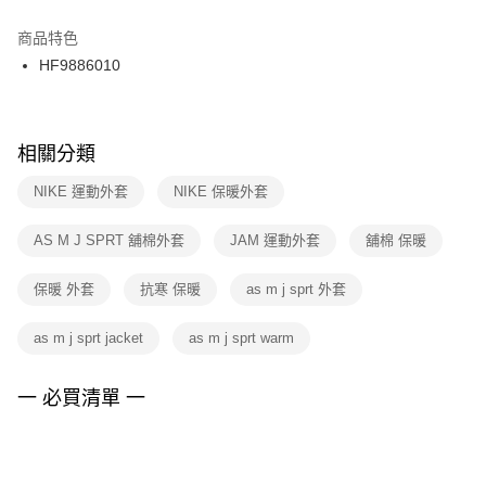
結帳頁面，進行簡訊認證並確認金額後，即可完成結帳。
２．訂單成立數日內，您將收到繳費通知簡訊。
商品特色
付款後門市自取
３．收到繳費通知簡訊後14天內，點擊此簡訊中的連結，可透過四大超商／
HF9886010
每筆NT$100，滿NT$1,500(含以上)免運費
ATM／網路銀行／等多元方式進行付款，方視為交易完成。
※ 請注意：結帳手續完成當下不需立刻繳費，但若您需要取消訂單，請聯絡
購買商品的店家。未經商家同意取消之訂單仍視為有效，需透過AFTEE先享
後付繳納相關費用。
※ 交易是否成功請以「AFTEE先享後付 」之結帳頁面顯示為準，若有關於
相關分類
是否繳費成功／繳費後需取消欲退款等相關疑問，請聯繫「AFTEE先享後付
客戶支援中心」
https://netprotections.freshdesk.com/support/home
NIKE 運動外套
NIKE 保暖外套
【注意事項】
AS M J SPRT 舖棉外套
JAM 運動外套
舖棉 保暖
１．透過由恩沛科技股份有限公司提供之「AFTEE先享後付」服務完成之交
易，需依本服務之必要範圍內提供個人資料，並將交易相關給付款項請求債
權轉讓予恩沛科技股份有限公司。
保暖 外套
抗寒 保暖
as m j sprt 外套
２．關於個人資料處理事宜，請瀏覽以下網址：
https://aftee.tw/terms/#terms3
as m j sprt jacket
as m j sprt warm
３．未成年的使用者請事先徵得法定代理人或監護人之同意方可使用
「AFTEE先享後付」，若未經同意申辦者引起之損失，本公司不負相關責
任。
一 必買清單 一
４．使用「AFTEE先享後付」時，將依據個別帳號之用戶狀況，依本公司即
時審查核予不同之上限額度；若仍有額度不足之情形，本公司將視審查結果
請求用戶進行身份認證。
５．嚴禁一人註冊多個帳號或使用他人資訊註冊。若發現惡意使用之情形，
恩沛科技股份有限公司將有權停止該用戶之使用額度並採取法律行動。