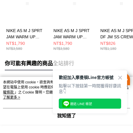
NIKE AS M J SPRT
NIKE AS M J SPRT
NIKE AS M J SP
JAM WARM UP
JAM WARM UP
DF JM SS CRE
JACKET 男 舖棉外套
JACKET 男 休閒外套
短袖上衣 HJ2863
NT$1,790
NT$1,790
NT$826
NT$3,580
NT$3,580
NT$1,180
FN5849011
FN5849010
你可能有興趣的商品
全站排行
歡迎加入摩曼頓Line官方帳號
本網站中使用 cookie，欲查詢有關本網站使用 cookie 方式之詳情，及若您不希
點擊以下按鈕第一時間獲得好康訊
熱門標籤
望在電腦上使用 cookie 時應如何變更電腦的 cookie 設定，請參閱本網站「
隱私
息👇
權條款
」之 Cookie 聲明。您繼續使用本網站即表示您同意本公司得按本網站使
用條款之 Cookie 聲明使用 cookie。
了解更多 >
連結 LINE 帳號
我知道了