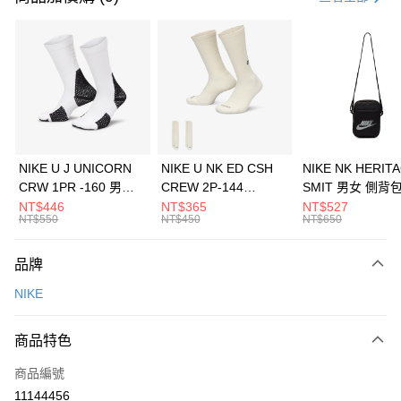
信用卡分期付款
3 期 0 利率 每期
NT$1,193
21家銀行
合作金庫商業銀行
第一商業銀行
LINE Pay
華南商業銀行
彰化商業銀行
Apple Pay
上海商業儲蓄銀行
台北富邦商業銀行
國泰世華商業銀行
兆豐國際商業銀行
悠遊付
臺灣中小企業銀行
台中商業銀行
NIKE U J UNICORN
NIKE U NK ED CSH
NIKE NK HERIT
匯豐（台灣）商業銀行
華泰商業銀行
CRW 1PR -160 男女
CREW 2P-144
SMIT 男女 側背
全盈+PAY
聯邦商業銀行
遠東國際商業銀行
中統襪 FZ3393100
EMBRDY 男女 短統襪
BA5871010
NT$446
NT$365
NT$527
元大商業銀行
永豐商業銀行
NT$550
NT$450
NT$650
AFTEE先享後付
FZ3073133
玉山商業銀行
星展（台灣）商業銀行
相關說明
台新國際商業銀行
中國信託商業銀行
品牌
【關於「AFTEE先享後付」】
台灣樂天信用卡公司
AFTEE先享後付是「在收到商品之後才付款」的支付方式。 讓您購物簡單
運送方式
NIKE
便利好安心！
１．簡單：不需註冊會員、不需綁卡、不需儲值。
7-11取貨(快速到店)
２．便利：只要手機號碼，簡訊認證，即可結帳。
商品特色
每筆NT$100，滿NT$1,500(含以上)免運費
３．安心：先確認商品／服務後，再付款。
商品編號
宅配
【「AFTEE先享後付」結帳流程】
１．於結帳方式選擇「AFTEE先享後付」後，將跳轉至「AFTEE先享後付」
11144456
每筆NT$100，滿NT$1,500(含以上)免運費