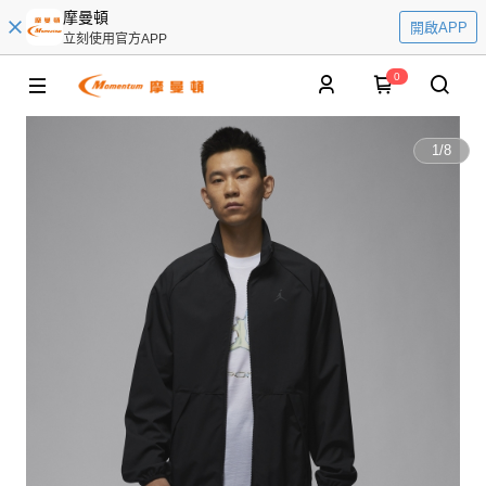
摩曼頓
開啟APP
立刻使用官方APP
0
1
/
8