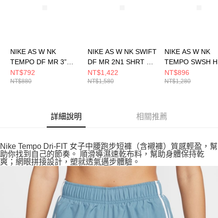
NIKE AS W NK
NIKE AS W NK SWIFT
NIKE AS W NK
TEMPO DF MR 3”
DF MR 2N1 SHRT 女
TEMPO SWSH H
SHORT 女 短褲
短褲 HJ5377010
DF SS 女 短袖上
NT$792
NT$1,422
NT$896
NT$880
NT$1,580
NT$1,280
HM6097010
HV2773353
詳細說明
相關推薦
Nike Tempo Dri-FIT 女子中腰跑步短褲（含襯褲）質感輕盈，幫
助你找到自己的節奏。 順滑導濕速乾布料，幫助身體保持乾
爽；網眼拼接設計，塑就透氣邁步體驗。