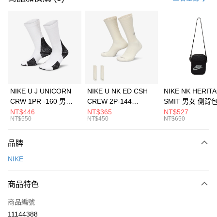
信用卡分期付款
3 期 0 利率 每期
NT$293
21家銀行
合作金庫商業銀行
第一商業銀行
LINE Pay
華南商業銀行
彰化商業銀行
Apple Pay
上海商業儲蓄銀行
台北富邦商業銀行
國泰世華商業銀行
兆豐國際商業銀行
悠遊付
臺灣中小企業銀行
台中商業銀行
NIKE U J UNICORN
NIKE U NK ED CSH
NIKE NK HERIT
匯豐（台灣）商業銀行
華泰商業銀行
CRW 1PR -160 男女
CREW 2P-144
SMIT 男女 側背
全盈+PAY
聯邦商業銀行
遠東國際商業銀行
中統襪 FZ3393100
EMBRDY 男女 短統襪
BA5871010
NT$446
NT$365
NT$527
元大商業銀行
永豐商業銀行
NT$550
NT$450
NT$650
AFTEE先享後付
FZ3073133
玉山商業銀行
星展（台灣）商業銀行
相關說明
台新國際商業銀行
中國信託商業銀行
品牌
【關於「AFTEE先享後付」】
台灣樂天信用卡公司
AFTEE先享後付是「在收到商品之後才付款」的支付方式。 讓您購物簡單
運送方式
NIKE
便利好安心！
１．簡單：不需註冊會員、不需綁卡、不需儲值。
7-11取貨(快速到店)
２．便利：只要手機號碼，簡訊認證，即可結帳。
商品特色
每筆NT$100，滿NT$1,500(含以上)免運費
３．安心：先確認商品／服務後，再付款。
商品編號
宅配
【「AFTEE先享後付」結帳流程】
１．於結帳方式選擇「AFTEE先享後付」後，將跳轉至「AFTEE先享後付」
11144388
每筆NT$100，滿NT$1,500(含以上)免運費