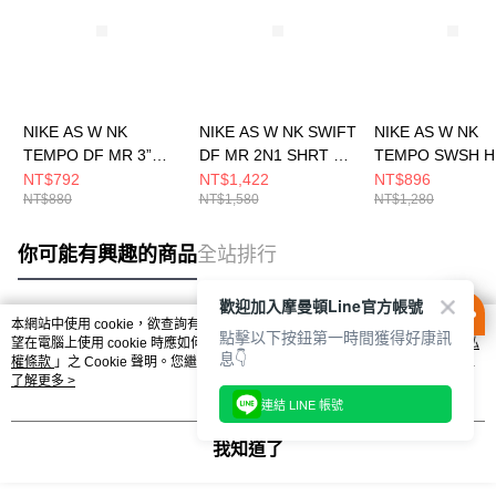
NIKE AS W NK
NIKE AS W NK SWIFT
NIKE AS W NK
TEMPO DF MR 3”
DF MR 2N1 SHRT 女
TEMPO SWSH H
SHORT 女 短褲
短褲 HJ5377010
DF SS 女 短袖上
NT$792
NT$1,422
NT$896
NT$880
NT$1,580
NT$1,280
HM6097010
HV2773353
你可能有興趣的商品
全站排行
歡迎加入摩曼頓Line官方帳號
本網站中使用 cookie，欲查詢有關本網站使用 cookie 方式之詳情，及若您不希
點擊以下按鈕第一時間獲得好康訊
熱門標籤
望在電腦上使用 cookie 時應如何變更電腦的 cookie 設定，請參閱本網站「
隱私
息👇
權條款
」之 Cookie 聲明。您繼續使用本網站即表示您同意本公司得按本網站使
用條款之 Cookie 聲明使用 cookie。
了解更多 >
連結 LINE 帳號
我知道了