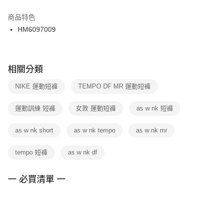
結帳頁面，進行簡訊認證並確認金額後，即可完成結帳。
２．訂單成立數日內，您將收到繳費通知簡訊。
商品特色
付款後門市自取
３．收到繳費通知簡訊後14天內，點擊此簡訊中的連結，可透過四大超商／
HM6097009
每筆NT$100，滿NT$1,500(含以上)免運費
ATM／網路銀行／等多元方式進行付款，方視為交易完成。
※ 請注意：結帳手續完成當下不需立刻繳費，但若您需要取消訂單，請聯絡
購買商品的店家。未經商家同意取消之訂單仍視為有效，需透過AFTEE先享
後付繳納相關費用。
※ 交易是否成功請以「AFTEE先享後付 」之結帳頁面顯示為準，若有關於
相關分類
是否繳費成功／繳費後需取消欲退款等相關疑問，請聯繫「AFTEE先享後付
客戶支援中心」
https://netprotections.freshdesk.com/support/home
NIKE 運動短褲
TEMPO DF MR 運動短褲
【注意事項】
運動訓練 短褲
女款 運動短褲
as w nk 短褲
１．透過由恩沛科技股份有限公司提供之「AFTEE先享後付」服務完成之交
易，需依本服務之必要範圍內提供個人資料，並將交易相關給付款項請求債
權轉讓予恩沛科技股份有限公司。
as w nk short
as w nk tempo
as w nk mr
２．關於個人資料處理事宜，請瀏覽以下網址：
https://aftee.tw/terms/#terms3
tempo 短褲
as w nk df
３．未成年的使用者請事先徵得法定代理人或監護人之同意方可使用
「AFTEE先享後付」，若未經同意申辦者引起之損失，本公司不負相關責
任。
一 必買清單 一
４．使用「AFTEE先享後付」時，將依據個別帳號之用戶狀況，依本公司即
時審查核予不同之上限額度；若仍有額度不足之情形，本公司將視審查結果
請求用戶進行身份認證。
５．嚴禁一人註冊多個帳號或使用他人資訊註冊。若發現惡意使用之情形，
恩沛科技股份有限公司將有權停止該用戶之使用額度並採取法律行動。