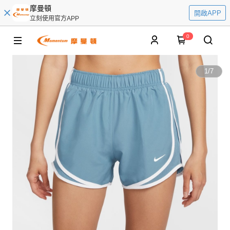
摩曼頓
開啟APP
立刻使用官方APP
0
1
/
7