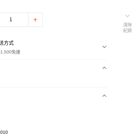
清除
紀錄
送方式
1,500免運
次付款
期付款
0 利率 每期
NT$526
21家銀行
庫商業銀行
第一商業銀行
業銀行
彰化商業銀行
業儲蓄銀行
台北富邦商業銀行
華商業銀行
兆豐國際商業銀行
7010
小企業銀行
台中商業銀行