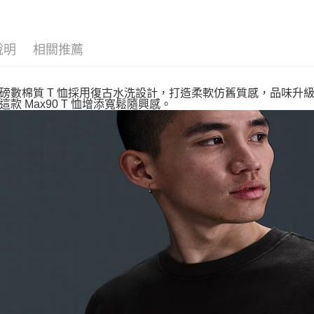
說明
相關推薦
磅數棉質 T 恤採用復古水洗設計，打造柔軟仿舊質感，品味升
這款 Max90 T 恤增添寬鬆隨興感。