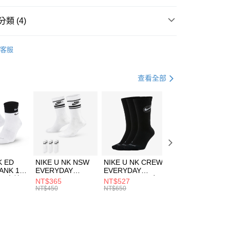
台灣）商業銀行
華泰商業銀行
業銀行
遠東國際商業銀行
類 (4)
業銀行
永豐商業銀行
享後付
業銀行
星展（台灣）商業銀行
KE
服飾
客服
際商業銀行
中國信託商業銀行
FTEE先享後付」】
上衣
短袖上衣
天信用卡公司
先享後付是「在收到商品之後才付款」的支付方式。 讓您購物簡單
心！
籃球
服飾
查看全部
：不需註冊會員、不需綁卡、不需儲值。
：只要手機號碼，簡訊認證，即可結帳。
清爽穿搭｜短袖上衣4折起
(快速到店)
：先確認商品／服務後，再付款。
00，滿NT$1,500(含以上)免運費
EE先享後付」結帳流程】
方式選擇「AFTEE先享後付」後，將跳轉至「AFTEE先享後
頁面，進行簡訊認證並確認金額後，即可完成結帳。
00，滿NT$1,500(含以上)免運費
成立數日內，您將收到繳費通知簡訊。
費通知簡訊後14天內，點擊此簡訊中的連結，可透過四大超商
市自取
K ED
NIKE U NK NSW
NIKE U NK CREW
NIKE U NK
網路銀行／等多元方式進行付款，方視為交易完成。
ANK 1P
EVERYDAY
EVERYDAY
EVERYDAY LTW
00，滿NT$1,500(含以上)免運費
：結帳手續完成當下不需立刻繳費，但若您需要取消訂單，請聯
 男 中統
ESSENTIAL CR
BBALL 3PR 男女
ANKLE 3PR 男女
NT$365
NT$527
NT$365
的店家。未經商家同意取消之訂單仍視為有效，需透過AFTEE
8104
男女 短統襪
長統襪
踝襪 SX7677010
NT$450
NT$650
NT$450
繳納相關費用。
DX5089103
DA2123010
否成功請以「AFTEE先享後付 」之結帳頁面顯示為準，若有關於
功／繳費後需取消欲退款等相關疑問，請聯繫「AFTEE先享後
援中心」
https://netprotections.freshdesk.com/support/home