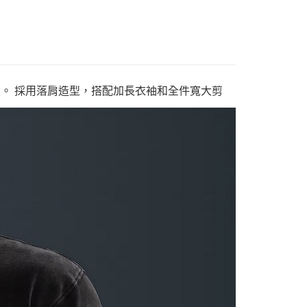
級。 採用落肩造型，搭配加長衣袖和全件寬大剪