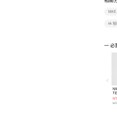
相關
NIK
nk 
一 必
NI
TE
男
NT
HJ
NT