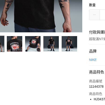
數量
付款與運
超取滿NT$
付款方式
品牌
信用卡一
NIKE
信用卡分
商品特色
3 期 
商品編號
合作金
LINE Pay
11144378
華南商
Apple Pay
上海商
商品特色
國泰世
HJ343
悠遊付
臺灣中