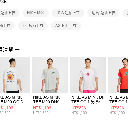
分類
【注意事
１．透過由
E 短袖上衣
NIKE M90
DNA 短袖上衣
透氣 短袖上衣
交易，需
求債權轉
２．關於
短袖上衣
tee 短袖上衣
AS 短袖上衣
https://aft
３．未成
「AFTE
任。
買清單 一
４．使用「
即時審查
結果請求
５．嚴禁
形，恩沛
動。
KE AS M NK
NIKE AS M NK
NIKE AS M NK DF
NIKE AS 
E M90 OC DNA
TEE M90 DNA
TEE OC 1 男 短袖
TEE OC 
 短袖上衣
HO25 男 短袖上衣
上衣 HJ3465100
上衣 HJ34
$1,106
NT$1,106
NT$826
NT$826
3437025
HV1769025
$1,580
NT$1,580
NT$1,180
NT$1,180