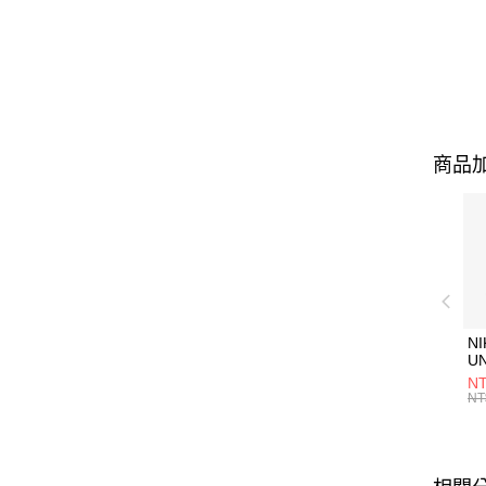
商品加
NI
U
1P
NT
統
NT