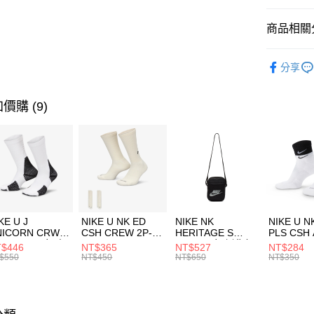
匯豐（
全盈+PAY
聯邦商
商品相關分
元大商
AFTEE先
玉山商
品牌
NI
相關說明
分享
台新國
【關於「A
男性商品
台灣樂
AFTEE
便利好安
運動類型
運送方式
價購 (9)
１．簡單
２．便利
促銷活動
7-11取貨
３．安心
每筆NT$1
【「AFT
宅配
１．於結帳
付」結帳
每筆NT$1
２．訂單
３．收到繳
付款後門
KE U J
NIKE U NK ED
NIKE NK
NIKE U N
／ATM／
NICORN CRW
CSH CREW 2P-
HERITAGE S
PLS CSH 
每筆NT$1
※ 請注意
R -160 男女 中
144 EMBRDY 男
SMIT 男女 側背包
144 DBL
$446
NT$365
NT$527
NT$284
絡購買商品
襪 FZ3393100
女 短統襪
BA5871010
襪 DH405
$550
NT$450
NT$650
NT$350
先享後付
FZ3073133
※ 交易是
是否繳費成
付客戶支