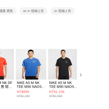
項】
恩沛科技股份有限公司提供之「AFTEE先享後付」服務完成之
通風 透氣
as m 短袖上衣
oc 短袖上衣
依本服務之必要範圍內提供個人資料，並將交易相關給付款項請
讓予恩沛科技股份有限公司。
個人資料處理事宜，請瀏覽以下網址：
ee.tw/terms/#terms3
年的使用者請事先徵得法定代理人或監護人之同意方可使用
E先享後付」，若未經同意申辦者引起之損失，本公司不負相關責
AFTEE先享後付」時，將依據個別帳號之用戶狀況，依本公司
核予不同之上限額度；若仍有額度不足之情形，本公司將視審查
用戶進行身份認證。
一人註冊多個帳號或使用他人資訊註冊。若發現惡意使用之情
科技股份有限公司將有權停止該用戶之使用額度並採取法律行
M NK DF
NIKE AS M NK
NIKE AS M NK
NIKE AS M NK
1 男 短袖
TEE M90 NAOS
TEE M90 NAOS 1
TEE M90 NAOS 
65633
男 短袖上衣
男 短袖上衣
男 短袖上衣
NT$896
NT$1,106
NT$1,106
HJ3316480
HJ3407010
HJ3407100
NT$1,280
NT$1,580
NT$1,580