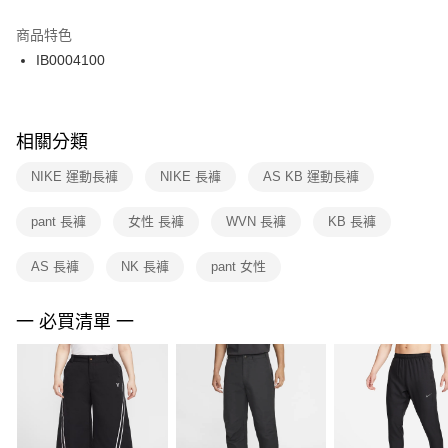
結帳頁面，進行簡訊認證並確認金額後，即可完成結帳。
２．訂單成立數日內，您將收到繳費通知簡訊。
商品特色
付款後門市自取
３．收到繳費通知簡訊後14天內，點擊此簡訊中的連結，可透過四大超商／
IB0004100
每筆NT$100，滿NT$1,500(含以上)免運費
ATM／網路銀行／等多元方式進行付款，方視為交易完成。
※ 請注意：結帳手續完成當下不需立刻繳費，但若您需要取消訂單，請聯絡
購買商品的店家。未經商家同意取消之訂單仍視為有效，需透過AFTEE先享
後付繳納相關費用。
※ 交易是否成功請以「AFTEE先享後付 」之結帳頁面顯示為準，若有關於
相關分類
是否繳費成功／繳費後需取消欲退款等相關疑問，請聯繫「AFTEE先享後付
客戶支援中心」
https://netprotections.freshdesk.com/support/home
NIKE 運動長褲
NIKE 長褲
AS KB 運動長褲
【注意事項】
pant 長褲
女性 長褲
WVN 長褲
KB 長褲
１．透過由恩沛科技股份有限公司提供之「AFTEE先享後付」服務完成之交
易，需依本服務之必要範圍內提供個人資料，並將交易相關給付款項請求債
權轉讓予恩沛科技股份有限公司。
AS 長褲
NK 長褲
pant 女性
２．關於個人資料處理事宜，請瀏覽以下網址：
https://aftee.tw/terms/#terms3
３．未成年的使用者請事先徵得法定代理人或監護人之同意方可使用
一 必買清單 一
「AFTEE先享後付」，若未經同意申辦者引起之損失，本公司不負相關責
任。
４．使用「AFTEE先享後付」時，將依據個別帳號之用戶狀況，依本公司即
時審查核予不同之上限額度；若仍有額度不足之情形，本公司將視審查結果
請求用戶進行身份認證。
５．嚴禁一人註冊多個帳號或使用他人資訊註冊。若發現惡意使用之情形，
恩沛科技股份有限公司將有權停止該用戶之使用額度並採取法律行動。