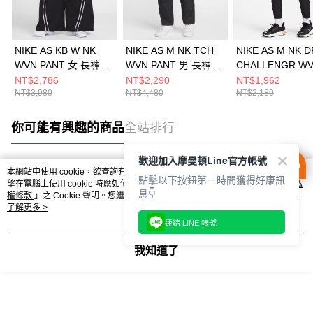
NIKE AS KB W NK
NIKE AS M NK TCH
NIKE AS M NK D
WVN PANT 女 長褲
WVN PANT 男 長褲
CHALLENGR W
IB0004010
FZ0711060
PANT 男 長褲
NT$2,786
NT$2,290
NT$1,962
NT$3,980
NT$4,480
NT$2,180
FQ4781010
你可能有興趣的商品
全站排行
歡迎加入摩曼頓Line官方帳號
本網站中使用 cookie，欲查詢有關本網站使用 cookie 方式之詳情，及若您不希
點擊以下按鈕第一時間獲得好康訊
熱門標籤
望在電腦上使用 cookie 時應如何變更電腦的 cookie 設定，請參閱本網站「
隱私
息👇
權條款
」之 Cookie 聲明。您繼續使用本網站即表示您同意本公司得按本網站使
用條款之 Cookie 聲明使用 cookie。
了解更多 >
連結 LINE 帳號
我知道了