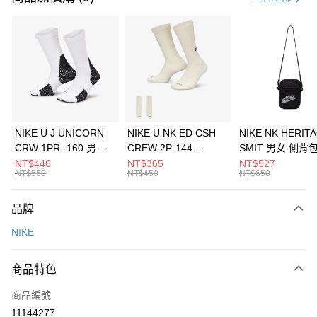
信用卡分期付款
3 期 0 利率 每期
NT$1,326
21家銀行
合作金庫商業銀行
第一商業銀行
LINE Pay
華南商業銀行
彰化商業銀行
Apple Pay
上海商業儲蓄銀行
台北富邦商業銀行
國泰世華商業銀行
兆豐國際商業銀行
悠遊付
臺灣中小企業銀行
台中商業銀行
NIKE U J UNICORN
NIKE U NK ED CSH
NIKE NK HERIT
匯豐（台灣）商業銀行
華泰商業銀行
CRW 1PR -160 男女
CREW 2P-144
SMIT 男女 側背
全盈+PAY
聯邦商業銀行
遠東國際商業銀行
中統襪 FZ3393100
EMBRDY 男女 短統襪
BA5871010
NT$446
NT$365
NT$527
元大商業銀行
永豐商業銀行
NT$550
NT$450
NT$650
AFTEE先享後付
FZ3073133
玉山商業銀行
星展（台灣）商業銀行
相關說明
台新國際商業銀行
中國信託商業銀行
品牌
【關於「AFTEE先享後付」】
台灣樂天信用卡公司
AFTEE先享後付是「在收到商品之後才付款」的支付方式。 讓您購物簡單
運送方式
NIKE
便利好安心！
１．簡單：不需註冊會員、不需綁卡、不需儲值。
7-11取貨(快速到店)
２．便利：只要手機號碼，簡訊認證，即可結帳。
商品特色
每筆NT$100，滿NT$1,500(含以上)免運費
３．安心：先確認商品／服務後，再付款。
商品編號
宅配
【「AFTEE先享後付」結帳流程】
１．於結帳方式選擇「AFTEE先享後付」後，將跳轉至「AFTEE先享後付」
11144277
每筆NT$100，滿NT$1,500(含以上)免運費