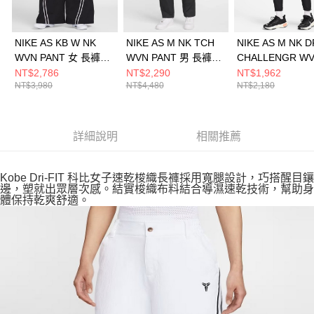
NIKE AS KB W NK
NIKE AS M NK TCH
NIKE AS M NK D
WVN PANT 女 長褲
WVN PANT 男 長褲
CHALLENGR W
IB0004010
FZ0711060
PANT 男 長褲
NT$2,786
NT$2,290
NT$1,962
NT$3,980
NT$4,480
NT$2,180
FQ4781010
詳細說明
相關推薦
Kobe Dri-FIT 科比女子速乾梭織長褲採用寬腿設計，巧搭醒目鑲
邊，塑就出眾層次感。結實梭織布料結合導濕速乾技術，幫助身
體保持乾爽舒適。