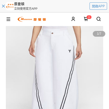
摩曼頓
開啟APP
立刻使用官方APP
0
1
/
7