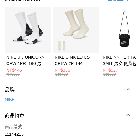
信用卡分期付款
3 期 0 利率 每期
NT$526
21家銀行
合作金庫商業銀行
第一商業銀行
LINE Pay
華南商業銀行
彰化商業銀行
Apple Pay
上海商業儲蓄銀行
台北富邦商業銀行
國泰世華商業銀行
兆豐國際商業銀行
悠遊付
臺灣中小企業銀行
台中商業銀行
NIKE U J UNICORN
NIKE U NK ED CSH
NIKE NK HERIT
匯豐（台灣）商業銀行
華泰商業銀行
CRW 1PR -160 男女
CREW 2P-144
SMIT 男女 側背
全盈+PAY
聯邦商業銀行
遠東國際商業銀行
中統襪 FZ3393100
EMBRDY 男女 短統襪
BA5871010
NT$446
NT$365
NT$527
元大商業銀行
永豐商業銀行
NT$550
NT$450
NT$650
AFTEE先享後付
FZ3073133
玉山商業銀行
星展（台灣）商業銀行
相關說明
台新國際商業銀行
中國信託商業銀行
品牌
【關於「AFTEE先享後付」】
台灣樂天信用卡公司
AFTEE先享後付是「在收到商品之後才付款」的支付方式。 讓您購物簡單
運送方式
NIKE
便利好安心！
１．簡單：不需註冊會員、不需綁卡、不需儲值。
7-11取貨(快速到店)
２．便利：只要手機號碼，簡訊認證，即可結帳。
商品特色
每筆NT$100，滿NT$1,500(含以上)免運費
３．安心：先確認商品／服務後，再付款。
商品編號
宅配
【「AFTEE先享後付」結帳流程】
１．於結帳方式選擇「AFTEE先享後付」後，將跳轉至「AFTEE先享後付」
11144215
每筆NT$100，滿NT$1,500(含以上)免運費