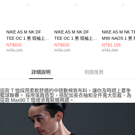
NIKE AS M NK DF
NIKE AS M NK DF
NIKE AS M NK T
TEE OC 1 男 短袖上衣
TEE OC 1 男 短袖上衣
M90 NAOS 1 男
HJ3465633
HJ3465100
上衣 HJ3407100
NT$826
NT$826
NT$1,106
NT$1,180
NT$1,180
NT$1,580
詳細說明
相關推薦
這款 T 恤採用柔軟舒適的中磅數棉質布料，讓你及時趕上夏季
籃球聯賽。 採用落肩造型，搭配加長衣袖和全件寬大剪裁，為
這款 Max90 T 恤增添寬鬆隨興感。