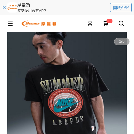
摩曼頓
開啟APP
立刻使用官方APP
0
1
/
5