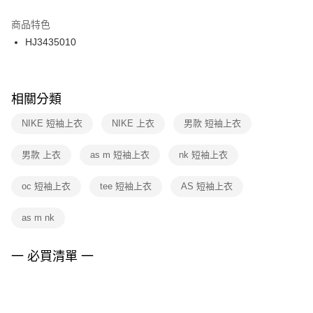
結帳頁面，進行簡訊認證並確認金額後，即可完成結帳。
２．訂單成立數日內，您將收到繳費通知簡訊。
商品特色
付款後門市自取
３．收到繳費通知簡訊後14天內，點擊此簡訊中的連結，可透過四大超商／
HJ3435010
每筆NT$100，滿NT$1,500(含以上)免運費
ATM／網路銀行／等多元方式進行付款，方視為交易完成。
※ 請注意：結帳手續完成當下不需立刻繳費，但若您需要取消訂單，請聯絡
購買商品的店家。未經商家同意取消之訂單仍視為有效，需透過AFTEE先享
後付繳納相關費用。
※ 交易是否成功請以「AFTEE先享後付 」之結帳頁面顯示為準，若有關於
相關分類
是否繳費成功／繳費後需取消欲退款等相關疑問，請聯繫「AFTEE先享後付
客戶支援中心」
https://netprotections.freshdesk.com/support/home
NIKE 短袖上衣
NIKE 上衣
男款 短袖上衣
【注意事項】
男款 上衣
as m 短袖上衣
nk 短袖上衣
１．透過由恩沛科技股份有限公司提供之「AFTEE先享後付」服務完成之交
易，需依本服務之必要範圍內提供個人資料，並將交易相關給付款項請求債
權轉讓予恩沛科技股份有限公司。
oc 短袖上衣
tee 短袖上衣
AS 短袖上衣
２．關於個人資料處理事宜，請瀏覽以下網址：
https://aftee.tw/terms/#terms3
as m nk
３．未成年的使用者請事先徵得法定代理人或監護人之同意方可使用
「AFTEE先享後付」，若未經同意申辦者引起之損失，本公司不負相關責
任。
一 必買清單 一
４．使用「AFTEE先享後付」時，將依據個別帳號之用戶狀況，依本公司即
時審查核予不同之上限額度；若仍有額度不足之情形，本公司將視審查結果
請求用戶進行身份認證。
５．嚴禁一人註冊多個帳號或使用他人資訊註冊。若發現惡意使用之情形，
恩沛科技股份有限公司將有權停止該用戶之使用額度並採取法律行動。