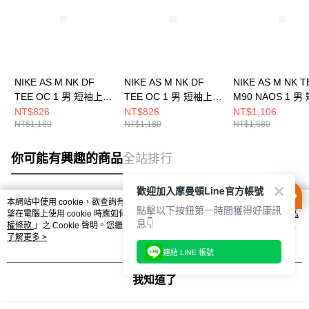
NIKE AS M NK DF
NIKE AS M NK DF
NIKE AS M NK T
TEE OC 1 男 短袖上衣
TEE OC 1 男 短袖上衣
M90 NAOS 1 男
HJ3465633
HJ3465100
上衣 HJ3407100
NT$826
NT$826
NT$1,106
NT$1,180
NT$1,180
NT$1,580
你可能有興趣的商品
全站排行
歡迎加入摩曼頓Line官方帳號
本網站中使用 cookie，欲查詢有關本網站使用 cookie 方式之詳情，及若您不希
點擊以下按鈕第一時間獲得好康訊
熱門標籤
望在電腦上使用 cookie 時應如何變更電腦的 cookie 設定，請參閱本網站「
隱私
息👇
權條款
」之 Cookie 聲明。您繼續使用本網站即表示您同意本公司得按本網站使
用條款之 Cookie 聲明使用 cookie。
了解更多 >
連結 LINE 帳號
我知道了