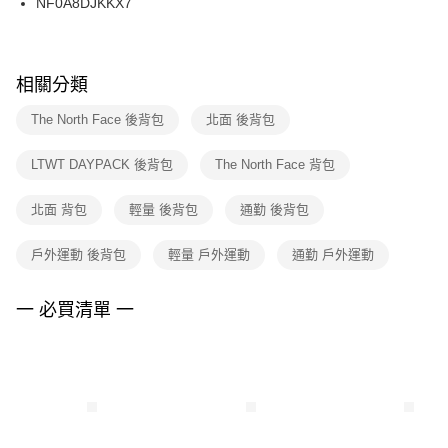
NF0A8DJKKX7
每筆NT$100，滿NT$1,500(含以上)免運費
ATM／網路銀行／等多元方式進行付款，方視為交易完成。
※ 請注意：結帳手續完成當下不需立刻繳費，但若您需要取消訂單，請聯絡
購買商品的店家。未經商家同意取消之訂單仍視為有效，需透過AFTEE先享
後付繳納相關費用。
※ 交易是否成功請以「AFTEE先享後付 」之結帳頁面顯示為準，若有關於
相關分類
是否繳費成功／繳費後需取消欲退款等相關疑問，請聯繫「AFTEE先享後付
客戶支援中心」
https://netprotections.freshdesk.com/support/home
The North Face 後背包
北面 後背包
【注意事項】
LTWT DAYPACK 後背包
The North Face 背包
１．透過由恩沛科技股份有限公司提供之「AFTEE先享後付」服務完成之交
易，需依本服務之必要範圍內提供個人資料，並將交易相關給付款項請求債
權轉讓予恩沛科技股份有限公司。
北面 背包
輕量 後背包
通勤 後背包
２．關於個人資料處理事宜，請瀏覽以下網址：
https://aftee.tw/terms/#terms3
戶外運動 後背包
輕量 戶外運動
通勤 戶外運動
３．未成年的使用者請事先徵得法定代理人或監護人之同意方可使用
「AFTEE先享後付」，若未經同意申辦者引起之損失，本公司不負相關責
任。
一 必買清單 一
４．使用「AFTEE先享後付」時，將依據個別帳號之用戶狀況，依本公司即
時審查核予不同之上限額度；若仍有額度不足之情形，本公司將視審查結果
請求用戶進行身份認證。
５．嚴禁一人註冊多個帳號或使用他人資訊註冊。若發現惡意使用之情形，
恩沛科技股份有限公司將有權停止該用戶之使用額度並採取法律行動。