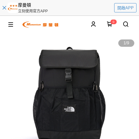
摩曼頓
開啟APP
立刻使用官方APP
0
1
/
9