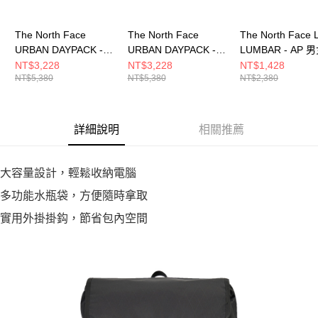
The North Face
The North Face
The North Face
URBAN DAYPACK -
URBAN DAYPACK -
LUMBAR - AP 
AP 男女 後背包
AP 男女 後背包
背包 NF0A8DJR
NT$3,228
NT$3,228
NT$1,428
NT$5,380
NT$5,380
NT$2,380
NF0A8DJJKX7
NF0A8DJJ0UZ
詳細說明
相關推薦
大容量設計，輕鬆收納電腦
多功能水瓶袋，方便隨時拿取
實用外掛掛鈎，節省包內空間