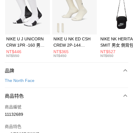
3 期 0 利率 每期
NT$1,460
21家銀行
合作金庫商業銀行
第一商業銀行
LINE Pay
華南商業銀行
彰化商業銀行
Apple Pay
上海商業儲蓄銀行
台北富邦商業銀行
國泰世華商業銀行
兆豐國際商業銀行
悠遊付
臺灣中小企業銀行
台中商業銀行
NIKE U J UNICORN
NIKE U NK ED CSH
NIKE NK HERIT
匯豐（台灣）商業銀行
華泰商業銀行
CRW 1PR -160 男女
CREW 2P-144
SMIT 男女 側背
全盈+PAY
聯邦商業銀行
遠東國際商業銀行
中統襪 FZ3393100
EMBRDY 男女 短統襪
BA5871010
NT$446
NT$365
NT$527
元大商業銀行
永豐商業銀行
NT$550
NT$450
NT$650
AFTEE先享後付
FZ3073133
玉山商業銀行
星展（台灣）商業銀行
相關說明
台新國際商業銀行
中國信託商業銀行
品牌
【關於「AFTEE先享後付」】
台灣樂天信用卡公司
AFTEE先享後付是「在收到商品之後才付款」的支付方式。 讓您購物簡單
運送方式
The North Face
便利好安心！
１．簡單：不需註冊會員、不需綁卡、不需儲值。
7-11取貨(快速到店)
２．便利：只要手機號碼，簡訊認證，即可結帳。
商品特色
每筆NT$100，滿NT$1,500(含以上)免運費
３．安心：先確認商品／服務後，再付款。
商品編號
宅配
【「AFTEE先享後付」結帳流程】
１．於結帳方式選擇「AFTEE先享後付」後，將跳轉至「AFTEE先享後付」
11132689
每筆NT$100，滿NT$1,500(含以上)免運費
結帳頁面，進行簡訊認證並確認金額後，即可完成結帳。
２．訂單成立數日內，您將收到繳費通知簡訊。
商品特色
付款後門市自取
３．收到繳費通知簡訊後14天內，點擊此簡訊中的連結，可透過四大超商／