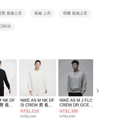
項】
恩沛科技股份有限公司提供之「AFTEE先享後付」服務完成之
男款 長袖上衣
長袖 上衣
保暖 長袖上衣
依本服務之必要範圍內提供個人資料，並將交易相關給付款項請
讓予恩沛科技股份有限公司。
個人資料處理事宜，請瀏覽以下網址：
e CREW
ee.tw/terms/#terms3
年的使用者請事先徵得法定代理人或監護人之同意方可使用
E先享後付」，若未經同意申辦者引起之損失，本公司不負相關責
AFTEE先享後付」時，將依據個別帳號之用戶狀況，依本公司
核予不同之上限額度；若仍有額度不足之情形，本公司將視審查
用戶進行身份認證。
一人註冊多個帳號或使用他人資訊註冊。若發現惡意使用之情
科技股份有限公司將有權停止該用戶之使用額度並採取法律行
M NK DF
NIKE AS M NK DF
NIKE AS M J FLC
NIKE AS M J FLC
 男 長袖
SI CREW 男 長袖
CREW DR GCEL
CREW DR GCEL
21010
上衣 FZ0221133
男 長袖上衣
男 長袖上衣
NT$1,526
NT$1,390
NT$1,390
HQ4889041
HQ4889060
NT$2,180
NT$2,680
NT$2,680