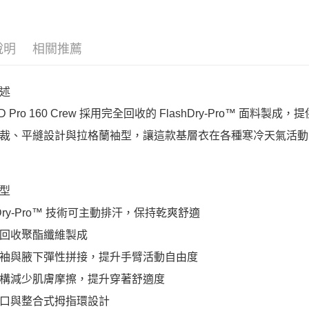
說明
相關推薦
述
D Pro 160 Crew 採用完全回收的 FlashDry-Pro™ 面料
裁、平縫設計與拉格蘭袖型，讓這款基層衣在各種寒冷天氣活動
型
hDry-Pro™ 技術可主動排汗，保持乾爽舒適
回收聚酯纖維製成
袖與腋下彈性拼接，提升手臂活動自由度
構減少肌膚摩擦，提升穿著舒適度
口與整合式拇指環設計