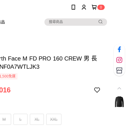
0
商品
rth Face M FD PRO 160 CREW 男 長
NF0A7WTLJK3
1,500免運
016
M
L
XL
XXL