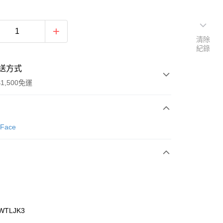
清除
紀錄
送方式
1,500免運
次付款
 Face
期付款
0 利率 每期
NT$960
21家銀行
庫商業銀行
第一商業銀行
業銀行
彰化商業銀行
業儲蓄銀行
台北富邦商業銀行
華商業銀行
兆豐國際商業銀行
WTLJK3
小企業銀行
台中商業銀行