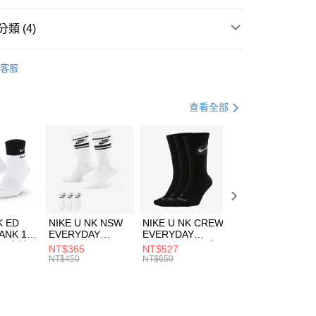
台灣）商業銀行
華泰商業銀行
業銀行
遠東國際商業銀行
類 (4)
業銀行
永豐商業銀行
享後付
業銀行
星展（台灣）商業銀行
e North Face
服飾
客服
際商業銀行
中國信託商業銀行
FTEE先享後付」】
上衣
長袖上衣
天信用卡公司
先享後付是「在收到商品之後才付款」的支付方式。 讓您購物簡單
心！
登山健行
服飾
查看全部
：不需註冊會員、不需綁卡、不需儲值。
：只要手機號碼，簡訊認證，即可結帳。
專區⬇
(快速到店)
：先確認商品／服務後，再付款。
00，滿NT$1,500(含以上)免運費
EE先享後付」結帳流程】
方式選擇「AFTEE先享後付」後，將跳轉至「AFTEE先享後
頁面，進行簡訊認證並確認金額後，即可完成結帳。
00，滿NT$1,500(含以上)免運費
成立數日內，您將收到繳費通知簡訊。
費通知簡訊後14天內，點擊此簡訊中的連結，可透過四大超商
市自取
K ED
NIKE U NK NSW
NIKE U NK CREW
NIKE U NK
網路銀行／等多元方式進行付款，方視為交易完成。
ANK 1P
EVERYDAY
EVERYDAY
EVERYDAY LTW
00，滿NT$1,500(含以上)免運費
：結帳手續完成當下不需立刻繳費，但若您需要取消訂單，請聯
 男 中統
ESSENTIAL CR
BBALL 3PR 男女
ANKLE 3PR 男女
NT$365
NT$527
NT$365
的店家。未經商家同意取消之訂單仍視為有效，需透過AFTEE
8104
男女 短統襪
長統襪
踝襪 SX7677010
NT$450
NT$650
NT$450
繳納相關費用。
DX5089103
DA2123010
否成功請以「AFTEE先享後付 」之結帳頁面顯示為準，若有關於
功／繳費後需取消欲退款等相關疑問，請聯繫「AFTEE先享後
援中心」
https://netprotections.freshdesk.com/support/home