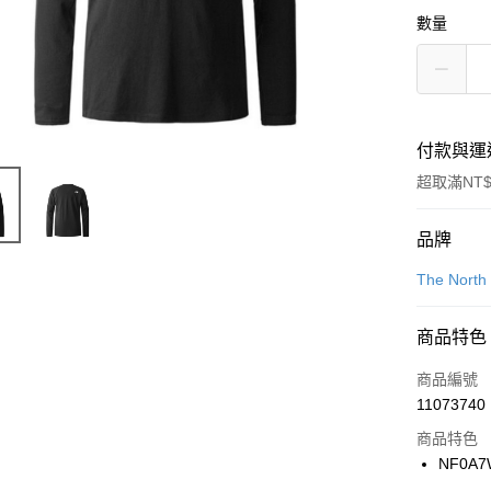
數量
付款與運
超取滿NT$
付款方式
品牌
信用卡一
The North
信用卡分
商品特色
3 期 
商品編號
合作金
LINE Pay
11073740
華南商
Apple Pay
上海商
商品特色
國泰世
NF0A7
悠遊付
臺灣中