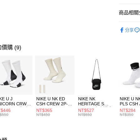
匯豐（
全盈+PAY
聯邦商
商品相關分
元大商
AFTEE先
玉山商
品牌
Th
相關說明
分享
台新國
【關於「A
男性商品
台灣樂
AFTEE
便利好安
運動類型
運送方式
價購 (9)
１．簡單
２．便利
限時降價
7-11取貨
３．安心
每筆NT$1
【「AFT
宅配
１．於結帳
付」結帳
每筆NT$1
２．訂單
３．收到繳
付款後門
KE U J
NIKE U NK ED
NIKE NK
NIKE U N
／ATM／
NICORN CRW
CSH CREW 2P-
HERITAGE S
PLS CSH 
每筆NT$1
※ 請注意
R -160 男女 中
144 EMBRDY 男
SMIT 男女 側背包
144 DBL
$446
NT$365
NT$527
NT$284
絡購買商品
襪 FZ3393100
女 短統襪
BA5871010
襪 DH405
$550
NT$450
NT$650
NT$350
先享後付
FZ3073133
※ 交易是
是否繳費成
付客戶支