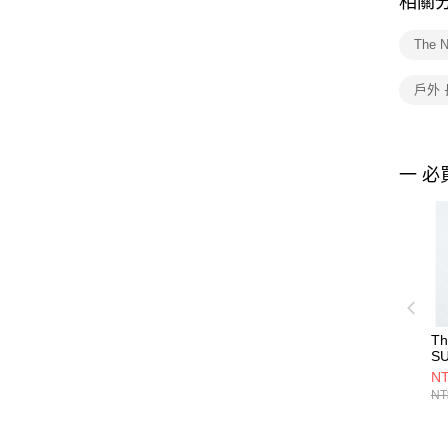
相關
The 
戶外
一 必
Th
S
1
NT
長
NT
NF