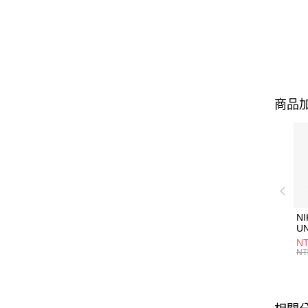
商品加
NI
U
1P
NT
統
NT