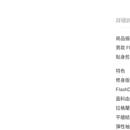
詳細
商品描
男款 F
貼身剪
特色
修身版
Flas
面料由
拉格蘭
平縫結
彈性袖