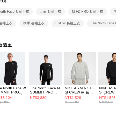
分類
【注意事
１．透過由
North Face 長袖上衣
北面 長袖上衣
M FD PRO 長袖上衣
交易，需
求債權轉
２．關於
 長袖上衣
換季 長袖上衣
CREW 長袖上衣
The North Fac
https://aft
３．未成
「AFTE
任。
買清單 一
４．使用「
即時審查
結果請求
５．嚴禁
形，恩沛
動。
e North Face W
The North Face M
NIKE AS M NK DF
NIKE AS 
UMMIT PRO
SUMMIT PRO
SI CREW 男 長袖
SI CREW
20 CREWFQ 女
120 CREW - AP
上衣 FZ0221063
上衣 FZ02
$3,104
NT$3,880
NT$1,526
NT$1,526
袖上衣
男 長袖上衣
$3,880
NT$2,180
NT$2,180
0A880AJK3
NF0A8FJQJK3