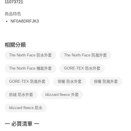
１．於結帳方式選擇「AFTEE先享後付」後，將跳轉至「AFTEE先享後付」
11073721
每筆NT$100，滿NT$1,500(含以上)免運費
結帳頁面，進行簡訊認證並確認金額後，即可完成結帳。
２．訂單成立數日內，您將收到繳費通知簡訊。
商品特色
付款後門市自取
３．收到繳費通知簡訊後14天內，點擊此簡訊中的連結，可透過四大超商／
NF0A8DRFJK3
每筆NT$100，滿NT$1,500(含以上)免運費
ATM／網路銀行／等多元方式進行付款，方視為交易完成。
※ 請注意：結帳手續完成當下不需立刻繳費，但若您需要取消訂單，請聯絡
購買商品的店家。未經商家同意取消之訂單仍視為有效，需透過AFTEE先享
後付繳納相關費用。
※ 交易是否成功請以「AFTEE先享後付 」之結帳頁面顯示為準，若有關於
相關分類
是否繳費成功／繳費後需取消欲退款等相關疑問，請聯繫「AFTEE先享後付
客戶支援中心」
https://netprotections.freshdesk.com/support/home
The North Face 防水外套
The North Face 防風外套
【注意事項】
The North Face 機能外套
GORE-TEX 防水外套
１．透過由恩沛科技股份有限公司提供之「AFTEE先享後付」服務完成之交
易，需依本服務之必要範圍內提供個人資料，並將交易相關給付款項請求債
權轉讓予恩沛科技股份有限公司。
GORE-TEX 防風外套
保暖 防水外套
保暖 防風外套
２．關於個人資料處理事宜，請瀏覽以下網址：
https://aftee.tw/terms/#terms3
抓絨 防水外套
blizzard fleece 外套
３．未成年的使用者請事先徵得法定代理人或監護人之同意方可使用
「AFTEE先享後付」，若未經同意申辦者引起之損失，本公司不負相關責
任。
blizzard fleece 防水
４．使用「AFTEE先享後付」時，將依據個別帳號之用戶狀況，依本公司即
時審查核予不同之上限額度；若仍有額度不足之情形，本公司將視審查結果
請求用戶進行身份認證。
一 必買清單 一
５．嚴禁一人註冊多個帳號或使用他人資訊註冊。若發現惡意使用之情形，