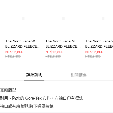
恩沛科技股份有限公司將有權停止該用戶之使用額度並採取法律行動。
The North Face W
The North Face M
The North Face 
BLIZZARD FLEECE
BLIZZARD FLEECE
BLIZZARD FLEE
GTX TRICLIMATE
GTX TRICLIMATE
GTX TRICLIMAT
NT$12,866
NT$12,866
NT$12,866
NT$18,380
NT$18,380
NT$18,380
JACKET 女 防水外套
JACKET 男 防水外套
JACKET 女 兩
NF0A8DRJEI0
NF0A8DRFDHI
套 NF0A8DRJR
詳細說明
相關推薦
寬鬆版型
耐用、防水的 Gore-Tex 布料，左袖口印有標誌
袖口處有魔鬼氈.腋下通風拉鍊