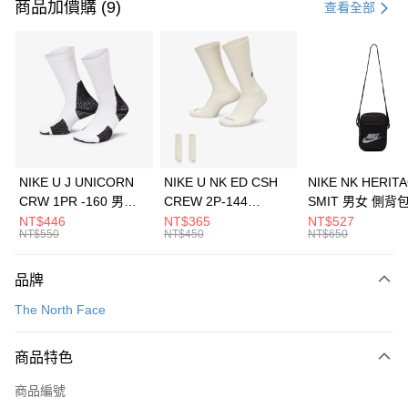
信用卡一次付款
商品加價購 (9)
查看全部
信用卡分期付款
3 期 0 利率 每期
NT$6,126
21家銀行
合作金庫商業銀行
第一商業銀行
LINE Pay
華南商業銀行
彰化商業銀行
Apple Pay
上海商業儲蓄銀行
台北富邦商業銀行
國泰世華商業銀行
兆豐國際商業銀行
悠遊付
臺灣中小企業銀行
台中商業銀行
NIKE U J UNICORN
NIKE U NK ED CSH
NIKE NK HERIT
匯豐（台灣）商業銀行
華泰商業銀行
CRW 1PR -160 男女
CREW 2P-144
SMIT 男女 側背
全盈+PAY
聯邦商業銀行
遠東國際商業銀行
中統襪 FZ3393100
EMBRDY 男女 短統襪
BA5871010
NT$446
NT$365
NT$527
元大商業銀行
永豐商業銀行
NT$550
NT$450
NT$650
AFTEE先享後付
FZ3073133
玉山商業銀行
星展（台灣）商業銀行
相關說明
台新國際商業銀行
中國信託商業銀行
品牌
【關於「AFTEE先享後付」】
台灣樂天信用卡公司
AFTEE先享後付是「在收到商品之後才付款」的支付方式。 讓您購物簡單
運送方式
The North Face
便利好安心！
１．簡單：不需註冊會員、不需綁卡、不需儲值。
7-11取貨(快速到店)
２．便利：只要手機號碼，簡訊認證，即可結帳。
商品特色
每筆NT$100，滿NT$1,500(含以上)免運費
３．安心：先確認商品／服務後，再付款。
商品編號
宅配
【「AFTEE先享後付」結帳流程】