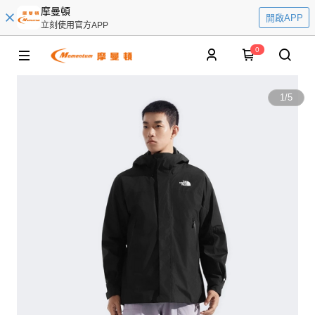
摩曼頓
開啟APP
立刻使用官方APP
0
1
/
5