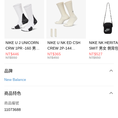
信用卡分期付款
3 期 0 利率 每期
NT$460
21家銀行
合作金庫商業銀行
第一商業銀行
LINE Pay
華南商業銀行
彰化商業銀行
Apple Pay
上海商業儲蓄銀行
台北富邦商業銀行
國泰世華商業銀行
兆豐國際商業銀行
悠遊付
臺灣中小企業銀行
台中商業銀行
NIKE U J UNICORN
NIKE U NK ED CSH
NIKE NK HERIT
匯豐（台灣）商業銀行
華泰商業銀行
CRW 1PR -160 男女
CREW 2P-144
SMIT 男女 側背
全盈+PAY
聯邦商業銀行
遠東國際商業銀行
中統襪 FZ3393100
EMBRDY 男女 短統襪
BA5871010
NT$446
NT$365
NT$527
元大商業銀行
永豐商業銀行
NT$550
NT$450
NT$650
AFTEE先享後付
FZ3073133
玉山商業銀行
星展（台灣）商業銀行
相關說明
台新國際商業銀行
中國信託商業銀行
品牌
【關於「AFTEE先享後付」】
台灣樂天信用卡公司
AFTEE先享後付是「在收到商品之後才付款」的支付方式。 讓您購物簡單
運送方式
New Balance
便利好安心！
１．簡單：不需註冊會員、不需綁卡、不需儲值。
7-11取貨(快速到店)
２．便利：只要手機號碼，簡訊認證，即可結帳。
商品特色
每筆NT$100，滿NT$1,500(含以上)免運費
３．安心：先確認商品／服務後，再付款。
商品編號
宅配
【「AFTEE先享後付」結帳流程】
１．於結帳方式選擇「AFTEE先享後付」後，將跳轉至「AFTEE先享後付」
11073688
每筆NT$100，滿NT$1,500(含以上)免運費
結帳頁面，進行簡訊認證並確認金額後，即可完成結帳。