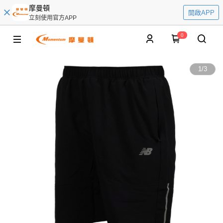
摩曼頓
開啟APP
立刻使用官方APP
0
1
/
3