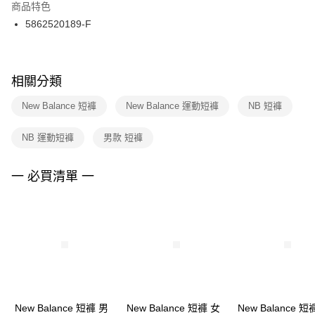
２．訂單成立數日內，您將收到繳費通知簡訊。
商品特色
付款後門市自取
３．收到繳費通知簡訊後14天內，點擊此簡訊中的連結，可透過四大超商／
5862520189-F
每筆NT$100，滿NT$1,500(含以上)免運費
ATM／網路銀行／等多元方式進行付款，方視為交易完成。
※ 請注意：結帳手續完成當下不需立刻繳費，但若您需要取消訂單，請聯絡
購買商品的店家。未經商家同意取消之訂單仍視為有效，需透過AFTEE先享
後付繳納相關費用。
※ 交易是否成功請以「AFTEE先享後付 」之結帳頁面顯示為準，若有關於
相關分類
是否繳費成功／繳費後需取消欲退款等相關疑問，請聯繫「AFTEE先享後付
客戶支援中心」
https://netprotections.freshdesk.com/support/home
New Balance 短褲
New Balance 運動短褲
NB 短褲
【注意事項】
NB 運動短褲
男款 短褲
１．透過由恩沛科技股份有限公司提供之「AFTEE先享後付」服務完成之交
易，需依本服務之必要範圍內提供個人資料，並將交易相關給付款項請求債
權轉讓予恩沛科技股份有限公司。
一 必買清單 一
２．關於個人資料處理事宜，請瀏覽以下網址：
https://aftee.tw/terms/#terms3
３．未成年的使用者請事先徵得法定代理人或監護人之同意方可使用
「AFTEE先享後付」，若未經同意申辦者引起之損失，本公司不負相關責
任。
４．使用「AFTEE先享後付」時，將依據個別帳號之用戶狀況，依本公司即
時審查核予不同之上限額度；若仍有額度不足之情形，本公司將視審查結果
請求用戶進行身份認證。
５．嚴禁一人註冊多個帳號或使用他人資訊註冊。若發現惡意使用之情形，
恩沛科技股份有限公司將有權停止該用戶之使用額度並採取法律行動。
New Balance 短褲 男
New Balance 短褲 女
New Balance 短