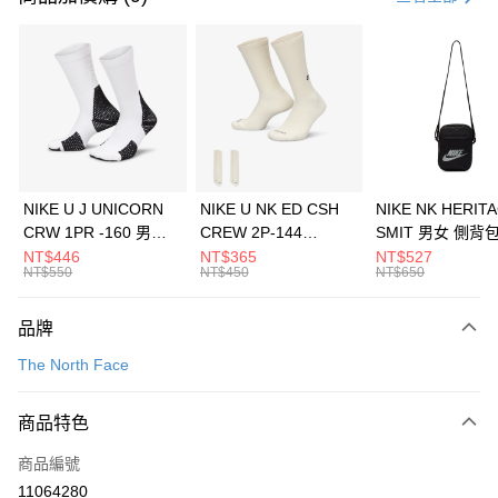
信用卡分期付款
3 期 0 利率 每期
NT$3,460
21家銀行
合作金庫商業銀行
第一商業銀行
LINE Pay
華南商業銀行
彰化商業銀行
Apple Pay
上海商業儲蓄銀行
台北富邦商業銀行
國泰世華商業銀行
兆豐國際商業銀行
悠遊付
臺灣中小企業銀行
台中商業銀行
NIKE U J UNICORN
NIKE U NK ED CSH
NIKE NK HERIT
匯豐（台灣）商業銀行
華泰商業銀行
CRW 1PR -160 男女
CREW 2P-144
SMIT 男女 側背
全盈+PAY
聯邦商業銀行
遠東國際商業銀行
中統襪 FZ3393100
EMBRDY 男女 短統襪
BA5871010
NT$446
NT$365
NT$527
元大商業銀行
永豐商業銀行
NT$550
NT$450
NT$650
AFTEE先享後付
FZ3073133
玉山商業銀行
星展（台灣）商業銀行
相關說明
台新國際商業銀行
中國信託商業銀行
品牌
【關於「AFTEE先享後付」】
台灣樂天信用卡公司
AFTEE先享後付是「在收到商品之後才付款」的支付方式。 讓您購物簡單
運送方式
The North Face
便利好安心！
１．簡單：不需註冊會員、不需綁卡、不需儲值。
7-11取貨(快速到店)
２．便利：只要手機號碼，簡訊認證，即可結帳。
商品特色
每筆NT$100，滿NT$1,500(含以上)免運費
３．安心：先確認商品／服務後，再付款。
商品編號
宅配
【「AFTEE先享後付」結帳流程】
１．於結帳方式選擇「AFTEE先享後付」後，將跳轉至「AFTEE先享後付」
11064280
每筆NT$100，滿NT$1,500(含以上)免運費