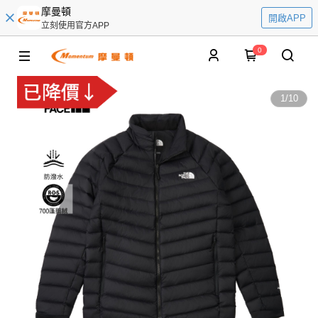
摩曼頓
開啟APP
立刻使用官方APP
0
1
/
10