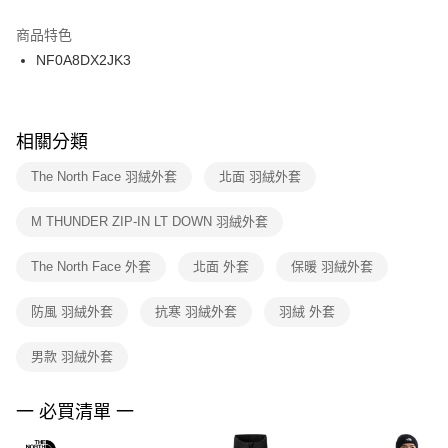
結帳頁面，進行簡訊認證並確認金額後，即可完成結帳。
２．訂單成立數日內，您將收到繳費通知簡訊。
商品特色
付款後門市自取
３．收到繳費通知簡訊後14天內，點擊此簡訊中的連結，可透過四大超商／
NF0A8DX2JK3
每筆NT$100，滿NT$1,500(含以上)免運費
ATM／網路銀行／等多元方式進行付款，方視為交易完成。
※ 請注意：結帳手續完成當下不需立刻繳費，但若您需要取消訂單，請聯絡
購買商品的店家。未經商家同意取消之訂單仍視為有效，需透過AFTEE先享
後付繳納相關費用。
※ 交易是否成功請以「AFTEE先享後付 」之結帳頁面顯示為準，若有關於
相關分類
是否繳費成功／繳費後需取消欲退款等相關疑問，請聯繫「AFTEE先享後付
客戶支援中心」
https://netprotections.freshdesk.com/support/home
The North Face 羽絨外套
北面 羽絨外套
【注意事項】
M THUNDER ZIP-IN LT DOWN 羽絨外套
１．透過由恩沛科技股份有限公司提供之「AFTEE先享後付」服務完成之交
易，需依本服務之必要範圍內提供個人資料，並將交易相關給付款項請求債
權轉讓予恩沛科技股份有限公司。
The North Face 外套
北面 外套
保暖 羽絨外套
２．關於個人資料處理事宜，請瀏覽以下網址：
https://aftee.tw/terms/#terms3
防風 羽絨外套
抗寒 羽絨外套
羽絨 外套
３．未成年的使用者請事先徵得法定代理人或監護人之同意方可使用
「AFTEE先享後付」，若未經同意申辦者引起之損失，本公司不負相關責
任。
男款 羽絨外套
４．使用「AFTEE先享後付」時，將依據個別帳號之用戶狀況，依本公司即
時審查核予不同之上限額度；若仍有額度不足之情形，本公司將視審查結果
請求用戶進行身份認證。
一 必買清單 一
５．嚴禁一人註冊多個帳號或使用他人資訊註冊。若發現惡意使用之情形，
恩沛科技股份有限公司將有權停止該用戶之使用額度並採取法律行動。